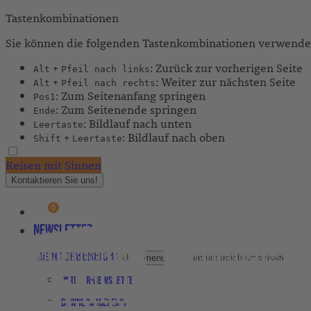
Tastenkombinationen
Sie können die folgenden Tastenkombinationen verwenden
+
: Zurück zur vorherigen Seite
Alt
Pfeil nach links
+
: Weiter zur nächsten Seite
Alt
Pfeil nach rechts
: Zum Seitenanfang springen
Pos1
: Zum Seitenende springen
Ende
: Bildlauf nach unten
Leertaste
+
: Bildlauf nach oben
Shift
Leertaste
Reisen mit Sinnen
Kontaktieren Sie uns!
Newsletter
Agenturbereich
Untermenü für Agenturbereich umschalten
Partner-Newsletter
Downloadbereich