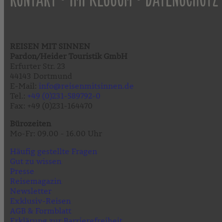
REISEN MIT SINNEN
Pardon/Heider Touristik GmbH
Erfurter Str. 23
44143 Dortmund
E-Mail:
info@reisenmitsinnen.de
Tel.:
+49 (0)231-589792-0
Fax: +49 (0)231-164470
Bürozeiten
Mo-Fr: 09.00 - 16.00 Uhr
Häufig gestellte Fragen
Gut zu wissen
Presse
Reisemagazin
Newsletter
Exklusiv-Reisen
AGB & Formblatt
Erklärung zur Barrierefreiheit