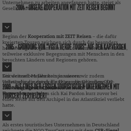
Unternehmen zu arbeiten angefangen hatte, steigt als
2004 - UNSERE KOOPERATION MIT ZEIT REISEN BEGINNT
Gesellschafterin ein.
Beginn der
Kooperation mit ZEIT Reisen
– die dafür
kreierten Touren zeichnen sich durch das besonders
2005 - GRÜNDUNG VON "VISTA VERDE TOURS" AUF DEN KAPVERDEN
hochwertige Programm aus, zu dem immer interessante,
teilweise exklusive Begegnungen mit Menschen in den
besuchten Ländern und Regionen gehören.
Ein weiterer Meilenstein in unserer
Seit demselben Jahr kompensieren wir zudem
Unternehmensentwicklung war die Gründung der
vollständig die durch die Flüge entstehenden CO2-
2009 - ALS EINES DER ERSTEN TOURISTISCHEN UNTERNEHMEN MIT
Incoming-Agentur „vista verde tours“ auf den
Emissionen über
atmosfair
.
Kapverden
, nachdem sich Kai Pardon kurz zuvor bei
TOURCERT ZERTIFIZIERT
einer Reise auf den Archipel in das Atlantikziel verliebt
hatte.
Als erstes touristisches Unternehmen in Deutschland
zeichnete die NGO TourCert uns mit dem
CSR-Siegel