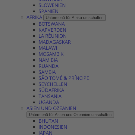
SLOWENIEN
SPANIEN
AFRIKA
Untermenü für Afrika umschalten
BOTSWANA
KAPVERDEN
LA RÉUNION
MADAGASKAR
MALAWI
MOSAMBIK
NAMIBIA
RUANDA
SAMBIA
SÃO TOMÉ & PRÍNCIPE
SEYCHELLEN
SÜDAFRIKA
TANSANIA
UGANDA
ASIEN UND OZEANIEN
Untermenü für Asien und Ozeanien umschalten
BHUTAN
INDONESIEN
JAPAN