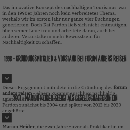
Das innovative Konzept des nachhaltigen Tourismus' war
in den 1990er Jahren noch kein verbreitetes Thema,
weshalb wir im ersten Jahr nur ganze vier Buchungen
generierten. Doch Kai Pardon ließ sich nicht entmutigen,
blieb seiner Linie treu und arbeitete daran, auch bei
anderen Veranstaltern mehr Bewusstsein für
Nachhaltigkeit zu schaffen.
1998 - GRÜNDUNGSMITGLIED & VORSTAND BEI FORUM ANDERS REISEN
Dieses Engagement mündete in die Gründung des
forum
anders reisen
- einem Zusammenschluss nachhaltig
2001 - MARION HEIDER STEIGT ALS GESELLSCHAFTERIN EIN
agierender Reiseveranstalter -, dessen Vorstand Kai
Pardon zunächst bis 2004 und später von 2012 bis 2020
angehörte.
Marion Heider
, die zwei Jahre zuvor als Praktikantin im