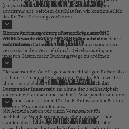
2016 - UMBENENNUNG IN "REISEN MIT SINNEN"
(Corporate Social Responsibility) für nachhaltigen
Tourismus aus. Seitdem durchlaufen wir kontinuierlich
das Re-Zertifizierungsverfahren.
Mit der Änderung unserer Firmierung –
Eine weitere Ausweitung unserer Bekanntheit
aus ONE
WORLD wurde REISEN MIT SINNEN
versprachen wir uns durch eine
Kooperation mit
– und dem damit
2017 - WIR ZIEHEN UM
verbundenen Corporate-Design-Relaunch stiegen wir
Reformhaus
, die bis heute besteht.
verstärkt in den Vertrieb durch Reisebüros ein, um
unseren Gästen mehr Buchungswege zu eröffnen.
Die wachsende Nachfrage nach nachhaltigen Reisen lässt
auch unser Team größer werden. Das alte Büro wird zu
2019 - GRÜNDUNG VON ACTIVIDA
klein – wir ziehen in ein
eigenes Haus östlich der
Dortmunder Innenstadt
. Im Sinne der Nachhaltigkeit
statteten wir es nach und nach mit Solarpanelen auf dem
Dach und Ladestationen für die E-Autos von Kai Pardon
und den Mitarbeitenden aus.
Mit Activida haben wir einen Veranstalter für
nachhaltige Wanderreisen ins Leben gerufen. Hier
2020 - DER EINFLUSS DER PANDEMIE
standen das Unterwegssein in der Natur und tolle,
abwechslungsreiche Landschaften im Mittelpunkt. Im