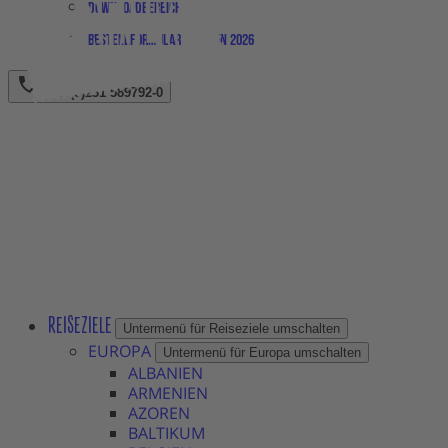
Downloadbereich
Bestellformular Magazin 2026
+49 (0)231 589792-0
REISEZIELE
Untermenü für Reiseziele umschalten
EUROPA
Untermenü für Europa umschalten
ALBANIEN
ARMENIEN
AZOREN
BALTIKUM