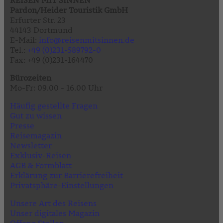
Pardon/Heider Touristik GmbH
Erfurter Str. 23
44143 Dortmund
E-Mail:
info@reisenmitsinnen.de
Tel.:
+49 (0)231-589792-0
Fax: +49 (0)231-164470
Bürozeiten
Mo-Fr: 09.00 - 16.00 Uhr
Häufig gestellte Fragen
Gut zu wissen
Presse
Reisemagazin
Newsletter
Exklusiv-Reisen
AGB & Formblatt
Erklärung zur Barrierefreiheit
Privatsphäre-Einstellungen
Unsere Art des Reisens
Unser digitales Magazin
Offene Stellen