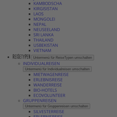
KAMBODSCHA
KIRGISISTAN
LAOS
MONGOLEI
NEPAL
NEUSEELAND
SRI LANKA
THAILAND
USBEKISTAN
VIETNAM
REISETYPEN
Untermenü für ReiseTypen umschalten
INDIVIDUALREISEN
Untermenü für Individualreisen umschalten
MIETWAGENREISE
ERLEBNISREISE
WANDERREISE
BIO-HOTELS
ECOVOLUNTEER
GRUPPENREISEN
Untermenü für Gruppenreisen umschalten
SILVESTERREISE
ERLEBNISREISE