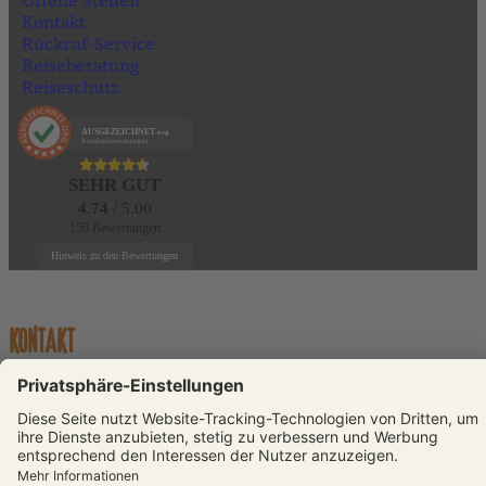
Kontakt
Rückruf-Service
Reiseberatung
Reiseschutz
AUSGEZEICHNET
.org
Kundenbewertungen
SEHR GUT
4.74
/ 5.00
159 Bewertungen
Hinweis zu den Bewertungen
KONTAKT
Telefon:
+49 (0)231 589792-0
E-Mail:
info@reisenmitsinnen.de
Auswahl schließen