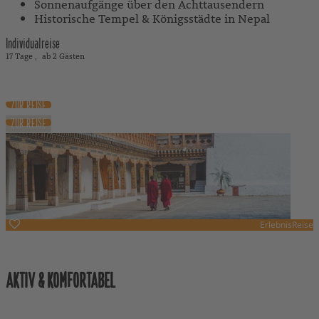
Sonnenaufgänge über den Achttausendern
Historische Tempel & Königsstädte in Nepal
Individualreise
17 Tage
ab 2 Gästen
4.120 €
ab
ZUR REISE
ZUR REISE
ErlebnisReise
Bhutan
AKTIV & KOMFORTABEL
Mit Reiseleitung