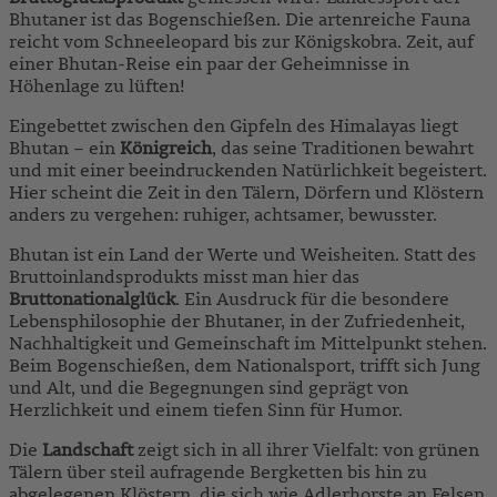
Bhutaner ist das Bogenschießen. Die artenreiche Fauna
reicht vom Schneeleopard bis zur Königskobra. Zeit, auf
einer Bhutan-Reise ein paar der Geheimnisse in
Höhenlage zu lüften!
Eingebettet zwischen den Gipfeln des Himalayas liegt
Bhutan – ein
Königreich
, das seine Traditionen bewahrt
und mit einer beeindruckenden Natürlichkeit begeistert.
Hier scheint die Zeit in den Tälern, Dörfern und Klöstern
anders zu vergehen: ruhiger, achtsamer, bewusster.
Bhutan ist ein Land der Werte und Weisheiten. Statt des
Bruttoinlandsprodukts misst man hier das
Bruttonationalglück
. Ein Ausdruck für die besondere
Lebensphilosophie der Bhutaner, in der Zufriedenheit,
Nachhaltigkeit und Gemeinschaft im Mittelpunkt stehen.
Beim Bogenschießen, dem Nationalsport, trifft sich Jung
und Alt, und die Begegnungen sind geprägt von
Herzlichkeit und einem tiefen Sinn für Humor.
Die
Landschaft
zeigt sich in all ihrer Vielfalt: von grünen
Tälern über steil aufragende Bergketten bis hin zu
abgelegenen Klöstern, die sich wie Adlerhorste an Felsen