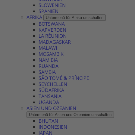
SLOWENIEN
SPANIEN
AFRIKA
Untermenü für Afrika umschalten
BOTSWANA
KAPVERDEN
LA RÉUNION
MADAGASKAR
MALAWI
MOSAMBIK
NAMIBIA
RUANDA
SAMBIA
SÃO TOMÉ & PRÍNCIPE
SEYCHELLEN
SÜDAFRIKA
TANSANIA
UGANDA
ASIEN UND OZEANIEN
Untermenü für Asien und Ozeanien umschalten
BHUTAN
INDONESIEN
JAPAN