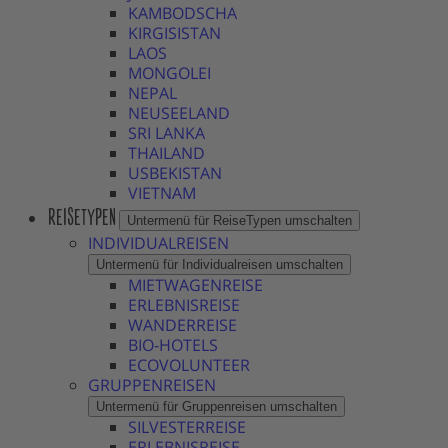
KAMBODSCHA
KIRGISISTAN
LAOS
MONGOLEI
NEPAL
NEUSEELAND
SRI LANKA
THAILAND
USBEKISTAN
VIETNAM
REISETYPEN
Untermenü für ReiseTypen umschalten
INDIVIDUALREISEN
Untermenü für Individualreisen umschalten
MIETWAGENREISE
ERLEBNISREISE
WANDERREISE
BIO-HOTELS
ECOVOLUNTEER
GRUPPENREISEN
Untermenü für Gruppenreisen umschalten
SILVESTERREISE
ERLEBNISREISE