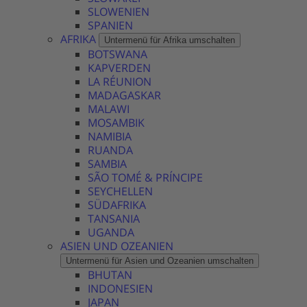
SLOWENIEN
SPANIEN
AFRIKA
Untermenü für Afrika umschalten
BOTSWANA
KAPVERDEN
LA RÉUNION
MADAGASKAR
MALAWI
MOSAMBIK
NAMIBIA
RUANDA
SAMBIA
SÃO TOMÉ & PRÍNCIPE
SEYCHELLEN
SÜDAFRIKA
TANSANIA
UGANDA
ASIEN UND OZEANIEN
Untermenü für Asien und Ozeanien umschalten
BHUTAN
INDONESIEN
JAPAN