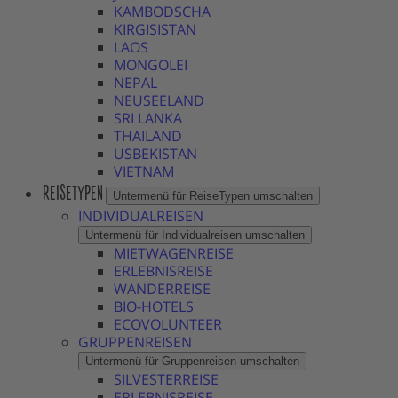
KAMBODSCHA
KIRGISISTAN
LAOS
MONGOLEI
NEPAL
NEUSEELAND
SRI LANKA
THAILAND
USBEKISTAN
VIETNAM
REISETYPEN
Untermenü für ReiseTypen umschalten
INDIVIDUALREISEN
Untermenü für Individualreisen umschalten
MIETWAGENREISE
ERLEBNISREISE
WANDERREISE
BIO-HOTELS
ECOVOLUNTEER
GRUPPENREISEN
Untermenü für Gruppenreisen umschalten
SILVESTERREISE
ERLEBNISREISE