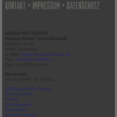
•
•
KONTAKT
IMPRESSUM
DATENSCHUTZ
REISEN MIT SINNEN
Pardon/Heider Touristik GmbH
Erfurter Str. 23
44143 Dortmund
E-Mail:
info@reisenmitsinnen.de
Tel.:
+49 (0)231-589792-0
Fax: +49 (0)231-164470
Bürozeiten
Mo-Fr: 09.00 - 16.00 Uhr
Häufig gestellte Fragen
Gut zu wissen
Presse
Reisemagazin
Newsletter
Exklusiv-Reisen