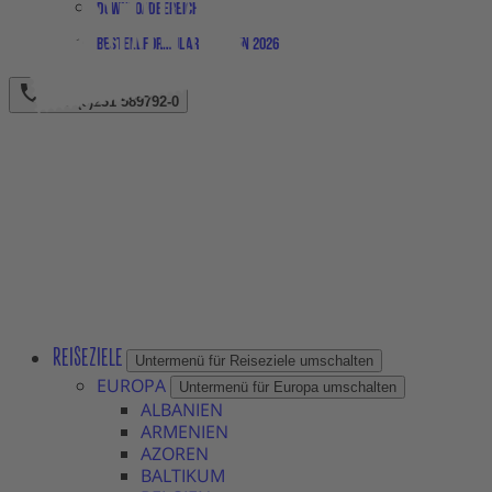
Downloadbereich
Bestellformular Magazin 2026
+49 (0)231 589792-0
REISEZIELE
Untermenü für Reiseziele umschalten
EUROPA
Untermenü für Europa umschalten
ALBANIEN
ARMENIEN
AZOREN
BALTIKUM