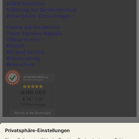
AGB & Formblatt
Erklärung zur Barrierefreiheit
Privatsphäre-Einstellungen
Unsere Art des Reisens
Unser digitales Magazin
Offene Stellen
Kontakt
Rückruf-Service
Reiseberatung
Reiseschutz
AUSGEZEICHNET
.org
Kundenbewertungen
SEHR GUT
4.74
/ 5.00
159 Bewertungen
Hinweis zu den Bewertungen
KONTAKT