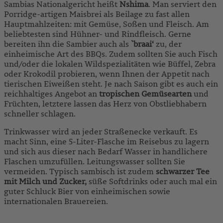
Sambias Nationalgericht heißt
Nshima
. Man serviert den
Porridge-artigen Maisbrei als Beilage zu fast allen
Hauptmahlzeiten: mit Gemüse, Soßen und Fleisch. Am
beliebtesten sind Hühner- und Rindfleisch. Gerne
bereiten ihn die Sambier auch als
`braai‘
zu, der
einheimische Art des BBQs. Zudem sollten Sie auch Fisch
und/oder die lokalen Wildspezialitäten wie Büffel, Zebra
oder Krokodil probieren, wenn Ihnen der Appetit nach
tierischen Eiweißen steht. Je nach Saison gibt es auch ein
reichhaltiges Angebot an
tropischen Gemüsearten
und
Früchten, letztere lassen das Herz von Obstliebhabern
schneller schlagen.
Trinkwasser wird an jeder Straßenecke verkauft. Es
macht Sinn, eine 5-Liter-Flasche im Reisebus zu lagern
und sich aus dieser nach Bedarf Wasser in handlichere
Flaschen umzufüllen. Leitungswasser sollten Sie
vermeiden. Typisch sambisch ist zudem
schwarzer Tee
mit Milch und Zucker,
süße Softdrinks oder auch mal ein
guter Schluck Bier von einheimischen sowie
internationalen Brauereien.