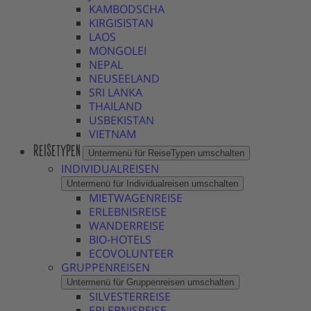
KAMBODSCHA
KIRGISISTAN
LAOS
MONGOLEI
NEPAL
NEUSEELAND
SRI LANKA
THAILAND
USBEKISTAN
VIETNAM
REISETYPEN
Untermenü für ReiseTypen umschalten
INDIVIDUALREISEN
Untermenü für Individualreisen umschalten
MIETWAGENREISE
ERLEBNISREISE
WANDERREISE
BIO-HOTELS
ECOVOLUNTEER
GRUPPENREISEN
Untermenü für Gruppenreisen umschalten
SILVESTERREISE
ERLEBNISREISE