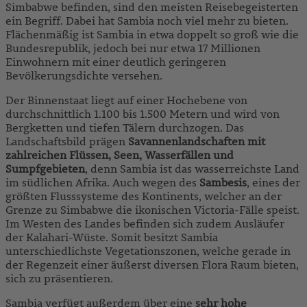
Simbabwe befinden, sind den meisten Reisebegeisterten
ein Begriff. Dabei hat Sambia noch viel mehr zu bieten.
Flächenmäßig ist Sambia in etwa doppelt so groß wie die
Bundesrepublik, jedoch bei nur etwa 17 Millionen
Einwohnern mit einer deutlich geringeren
Bevölkerungsdichte versehen.
Der Binnenstaat liegt auf einer Hochebene von
durchschnittlich 1.100 bis 1.500 Metern und wird von
Bergketten und tiefen Tälern durchzogen. Das
Landschaftsbild prägen
Savannenlandschaften
mit
zahlreichen Flüssen, Seen, Wasserfällen und
Sumpfgebieten
, denn Sambia ist das wasserreichste Land
im südlichen Afrika. Auch wegen des
Sambesis
, eines der
größten Flusssysteme des Kontinents, welcher an der
Grenze zu Simbabwe die ikonischen Victoria-Fälle speist.
Im Westen des Landes befinden sich zudem Ausläufer
der Kalahari-Wüste. Somit besitzt Sambia
unterschiedlichste Vegetationszonen, welche gerade in
der Regenzeit einer äußerst diversen Flora Raum bieten,
sich zu präsentieren.
Sambia verfügt außerdem über eine
sehr hohe