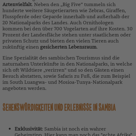
Artenvielfalt
. Neben den „Big Five“ tummeln sich
hunderte weitere Säugetierarten wie Zebras, Giraffen,
Flusspferde oder Geparde innerhalb und außerhalb der
20 Nationalparks des Landes. Auch Ornithologen
kommen bei den über 700 Vogelarten auf ihre Kosten. 30
Prozent der Landesfläche stehen unter staatlichem oder
privaten Schutz und bieten den vielen Tieren auch
zukünftig einen
gesicherten Lebensraum
.
Eine Spezialität des sambischen Tourismus sind die
naturnahen Unterkünfte in den Nationalparks, in welche
sich oft Wildtiere „verirren“ und so den Gästen einen
Besuch abstatten, sowie Safaris zu Fuß, die zum Beispiel
im South Luangwa- und Mosioa-Tunya-Nationalpark
angeboten werden.
SEHENSWÜRDIGKEITEN UND ERLEBNISSE IN SAMBIA
Exklusivität
: Sambia ist noch ein wahrer
Geheimtipp. Hier kann man noch das "echte Afrika"