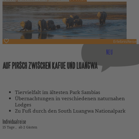
ErlebnisReise
Sambia
NEU
AUF PIRSCH ZWISCHEN KAFUE UND LUANGWA
Mit Reiseleitung
Tiervielfalt im ältesten Park Sambias
Übernachtungen in verschiedenen naturnahen
Lodges
Zu Fuß durch den South Luangwa Nationalpark
Individualreise
15 Tage
ab 2 Gästen
11.220 €
ab
exkl. Flug