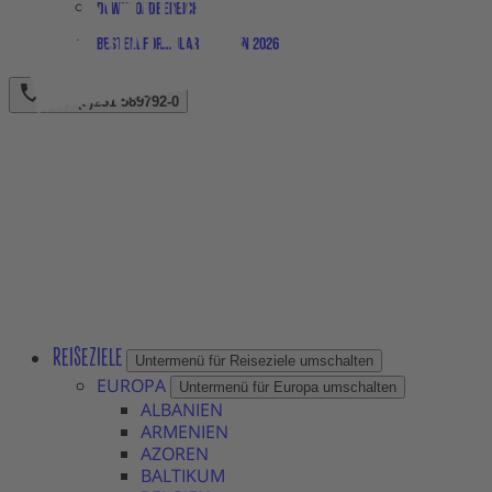
Downloadbereich
Bestellformular Magazin 2026
+49 (0)231 589792-0
REISEZIELE
Untermenü für Reiseziele umschalten
EUROPA
Untermenü für Europa umschalten
ALBANIEN
ARMENIEN
AZOREN
BALTIKUM