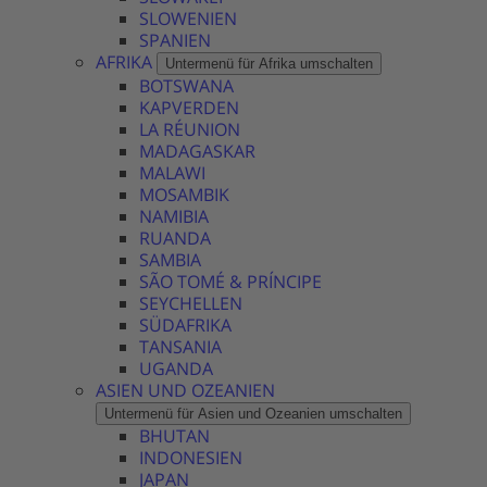
SLOWENIEN
SPANIEN
AFRIKA
Untermenü für Afrika umschalten
BOTSWANA
KAPVERDEN
LA RÉUNION
MADAGASKAR
MALAWI
MOSAMBIK
NAMIBIA
RUANDA
SAMBIA
SÃO TOMÉ & PRÍNCIPE
SEYCHELLEN
SÜDAFRIKA
TANSANIA
UGANDA
ASIEN UND OZEANIEN
Untermenü für Asien und Ozeanien umschalten
BHUTAN
INDONESIEN
JAPAN