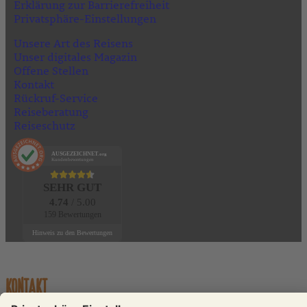
Erklärung zur Barrierefreiheit
Privatsphäre-Einstellungen
Unsere Art des Reisens
Unser digitales Magazin
Offene Stellen
Kontakt
Rückruf-Service
Reiseberatung
Reiseschutz
AUSGEZEICHNET
.org
Kundenbewertungen
SEHR GUT
4.74
/ 5.00
159 Bewertungen
Hinweis zu den Bewertungen
KONTAKT