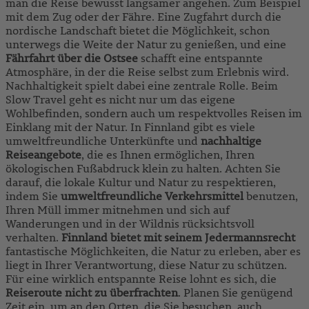
man die Reise bewusst langsamer angehen. Zum Beispiel
mit dem Zug oder der Fähre. Eine Zugfahrt durch die
nordische Landschaft bietet die Möglichkeit, schon
unterwegs die Weite der Natur zu genießen, und eine
Fährfahrt
über die Ostsee
schafft eine entspannte
Atmosphäre, in der die Reise selbst zum Erlebnis wird.
Nachhaltigkeit spielt dabei eine zentrale Rolle. Beim
Slow Travel geht es nicht nur um das eigene
Wohlbefinden, sondern auch um respektvolles Reisen im
Einklang mit der Natur. In Finnland gibt es viele
umweltfreundliche Unterkünfte und
nachhaltige
Reiseangebote
, die es Ihnen ermöglichen, Ihren
ökologischen Fußabdruck klein zu halten. Achten Sie
darauf, die lokale Kultur und Natur zu respektieren,
indem Sie
umweltfreundliche Verkehrsmittel
benutzen,
Ihren Müll immer mitnehmen und sich auf
Wanderungen und in der Wildnis rücksichtsvoll
verhalten.
Finnland bietet mit seinem Jedermannsrecht
fantastische Möglichkeiten, die Natur zu erleben, aber es
liegt in Ihrer Verantwortung, diese Natur zu schützen.
Für eine wirklich entspannte Reise lohnt es sich, die
Reiseroute nicht zu überfrachten
. Planen Sie genügend
Zeit ein, um an den Orten, die Sie besuchen, auch