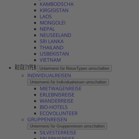
KAMBODSCHA
KIRGISISTAN
LAOS
MONGOLEI
NEPAL
NEUSEELAND
SRI LANKA
THAILAND
USBEKISTAN
VIETNAM
REISETYPEN
Untermenü für ReiseTypen umschalten
INDIVIDUALREISEN
Untermenü für Individualreisen umschalten
MIETWAGENREISE
ERLEBNISREISE
WANDERREISE
BIO-HOTELS
ECOVOLUNTEER
GRUPPENREISEN
Untermenü für Gruppenreisen umschalten
SILVESTERREISE
ERLEBNISREISE