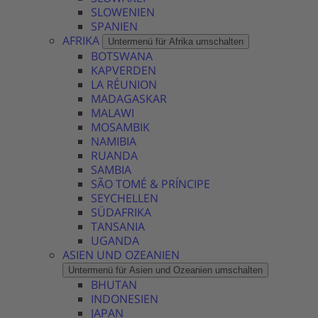
SLOWENIEN
SPANIEN
AFRIKA
Untermenü für Afrika umschalten
BOTSWANA
KAPVERDEN
LA RÉUNION
MADAGASKAR
MALAWI
MOSAMBIK
NAMIBIA
RUANDA
SAMBIA
SÃO TOMÉ & PRÍNCIPE
SEYCHELLEN
SÜDAFRIKA
TANSANIA
UGANDA
ASIEN UND OZEANIEN
Untermenü für Asien und Ozeanien umschalten
BHUTAN
INDONESIEN
JAPAN