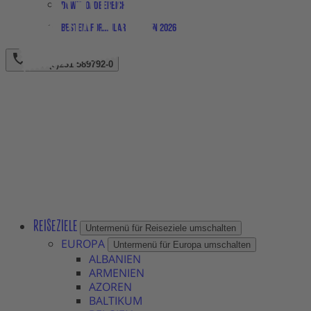
Downloadbereich
Bestellformular Magazin 2026
+49 (0)231 589792-0
REISEZIELE
Untermenü für Reiseziele umschalten
EUROPA
Untermenü für Europa umschalten
ALBANIEN
ARMENIEN
AZOREN
BALTIKUM