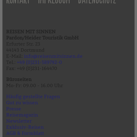
REISEN MIT SINNEN
Pardon/Heider Touristik GmbH
Erfurter Str. 23
44143 Dortmund
E-Mail:
info@reisenmitsinnen.de
Tel.:
+49 (0)231-589792-0
Fax: +49 (0)231-164470
Bürozeiten
Mo-Fr: 09.00 - 16.00 Uhr
Häufig gestellte Fragen
Gut zu wissen
Presse
Reisemagazin
Newsletter
Exklusiv-Reisen
AGB & Formblatt