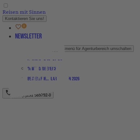
Reisen mit Sinnen
Kontaktieren Sie uns!
Newsletter
Agenturbereich
Untermenü für Agenturbereich umschalten
Partner-Newsletter
Downloadbereich
Bestellformular Magazin 2026
+49 (0)231 589792-0