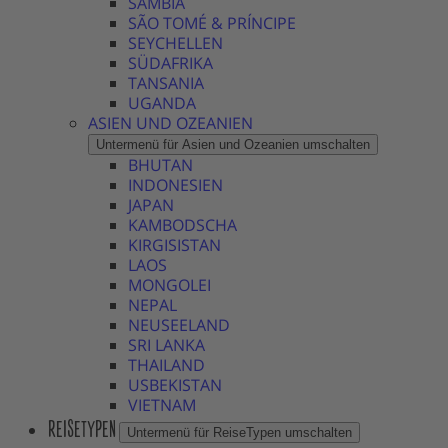
SAMBIA
SÃO TOMÉ & PRÍNCIPE
SEYCHELLEN
SÜDAFRIKA
TANSANIA
UGANDA
ASIEN UND OZEANIEN
Untermenü für Asien und Ozeanien umschalten
BHUTAN
INDONESIEN
JAPAN
KAMBODSCHA
KIRGISISTAN
LAOS
MONGOLEI
NEPAL
NEUSEELAND
SRI LANKA
THAILAND
USBEKISTAN
VIETNAM
REISETYPEN
Untermenü für ReiseTypen umschalten