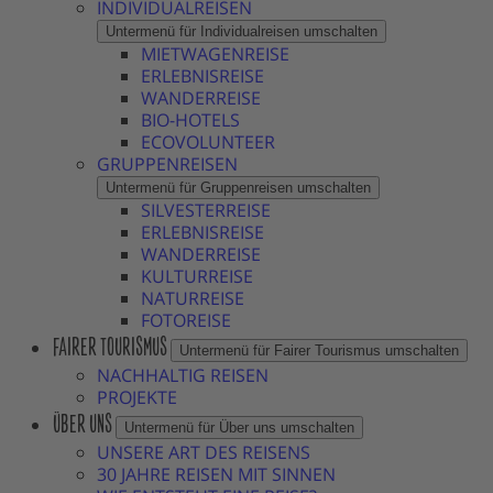
INDIVIDUALREISEN
Untermenü für Individualreisen umschalten
MIETWAGENREISE
ERLEBNISREISE
WANDERREISE
BIO-HOTELS
ECOVOLUNTEER
GRUPPENREISEN
Untermenü für Gruppenreisen umschalten
SILVESTERREISE
ERLEBNISREISE
WANDERREISE
KULTURREISE
NATURREISE
FOTOREISE
FAIRER TOURISMUS
Untermenü für Fairer Tourismus umschalten
NACHHALTIG REISEN
PROJEKTE
ÜBER UNS
Untermenü für Über uns umschalten
UNSERE ART DES REISENS
30 JAHRE REISEN MIT SINNEN