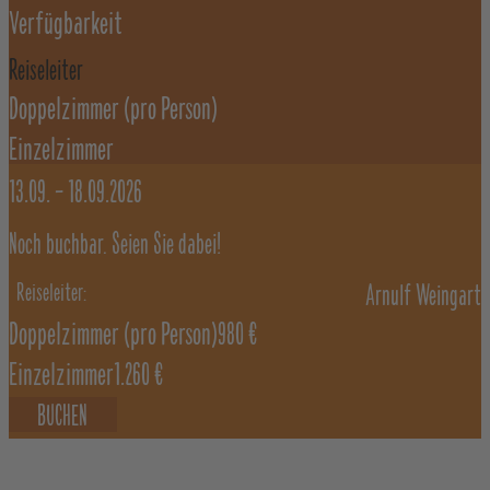
Verfügbarkeit
Reiseleiter
Doppelzimmer
(pro Person)
Einzelzimmer
13.09. –
18.09.2026
Noch buchbar. Seien Sie dabei!
Arnulf Weingart
Doppelzimmer
(pro Person)
980 €
Einzelzimmer
1.260 €
BUCHEN