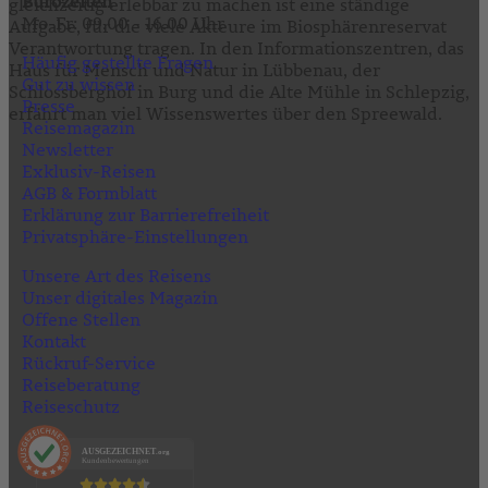
Bürozeiten
gleichzeitig erlebbar zu machen ist eine ständige
Mo-Fr: 09.00 - 16.00 Uhr
Aufgabe, für die viele Akteure im Biosphärenreservat
Verantwortung tragen. In den Informationszentren, das
Häufig gestellte Fragen
Haus für Mensch und Natur in Lübbenau, der
Gut zu wissen
Schlossberghof in Burg und die Alte Mühle in Schlepzig,
Presse
erfährt man viel Wissenswertes über den Spreewald.
Reisemagazin
Newsletter
Exklusiv-Reisen
AGB & Formblatt
Erklärung zur Barrierefreiheit
Privatsphäre-Einstellungen
Unsere Art des Reisens
Unser digitales Magazin
Offene Stellen
Kontakt
Rückruf-Service
Reiseberatung
Reiseschutz
AUSGEZEICHNET
.org
Kundenbewertungen