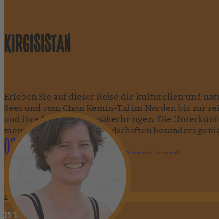
KIRGISISTANS NATUR UND KU
KIRGISISTAN
Erleben Sie auf dieser Reise die kulturellen und na
Sees und vom Chon Kemin-Tal im Norden bis zur rei
und ihre Lebensweise näherbringen. Die Unterkünfte
menschenleeren Naturlandschaften besonders geni
0231 589792-11
marion.heider@reisenmitsinnen.de
Marion Heider
"Erleben Sie auf dieser schönen und kompakten Reise die kulture
ErlebnisReise
15 Tage
, Individualreise