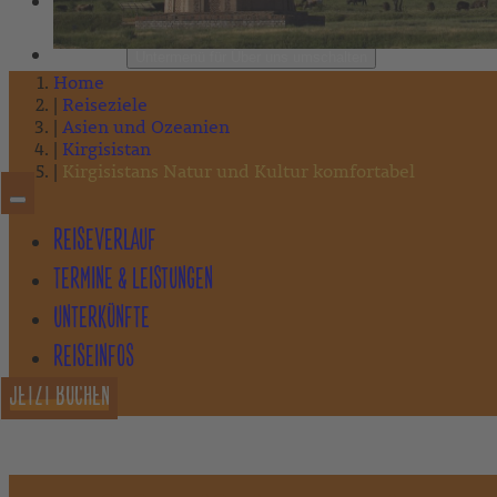
Untermenü für Fairer Tourismus umschalten
ÜBER UNS
Untermenü für Über uns umschalten
Home
REISEMAGAZIN
Reiseziele
Asien und Ozeanien
Kirgisistan
Kirgisistans Natur und Kultur komfortabel
Newsletter
REISEVERLAUF
Agenturbereich
Untermenü für Agenturbereich umschalten
TERMINE & LEISTUNGEN
Partner-Newsletter
UNTERKÜNFTE
Downloadbereich
REISEINFOS
Bestellformular Magazin 2026
JETZT BUCHEN