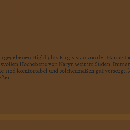
LTUR KOMFORTABEL
turgegebenen Highlights Kirgisistan von der Hauptsta
zvollen Hochebene von Naryn weit im Süden. Immer wi
 sind komfortabel und solchermaßen gut versorgt, kö
eßen.
llen und naturgegebenen Highlights Kirgisistans."