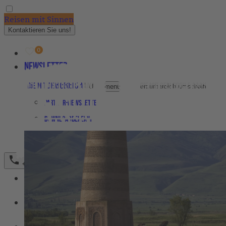
Reisen mit Sinnen
Kontaktieren Sie uns!
Newsletter
Agenturbereich
Untermenü für Agenturbereich umschalten
Partner-Newsletter
Downloadbereich
Bestellformular Magazin 2026
+49 (0)231 589792-0
REISEZIELE
Untermenü für Reiseziele umschalten
REISETYPEN
Untermenü für ReiseTypen umschalten
FAIRER TOURISMUS