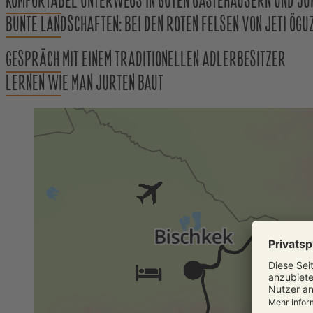
KOMFORTABEL UNTERWEGS IN GUTEN GÄSTEHÄUSERN UND J
BUNTE LANDSCHAFTEN: BEI DEN ROTEN FELSEN VON JETI ÖG
GESPRÄCH MIT EINEM TRADITIONELLEN ADLERBESITZER
LERNEN WIE MAN JURTEN BAUT