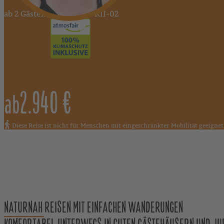
ab 2 Gästen , Reisecode: KII-02
2.940 €
ab
Diese Reise ist nicht für Menschen mit eingeschränkter Mobilität geeignet
NATURNAH REISEN MIT EINFACHEN WANDERUNGEN