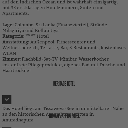
auf den Indischen Ozean und ist wahrhaft einzigartig,
mit 35 erstklassigen Hotelzimmern, Suiten und
Apartments.
Lage:
Colombo, Sri Lanka (Finanzviertel), Strände
Milagiriya und Kollupitiya
Kategorie:
**** Hotel
Ausstattung:
Außenpool, Fitnesscenter und
Wellnessbereich, Terrasse, Bar, 3 Restaurants, kostenloses
WLAN
Zimmer:
Flachbild-Sat-TV, Minibar, Wasserkocher,
kostenfreie Pflegeprodukte, eigenes Bad mit Dusche und
Haartrockner
HERITAGE HOTEL
Das Hotel liegt am Tissaweva-See in unmittelbarer Nähe
zu den historischen Ausgrabungsstätten in
THINNAI JAFFNA HOTEL
Anuradhapura.