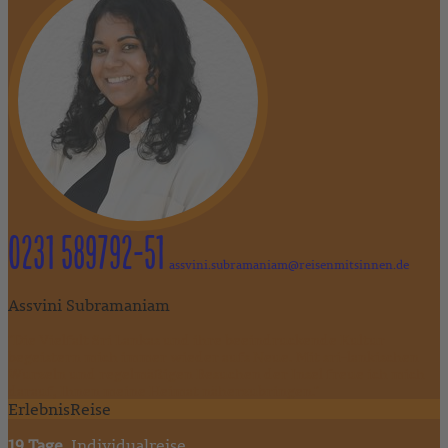
0231 589792-51
assvini.subramaniam@reisenmitsinnen.de
Assvini Subramaniam
"Die Vielfalt Sri Lankas und ihre beeindruckende Kultur
begeistern mich immer wieder aufs Neue. Mit sri-lankischen
Wurzeln und regelmäßigen Besuchen der Insel freue ich mich
darauf, Ihnen meine Heimat näherzubringen."
ErlebnisReise
19 Tage
, Individualreise