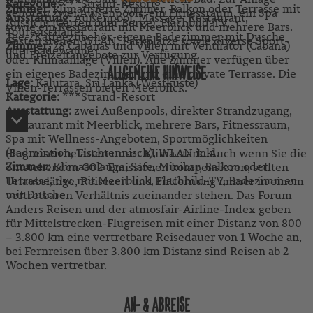
Kategorie:
***Strand-Resort
Zimmer:
klimatisierte Zimmer, Balkon oder Terrasse mit
gehören zwei Außenpools, ein Fitnessraum, ein Spa
Ausstattung:
Außenpool, Massage, Restaurant,
Aussicht (Garten oder Berge), Flachbild-TV,
sowie ein Restaurant mit Meerblick und mehrere Bars.
Tourenschalter
Tee-/Kaffeezubehör, eigene Badezimmer mit Dusche
Gästen stehen WLAN, Parkplätze sowie diverse Sport-
Zimmer:
28 Cabanas und Villen mit Ventilator (Cabana)
oder Badewanne
und Freizeitangebote zur Verfügung.
oder Klimaanlage (Villen). Alle Zimmer verfügen über
ALLGEMEINE HINWEISE
ein eigenes Badezimmer und eine private Terrasse. Die
Lage:
Kalutara, Sri Lanka (Westküste)
Villen-Terrassen bieten Meerblick.
Kategorie:
***Strand-Resort
Ausstattung:
zwei Außenpools, direkter Strandzugang,
Restaurant mit Meerblick, mehrere Bars, Fitnessraum,
Spa mit Wellness-Angeboten, Sportmöglichkeiten
(Badmintion, Tischtennisch), WLAN inkl.
Flugreisen belasten unser Klima stark. Auch wenn Sie die
Zimmer:
Klimaanlange, Safe, Minibar, Balkon oder
entstehenden CO2-Emissionen kompensieren, sollten
Terrasse, tlw. mit Meerblick, Flachbild-TV, Badezimmer
Urlaubslänge, Reisezeit und Entfernung immer in einem
mit Dusche
vertretbaren Verhältnis zueinander stehen. Das Forum
Anders Reisen und der atmosfair-Airline-Index geben
für Mittelstrecken-Flugreisen mit einer Distanz von 800
– 3.800 km eine vertretbare Reisedauer von 1 Woche an,
bei Fernreisen über 3.800 km Distanz sind Reisen ab 2
Wochen vertretbar.
AN- & ABREISE