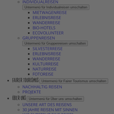
INDIVIDUALREISEN
Untermenü für Individualreisen umschalten
MIETWAGENREISE
ERLEBNISREISE
WANDERREISE
BIO-HOTELS
ECOVOLUNTEER
GRUPPENREISEN
Untermenü für Gruppenreisen umschalten
SILVESTERREISE
ERLEBNISREISE
WANDERREISE
KULTURREISE
NATURREISE
FOTOREISE
FAIRER TOURISMUS
Untermenü für Fairer Tourismus umschalten
NACHHALTIG REISEN
PROJEKTE
ÜBER UNS
Untermenü für Über uns umschalten
UNSERE ART DES REISENS
30 JAHRE REISEN MIT SINNEN