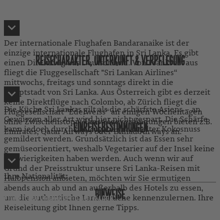
Der internationale Flughafen Bandaranaike ist der
einzige internationale Flughafen in Sri Lanka. Es gibt
REISECHARAKTER, UNTERKUNFT & VERPFLEGUNG
einen Direktflug aus Deutschland. Von Frankfurt aus
fliegt die Fluggesellschaft "Sri Lankan Airlines“
mittwochs, freitags und sonntags direkt in die
Hauptstadt von Sri Lanka. Aus Österreich gibt es derzeit
keine Direktflüge nach Colombo, ab Zürich fliegt die
Die Küche Sri Lankas gilt als die schärfste Asiens – an
Fluggesellschaft "Edelweiss“ an einigen Wochentagen
Gewürzen aller Art wird hier nicht gespart. Die Schärfe
ohne Zwischenstopp. Umsteigeverbindungen bieten z.B.
EINREISEBESTIMMUNGEN
kann jedoch durch die Zugabe geraspelter Kokosnuss
Emirates, Qatar Airways oder Etihad Airways an.
gemildert werden. Grundsätzlich ist das Essen sehr
gemüseorientiert, weshalb Vegetarier auf der Insel keine
Schwierigkeiten haben werden. Auch wenn wir auf
Grund der Preisstruktur unsere Sri Lanka-Reisen mit
Ihre Nationalität:
Halbpension anbieten, möchten wir Sie ermutigen
abends auch ab und an außerhalb des Hotels zu essen,
HINWEISE
um die authentische Landesküche kennenzulernen. Ihre
EINREISEBESTIMMUNGEN ABFRAGEN
Reiseleitung gibt Ihnen gerne Tipps.