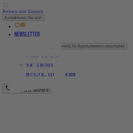
Reisen mit Sinnen
Kontaktieren Sie uns!
Newsletter
Agenturbereich
Untermenü für Agenturbereich umschalten
Partner-Newsletter
Downloadbereich
Bestellformular Magazin 2026
+49 (0)231 589792-0