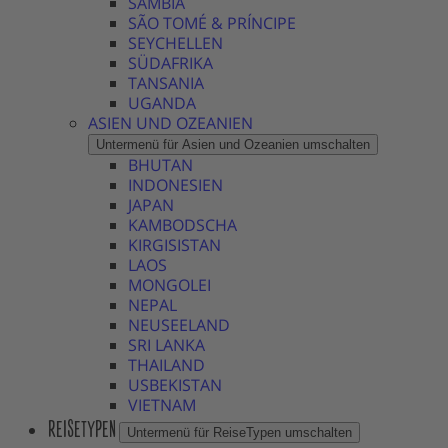
SAMBIA
SÃO TOMÉ & PRÍNCIPE
SEYCHELLEN
SÜDAFRIKA
TANSANIA
UGANDA
ASIEN UND OZEANIEN
Untermenü für Asien und Ozeanien umschalten
BHUTAN
INDONESIEN
JAPAN
KAMBODSCHA
KIRGISISTAN
LAOS
MONGOLEI
NEPAL
NEUSEELAND
SRI LANKA
THAILAND
USBEKISTAN
VIETNAM
REISETYPEN
Untermenü für ReiseTypen umschalten