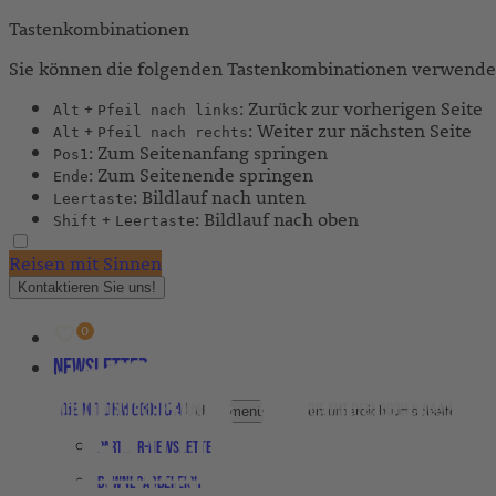
Tastenkombinationen
Sie können die folgenden Tastenkombinationen verwenden
+
: Zurück zur vorherigen Seite
Alt
Pfeil nach links
+
: Weiter zur nächsten Seite
Alt
Pfeil nach rechts
: Zum Seitenanfang springen
Pos1
: Zum Seitenende springen
Ende
: Bildlauf nach unten
Leertaste
+
: Bildlauf nach oben
Shift
Leertaste
Reisen mit Sinnen
Kontaktieren Sie uns!
Newsletter
Agenturbereich
Untermenü für Agenturbereich umschalten
Partner-Newsletter
Downloadbereich