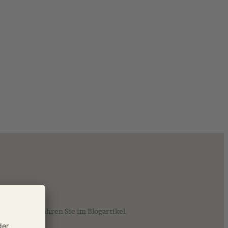
n kulturellen Belgienreise alte Meister und neue Impulse in Flandern. Mehr Reisedetails erfahren Sie im Blogartikel.