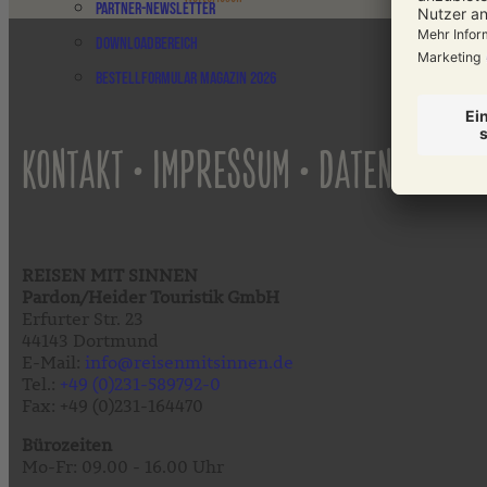
Partner-Newsletter
Downloadbereich
Bestellformular Magazin 2026
•
•
KONTAKT
IMPRESSUM
DATENSCHUTZ
REISEN MIT SINNEN
Pardon/Heider Touristik GmbH
Erfurter Str. 23
44143 Dortmund
E-Mail:
info@reisenmitsinnen.de
Tel.:
+49 (0)231-589792-0
Fax: +49 (0)231-164470
Bürozeiten
Mo-Fr: 09.00 - 16.00 Uhr