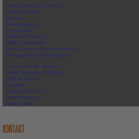
Häufig gestellte Fragen
Gut zu wissen
Presse
Reisemagazin
Newsletter
Exklusiv-Reisen
AGB & Formblatt
Erklärung zur Barrierefreiheit
Privatsphäre-Einstellungen
Unsere Art des Reisens
Unser digitales Magazin
Offene Stellen
Kontakt
Rückruf-Service
Reiseberatung
Reiseschutz
KONTAKT