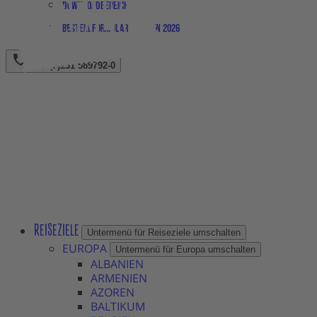
Downloadbereich
Bestellformular Magazin 2026
+49 (0)231 589792-0
REISEZIELE
Untermenü für Reiseziele umschalten
EUROPA
Untermenü für Europa umschalten
ALBANIEN
ARMENIEN
AZOREN
BALTIKUM