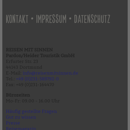
•
•
KONTAKT
IMPRESSUM
DATENSCHUTZ
REISEN MIT SINNEN
Pardon/Heider Touristik GmbH
Erfurter Str. 23
44143 Dortmund
E-Mail:
info@reisenmitsinnen.de
Tel.:
+49 (0)231-589792-0
Fax: +49 (0)231-164470
Bürozeiten
Mo-Fr: 09.00 - 16.00 Uhr
Häufig gestellte Fragen
Gut zu wissen
Presse
Reisemagazin