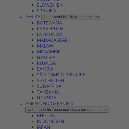
SLOWENIEN
SPANIEN
AFRIKA
Untermenü für Afrika umschalten
BOTSWANA
KAPVERDEN
LA RÉUNION
MADAGASKAR
MALAWI
MOSAMBIK
NAMIBIA
RUANDA
SAMBIA
SÃO TOMÉ & PRÍNCIPE
SEYCHELLEN
SÜDAFRIKA
TANSANIA
UGANDA
ASIEN UND OZEANIEN
Untermenü für Asien und Ozeanien umschalten
BHUTAN
INDONESIEN
JAPAN