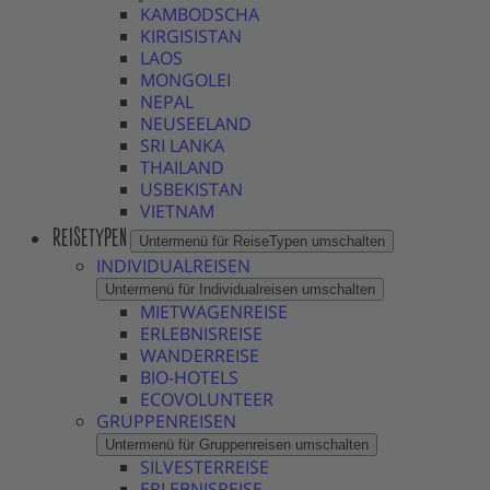
KAMBODSCHA
KIRGISISTAN
LAOS
MONGOLEI
NEPAL
NEUSEELAND
SRI LANKA
THAILAND
USBEKISTAN
VIETNAM
REISETYPEN
Untermenü für ReiseTypen umschalten
INDIVIDUALREISEN
Untermenü für Individualreisen umschalten
MIETWAGENREISE
ERLEBNISREISE
WANDERREISE
BIO-HOTELS
ECOVOLUNTEER
GRUPPENREISEN
Untermenü für Gruppenreisen umschalten
SILVESTERREISE
ERLEBNISREISE