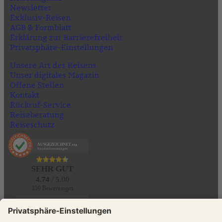
Newsletter
Exklusiv-Reisen
AGB & Formblatt
Erklärung zur Barrierefreiheit
Privatsphäre-Einstellungen
Unsere Art des Reisens
Unser digitales Magazin
Offene Stellen
Kontakt
Rückruf-Service
Reiseberatung
Reiseschutz
AUSGEZEICHNET
.org
Kundenbewertungen
SEHR GUT
4.74
/ 5.00
159 Bewertungen
Hinweis zu den Bewertungen