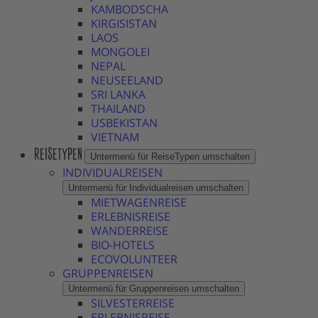
KAMBODSCHA
KIRGISISTAN
LAOS
MONGOLEI
NEPAL
NEUSEELAND
SRI LANKA
THAILAND
USBEKISTAN
VIETNAM
REISETYPEN
Untermenü für ReiseTypen umschalten
INDIVIDUALREISEN
Untermenü für Individualreisen umschalten
MIETWAGENREISE
ERLEBNISREISE
WANDERREISE
BIO-HOTELS
ECOVOLUNTEER
GRUPPENREISEN
Untermenü für Gruppenreisen umschalten
SILVESTERREISE
ERLEBNISREISE