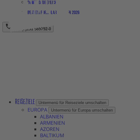
Downloadbereich
Bestellformular Magazin 2026
+49 (0)231 589792-0
REISEZIELE
Untermenü für Reiseziele umschalten
EUROPA
Untermenü für Europa umschalten
ALBANIEN
ARMENIEN
AZOREN
BALTIKUM