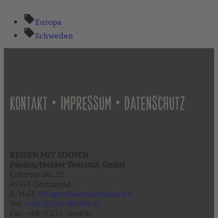
Europa
Schweden
•
•
KONTAKT
IMPRESSUM
DATENSCHUTZ
REISEN MIT SINNEN
Pardon/Heider Touristik GmbH
Erfurter Str. 23
44143 Dortmund
E-Mail:
info@reisenmitsinnen.de
Tel.:
+49 (0)231-589792-0
Fax: +49 (0)231-164470