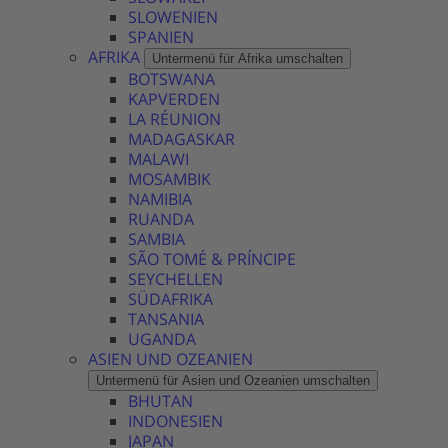
SLOWENIEN
SPANIEN
AFRIKA
Untermenü für Afrika umschalten
BOTSWANA
KAPVERDEN
LA RÉUNION
MADAGASKAR
MALAWI
MOSAMBIK
NAMIBIA
RUANDA
SAMBIA
SÃO TOMÉ & PRÍNCIPE
SEYCHELLEN
SÜDAFRIKA
TANSANIA
UGANDA
ASIEN UND OZEANIEN
Untermenü für Asien und Ozeanien umschalten
BHUTAN
INDONESIEN
JAPAN