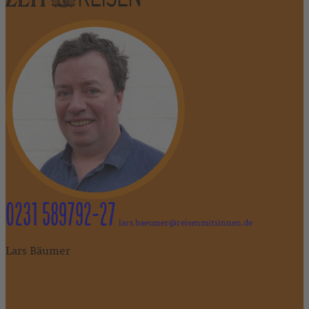
0231 589792-27
lars.baeumer@reisenmitsinnen.de
Lars Bäumer
"Eine Reise durch Flandern beschenkt alle Sinne, nicht zuletzt
die Augen und den Gaumen, denn auch kulinarisch ist Belgiens
schönster Landesteil eine Reise wert!"