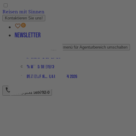
Reisen mit Sinnen
Kontaktieren Sie uns!
Newsletter
Agenturbereich
Untermenü für Agenturbereich umschalten
Partner-Newsletter
Downloadbereich
Bestellformular Magazin 2026
+49 (0)231 589792-0