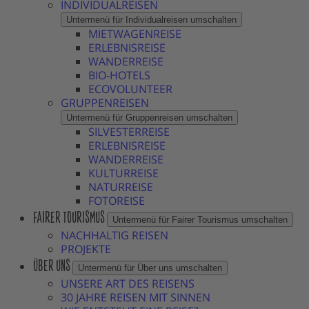
INDIVIDUALREISEN
Untermenü für Individualreisen umschalten
MIETWAGENREISE
ERLEBNISREISE
WANDERREISE
BIO-HOTELS
ECOVOLUNTEER
GRUPPENREISEN
Untermenü für Gruppenreisen umschalten
SILVESTERREISE
ERLEBNISREISE
WANDERREISE
KULTURREISE
NATURREISE
FOTOREISE
FAIRER TOURISMUS
Untermenü für Fairer Tourismus umschalten
NACHHALTIG REISEN
PROJEKTE
ÜBER UNS
Untermenü für Über uns umschalten
UNSERE ART DES REISENS
30 JAHRE REISEN MIT SINNEN