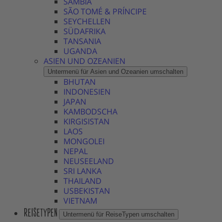
SAMBIA
SÃO TOMÉ & PRÍNCIPE
SEYCHELLEN
SÜDAFRIKA
TANSANIA
UGANDA
ASIEN UND OZEANIEN
Untermenü für Asien und Ozeanien umschalten
BHUTAN
INDONESIEN
JAPAN
KAMBODSCHA
KIRGISISTAN
LAOS
MONGOLEI
NEPAL
NEUSEELAND
SRI LANKA
THAILAND
USBEKISTAN
VIETNAM
REISETYPEN
Untermenü für ReiseTypen umschalten