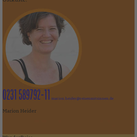
0231 589792-11
marion.heider@reisenmitsinnen.de
Marion Heider
"Eine individuelle Wander-Rundreise für Individualisten! Die
Äußeren Hebriden mit ihren teils menschenleeren Gebieten
und Traumstränden bieten Natur pur!"