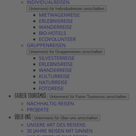
INDIVIDUALREISEN
Untermenü für Individualreisen umschalten
MIETWAGENREISE
ERLEBNISREISE
WANDERREISE
BIO-HOTELS
ECOVOLUNTEER
GRUPPENREISEN
Untermenü für Gruppenreisen umschalten
SILVESTERREISE
ERLEBNISREISE
WANDERREISE
KULTURREISE
NATURREISE
FOTOREISE
FAIRER TOURISMUS
Untermenü für Fairer Tourismus umschalten
NACHHALTIG REISEN
PROJEKTE
ÜBER UNS
Untermenü für Über uns umschalten
UNSERE ART DES REISENS
30 JAHRE REISEN MIT SINNEN