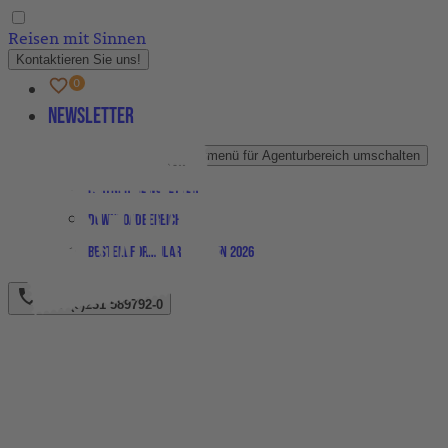
Reisen mit Sinnen
Kontaktieren Sie uns!
Newsletter
Agenturbereich
Untermenü für Agenturbereich umschalten
Partner-Newsletter
Downloadbereich
Bestellformular Magazin 2026
+49 (0)231 589792-0