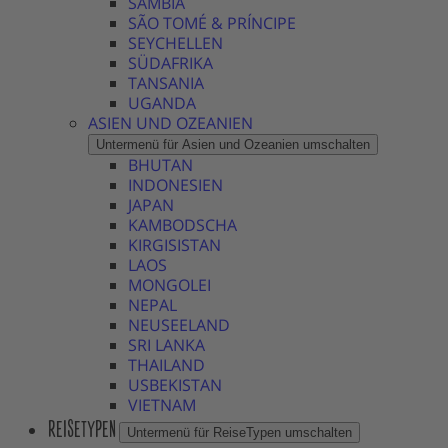
SAMBIA
SÃO TOMÉ & PRÍNCIPE
SEYCHELLEN
SÜDAFRIKA
TANSANIA
UGANDA
ASIEN UND OZEANIEN
Untermenü für Asien und Ozeanien umschalten
BHUTAN
INDONESIEN
JAPAN
KAMBODSCHA
KIRGISISTAN
LAOS
MONGOLEI
NEPAL
NEUSEELAND
SRI LANKA
THAILAND
USBEKISTAN
VIETNAM
REISETYPEN
Untermenü für ReiseTypen umschalten