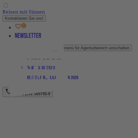
Reisen mit Sinnen
Kontaktieren Sie uns!
Newsletter
Agenturbereich
Untermenü für Agenturbereich umschalten
Partner-Newsletter
Downloadbereich
Bestellformular Magazin 2026
+49 (0)231 589792-0