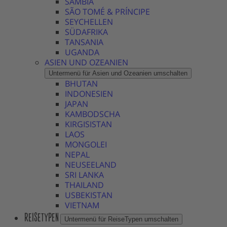
SAMBIA
SÃO TOMÉ & PRÍNCIPE
SEYCHELLEN
SÜDAFRIKA
TANSANIA
UGANDA
ASIEN UND OZEANIEN
Untermenü für Asien und Ozeanien umschalten
BHUTAN
INDONESIEN
JAPAN
KAMBODSCHA
KIRGISISTAN
LAOS
MONGOLEI
NEPAL
NEUSEELAND
SRI LANKA
THAILAND
USBEKISTAN
VIETNAM
REISETYPEN
Untermenü für ReiseTypen umschalten