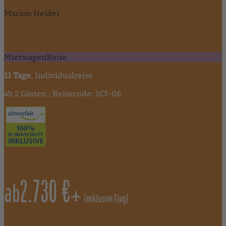
Marion Heider
"Eine individuelle Rundreise für Schottland-Liebhaber! Die
Äußeren Hebriden mit ihren teils menschenleeren Gebieten
und Traumstränden bieten Natur pur!"
MietwagenReise
11 Tage
, Individualreise
ab 2 Gästen , Reisecode: SCI-06
2.730 €
ab
(exklusive Flug)