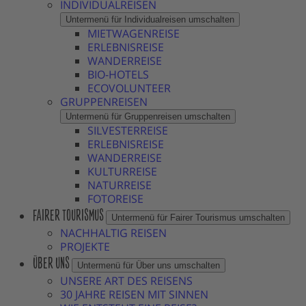
INDIVIDUALREISEN
Untermenü für Individualreisen umschalten
MIETWAGENREISE
ERLEBNISREISE
WANDERREISE
BIO-HOTELS
ECOVOLUNTEER
GRUPPENREISEN
Untermenü für Gruppenreisen umschalten
SILVESTERREISE
ERLEBNISREISE
WANDERREISE
KULTURREISE
NATURREISE
FOTOREISE
FAIRER TOURISMUS
Untermenü für Fairer Tourismus umschalten
NACHHALTIG REISEN
PROJEKTE
ÜBER UNS
Untermenü für Über uns umschalten
UNSERE ART DES REISENS
30 JAHRE REISEN MIT SINNEN