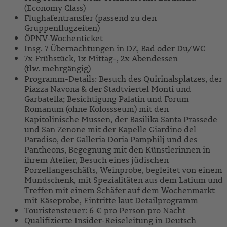
(Economy Class)
Flughafentransfer (passend zu den
Gruppenflugzeiten)
ÖPNV-Wochenticket
Insg. 7 Übernachtungen in DZ, Bad oder Du/WC
7x Frühstück, 1x Mittag-, 2x Abendessen
(tlw. mehrgängig)
Programm-Details: Besuch des Quirinalsplatzes, der
Piazza Navona & der Stadtviertel Monti und
Garbatella; Besichtigung Palatin und Forum
Romanum (ohne Kolossseum) mit den
Kapitolinische Mussen, der Basilika Santa Prassede
und San Zenone mit der Kapelle Giardino del
Paradiso, der Galleria Doria Pamphilj und des
Pantheons, Begegnung mit den Künstlerinnen in
ihrem Atelier, Besuch eines jüdischen
Porzellangeschäfts, Weinprobe, begleitet von einem
Mundschenk, mit Spezialitäten aus dem Latium und
Treffen mit einem Schäfer auf dem Wochenmarkt
mit Käseprobe, Eintritte laut Detailprogramm
Touristensteuer: 6 € pro Person pro Nacht
Qualifizierte Insider-Reiseleitung in Deutsch