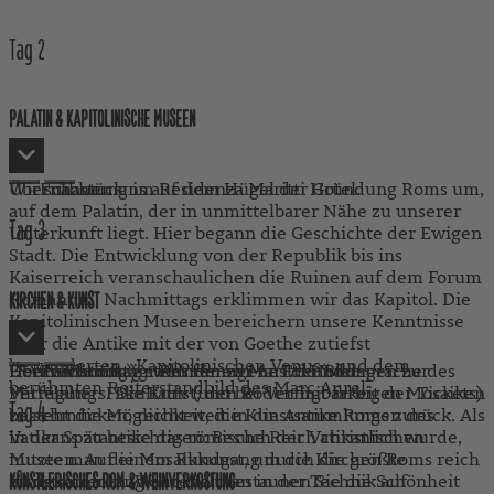
Tag
2
PALATIN & KAPITOLINISCHE MUSEEN
Wir schauen uns auf dem Hügel der Gründung Roms um,
Übernachtung im Residenza Maritti Hotel.
Frühstück
auf dem Palatin, der in unmittelbarer Nähe zu unserer
Tag
3
Unterkunft liegt. Hier begann die Geschichte der Ewigen
Stadt. Die Entwicklung von der Republik bis ins
Kaiserreich veranschaulichen die Ruinen auf dem Forum
Romanum. Nachmittags erklimmen wir das Kapitol. Die
KIRCHEN & KUNST
Kapitolinischen Museen bereichern unsere Kenntnisse
über die Antike mit der von Goethe zutiefst
bewunderten »Kapitolinischen Venus« und dem
Heute Vormittag widmen wir uns der Bildsprache des
Der Nachmittag steht für eigene Erkundungen zur
Übernachtung im Residenza Maritti Hotel.
Frühstück
berühmten Reiterstandbild des Marc Aurel.
Mittelalters. Die Kunst, den Boden mit farbigen Mosaiken
Verfügung. Fakultativ (und bei Verfügbarkeit der Tickets)
Tag
4
zu schmücken, reicht weit in die Antike Roms zurück. Als
besteht die Möglichkeit, die Kunstsammlungen des
in der Spätantike das römische Reich christlich wurde,
Vatikans zu besichtigen: Besuch der Vatikanischen
nutzte man die Mosaikkunst, um die Kirchen Roms reich
Museen. Auf einem Rundgang durch die größte
zu dekorieren. Während man in der Technik auf
Kunstsammlung der Welt bestaunen Sie die Schönheit
KÜNSTLERISCHES ROM & WEINVERKOSTUNG