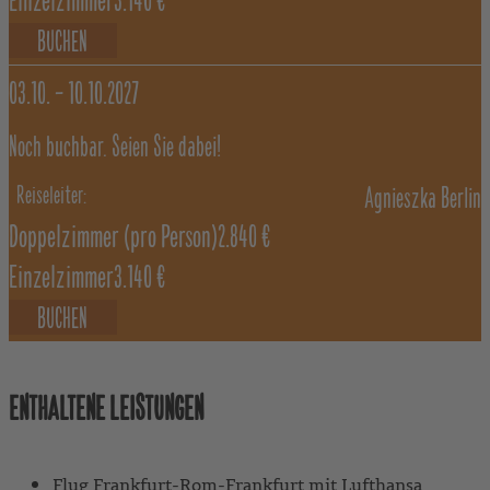
Einzelzimmer
3.140 €
BUCHEN
03.10. –
10.10.2027
Noch buchbar. Seien Sie dabei!
Agnieszka Berlin
Doppelzimmer
(pro Person)
2.840 €
Einzelzimmer
3.140 €
BUCHEN
ENTHALTENE LEISTUNGEN
Flug Frankfurt-Rom-Frankfurt mit Lufthansa