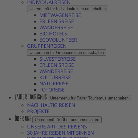
INDIVIDUALREISEN
Untermenü für Individualreisen umschalten
MIETWAGENREISE
ERLEBNISREISE
WANDERREISE
BIO-HOTELS
ECOVOLUNTEER
GRUPPENREISEN
Untermenü für Gruppenreisen umschalten
SILVESTERREISE
ERLEBNISREISE
WANDERREISE
KULTURREISE
NATURREISE
FOTOREISE
FAIRER TOURISMUS
Untermenü für Fairer Tourismus umschalten
NACHHALTIG REISEN
PROJEKTE
ÜBER UNS
Untermenü für Über uns umschalten
UNSERE ART DES REISENS
30 JAHRE REISEN MIT SINNEN