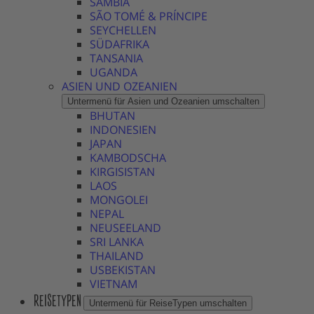
SAMBIA
SÃO TOMÉ & PRÍNCIPE
SEYCHELLEN
SÜDAFRIKA
TANSANIA
UGANDA
ASIEN UND OZEANIEN
Untermenü für Asien und Ozeanien umschalten
BHUTAN
INDONESIEN
JAPAN
KAMBODSCHA
KIRGISISTAN
LAOS
MONGOLEI
NEPAL
NEUSEELAND
SRI LANKA
THAILAND
USBEKISTAN
VIETNAM
REISETYPEN
Untermenü für ReiseTypen umschalten