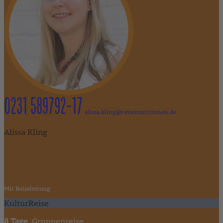
0231 589792-17
alissa.kling@reisenmitsinnen.de
Alissa Kling
"Unsere Reiseleiterin nimmt Neueinsteiger und Kenner mit auf
eine spannende Reise zwischen Altertum und Moderne.
Dazwischen bleibt Zeit, die Atmosphäre der Stadt zu spüren und
die römische Küche zu schmecken."
Mit Reiseleitung
KulturReise
8 Tage
, Gruppenreise