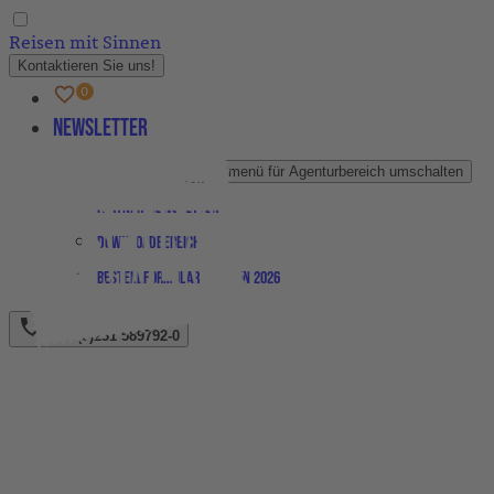
Reisen mit Sinnen
Kontaktieren Sie uns!
Newsletter
Agenturbereich
Untermenü für Agenturbereich umschalten
Partner-Newsletter
Downloadbereich
Bestellformular Magazin 2026
+49 (0)231 589792-0