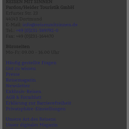
REISEN MIT SINNEN
Pardon/Heider Touristik GmbH
Erfurter Str. 23
44143 Dortmund
E-Mail:
info@reisenmitsinnen.de
Tel.:
+49 (0)231-589792-0
Fax: +49 (0)231-164470
Bürozeiten
Mo-Fr: 09.00 - 16.00 Uhr
Häufig gestellte Fragen
Gut zu wissen
Presse
Reisemagazin
Newsletter
Exklusiv-Reisen
AGB & Formblatt
Erklärung zur Barrierefreiheit
Privatsphäre-Einstellungen
Unsere Art des Reisens
Unser digitales Magazin