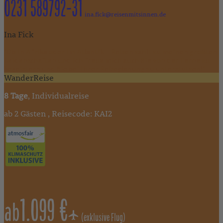
0231 589792-31
ina.fick@reisenmitsinnen.de
Ina Fick
"Ob in Afrika oder im Atlantik – Reisen zählt zu meinen größten
Leidenschaften und ich freue mich auch Sie von der Ferne zu
begeistern und Sie bei Ihrer Reiseplanung zu unterstützen!"
WanderReise
8 Tage
, Individualreise
ab 2 Gästen , Reisecode: KAI2
1.099 €
ab
(exklusive Flug)