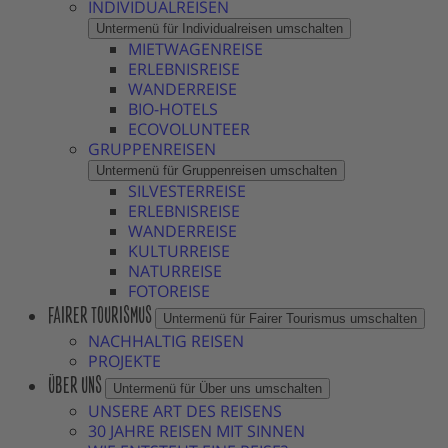
INDIVIDUALREISEN
Untermenü für Individualreisen umschalten
MIETWAGENREISE
ERLEBNISREISE
WANDERREISE
BIO-HOTELS
ECOVOLUNTEER
GRUPPENREISEN
Untermenü für Gruppenreisen umschalten
SILVESTERREISE
ERLEBNISREISE
WANDERREISE
KULTURREISE
NATURREISE
FOTOREISE
FAIRER TOURISMUS
Untermenü für Fairer Tourismus umschalten
NACHHALTIG REISEN
PROJEKTE
ÜBER UNS
Untermenü für Über uns umschalten
UNSERE ART DES REISENS
30 JAHRE REISEN MIT SINNEN