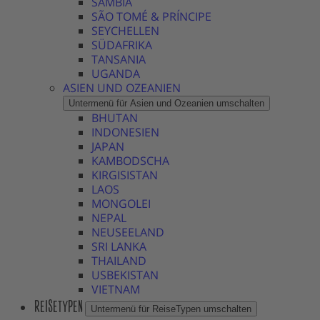
SAMBIA
SÃO TOMÉ & PRÍNCIPE
SEYCHELLEN
SÜDAFRIKA
TANSANIA
UGANDA
ASIEN UND OZEANIEN
Untermenü für Asien und Ozeanien umschalten
BHUTAN
INDONESIEN
JAPAN
KAMBODSCHA
KIRGISISTAN
LAOS
MONGOLEI
NEPAL
NEUSEELAND
SRI LANKA
THAILAND
USBEKISTAN
VIETNAM
REISETYPEN
Untermenü für ReiseTypen umschalten