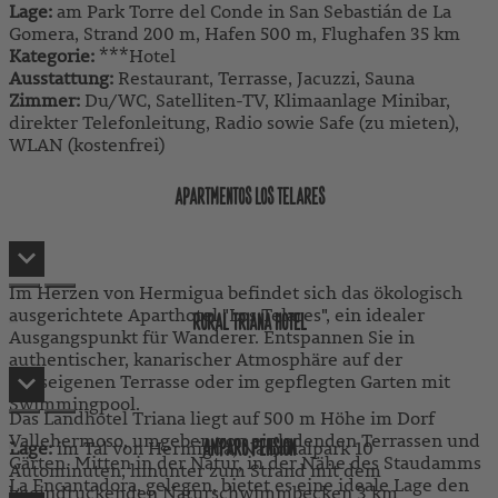
Lage:
am Park Torre del Conde in San Sebastián de La
Gomera, Strand 200 m, Hafen 500 m, Flughafen 35 km
Kategorie:
***Hotel
Ausstattung:
Restaurant, Terrasse, Jacuzzi, Sauna
Zimmer:
Du/WC, Satelliten-TV, Klimaanlage Minibar,
direkter Telefonleitung, Radio sowie Safe (zu mieten),
WLAN (kostenfrei)
APARTMENTOS LOS TELARES
Im Herzen von Hermigua befindet sich das ökologisch
ausgerichtete Aparthotel "Los Telares", ein idealer
RURAL TRIANA HOTEL
Ausgangspunkt für Wanderer. Entspannen Sie in
authentischer, kanarischer Atmosphäre auf der
hauseigenen Terrasse oder im gepflegten Garten mit
Swimmingpool.
Das Landhotel Triana liegt auf 500 m Höhe im Dorf
Vallehermoso, umgeben von einladenden Terrassen und
Lage:
im Tal von Hermigua, Nationalpark 10
AMPARO PENSION
Gärten. Mitten in der Natur, in der Nähe des Staudamms
Autominuten, hinunter zum Strand mit dem
La Encantadora, gelegen, bietet es eine ideale Lage den
beeindruckenden Naturschwimmbecken 3 km