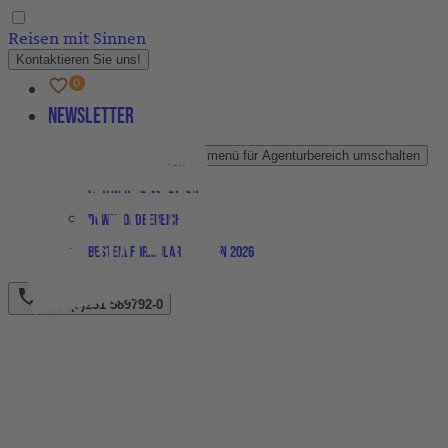
Reisen mit Sinnen
Kontaktieren Sie uns!
Newsletter
Agenturbereich
Untermenü für Agenturbereich umschalten
Partner-Newsletter
Downloadbereich
Bestellformular Magazin 2026
+49 (0)231 589792-0