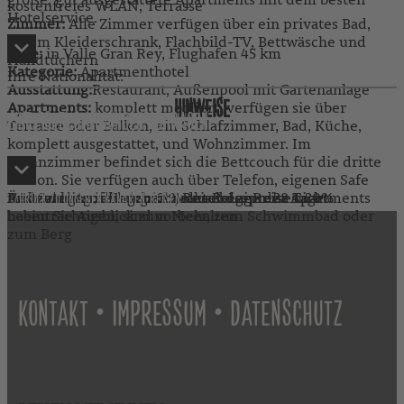
kostenfreies WLAN, Terrasse
Hotelservice.
Zimmer:
Alle Zimmer verfügen über ein privates Bad,
einem Kleiderschrank, Flachbild-TV, Bettwäsche und
Lage:
in Valle Gran Rey, Flughafen 45 km
Handtüchern
Kategorie:
Apartmenthotel
Ihre Nationalität:
Ausstattung:
Restaurant, Außenpool mit Gartenanlage
Apartments:
komplett möbliert, verfügen sie über
HINWEISE
EINREISEBESTIMMUNGEN ABFRAGEN
Terrasse oder Balkon, ein Schlafzimmer, Bad, Küche,
komplett ausgestattet, und Wohnzimmer. Im
Wohnzimmer befindet sich die Bettcouch für die dritte
Person. Sie verfügen auch über Telefon, eigenen Safe
und Satelitenfernsehen. Je nach Lage der Apartments
Änderungen, die den Charakter der Reise nicht
Höhe der Anzahlung in % des Reisepreises: 20%
Restzahlung in Tagen vor Reisebeginn: 28 Tage
ZURÜCK ZU UNSEREN KANAREN-REISEN
haben Sie Ausblick zum Meer, zum Schwimmbad oder
beeinträchtigen, sind vorbehalten
zum Berg
•
•
KONTAKT
IMPRESSUM
DATENSCHUTZ