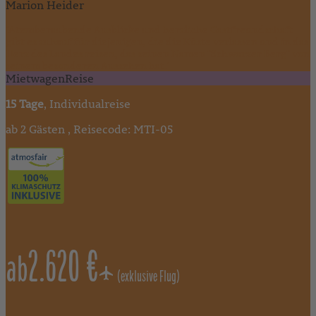
Marion Heider
"Atemberaubende Ausblicke und herzliche Gastfreundschaft
gibt es zuhauf für diejenigen, die die Küste verlassen und in das
Herz des Landes reisen, das seinen Namen "Schwarzer Berg" von
seinem besonderen Aussehen hat."
MietwagenReise
15 Tage
, Individualreise
ab 2 Gästen , Reisecode: MTI-05
2.620 €
ab
(exklusive Flug)