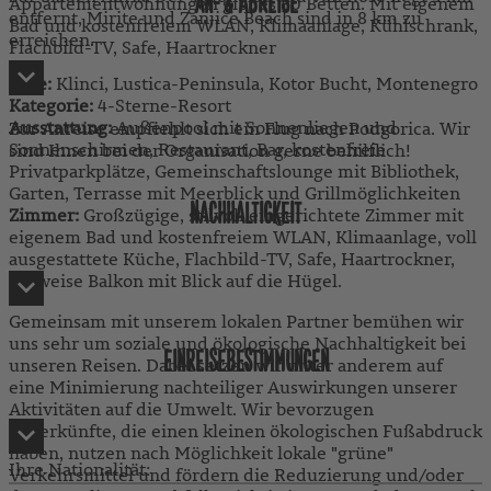
AN- & ABREISE
Appartementwohnungen gibt es 80 Betten. Mit eigenem
entfernt, Mirite und Zanjice Beach sind in 8 km zu
Bad und kostenfreiem WLAN, Klimaanlage, Kühlschrank,
erreichen.
Flachbild-TV, Safe, Haartrockner
Lage:
Klinci, Lustica-Peninsula, Kotor Bucht, Montenegro
Kategorie:
4-Sterne-Resort
Ausstattung:
Außenpool mit Sonnenliegen und
Zur Anreise empfiehlt sich ein Flug nach Podgorica. Wir
Sonnenschirmen, Restaurant, Bar, kostenfreie
sind Ihnen bei der Organisation gerne behilflich!
Privatparkplätze, Gemeinschaftslounge mit Bibliothek,
Garten, Terrasse mit Meerblick und Grillmöglichkeiten
NACHHALTIGKEIT
Zimmer:
Großzügige, stilvoll eingerichtete Zimmer mit
eigenem Bad und kostenfreiem WLAN, Klimaanlage, voll
ausgestattete Küche, Flachbild-TV, Safe, Haartrockner,
teilweise Balkon mit Blick auf die Hügel.
Gemeinsam mit unserem lokalen Partner bemühen wir
uns sehr um soziale und ökologische Nachhaltigkeit bei
EINREISEBESTIMMUNGEN
unseren Reisen. Dabei setzen wir unter anderem auf
eine Minimierung nachteiliger Auswirkungen unserer
Aktivitäten auf die Umwelt. Wir bevorzugen
Unterkünfte, die einen kleinen ökologischen Fußabdruck
haben, nutzen nach Möglichkeit lokale "grüne"
Ihre Nationalität:
Verkehrsmittel und fördern die Reduzierung und/oder