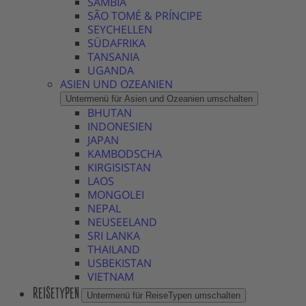
SAMBIA
SÃO TOMÉ & PRÍNCIPE
SEYCHELLEN
SÜDAFRIKA
TANSANIA
UGANDA
ASIEN UND OZEANIEN
Untermenü für Asien und Ozeanien umschalten
BHUTAN
INDONESIEN
JAPAN
KAMBODSCHA
KIRGISISTAN
LAOS
MONGOLEI
NEPAL
NEUSEELAND
SRI LANKA
THAILAND
USBEKISTAN
VIETNAM
REISETYPEN
Untermenü für ReiseTypen umschalten