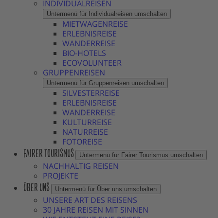
INDIVIDUALREISEN
Untermenü für Individualreisen umschalten
MIETWAGENREISE
ERLEBNISREISE
WANDERREISE
BIO-HOTELS
ECOVOLUNTEER
GRUPPENREISEN
Untermenü für Gruppenreisen umschalten
SILVESTERREISE
ERLEBNISREISE
WANDERREISE
KULTURREISE
NATURREISE
FOTOREISE
FAIRER TOURISMUS
Untermenü für Fairer Tourismus umschalten
NACHHALTIG REISEN
PROJEKTE
ÜBER UNS
Untermenü für Über uns umschalten
UNSERE ART DES REISENS
30 JAHRE REISEN MIT SINNEN