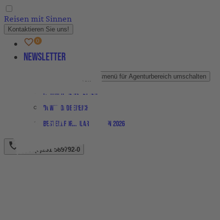
Reisen mit Sinnen
Kontaktieren Sie uns!
Newsletter
Agenturbereich
Untermenü für Agenturbereich umschalten
Partner-Newsletter
Downloadbereich
Bestellformular Magazin 2026
+49 (0)231 589792-0