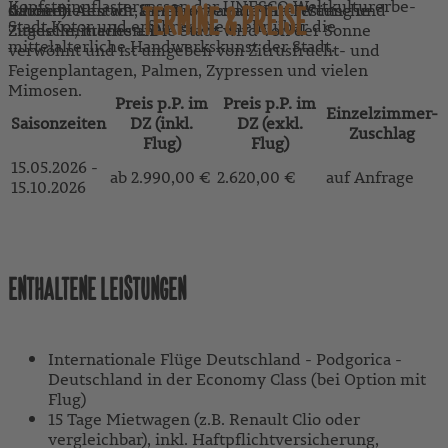
Kopfsteinpflastergassen der UNESCO Weltkulturerbe-
schönen Altstadt, der Promenade mit Festung und
dauern)
Gerne bieten wir Ihnen etwas auf Ihre Wünsche
TERMINE & PREISE
Stadt Kotor und erfahren Sie mehr über die
Zitadelle, machen. Die Stadt wird von der Sonne
Zugeschnittenes an.
mittelalterliche Handwerkskunst der Stadt.
verwöhnt und ist umgeben von Zitrusfrucht- und
Feigenplantagen, Palmen, Zypressen und vielen
Mimosen.
Preis p.P. im
Preis p.P. im
Einzelzimmer-
Saisonzeiten
DZ (inkl.
DZ (exkl.
Zuschlag
Flug)
Flug)
15.05.2026 -
ab 2.990,00 €
2.620,00 €
auf Anfrage
15.10.2026
REISE ZUM WUNSCHTERMIN ANFRAGEN
ENTHALTENE LEISTUNGEN
Internationale Flüge Deutschland - Podgorica -
Deutschland in der Economy Class (bei Option mit
Flug)
15 Tage Mietwagen (z.B. Renault Clio oder
vergleichbar), inkl. Haftpflichtversicherung,