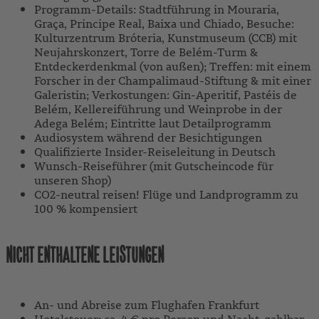
Programm-Details: Stadtführung in Mouraria,
Graça, Principe Real, Baixa und Chiado, Besuche:
Kulturzentrum Bróteria, Kunstmuseum (CCB) mit
Neujahrskonzert, Torre de Belém-Turm &
Entdeckerdenkmal (von außen); Treffen: mit einem
Forscher in der Champalimaud-Stiftung & mit einer
Galeristin; Verkostungen: Gin-Aperitif, Pastéis de
Belém, Kellereiführung und Weinprobe in der
Adega Belém; Eintritte laut Detailprogramm
Audiosystem während der Besichtigungen
Qualifizierte Insider-Reiseleitung in Deutsch
Wunsch-Reiseführer (mit Gutscheincode für
unseren Shop)
CO2-neutral reisen! Flüge und Landprogramm zu
100 % kompensiert
NICHT ENTHALTENE LEISTUNGEN
An- und Abreise zum Flughafen Frankfurt
Hotelsteuer: ca. 4 € pro Person und Nacht, zahlbar