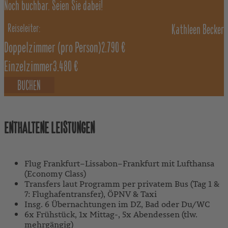
Noch buchbar. Seien Sie dabei!
Kathleen Becker
Doppelzimmer
(pro Person)
2.790 €
Einzelzimmer
3.480 €
BUCHEN
ENTHALTENE LEISTUNGEN
Flug Frankfurt–Lissabon–Frankfurt mit Lufthansa
(Economy Class)
Transfers laut Programm per privatem Bus (Tag 1 &
7: Flughafentransfer), ÖPNV & Taxi
Insg. 6 Übernachtungen im DZ, Bad oder Du/WC
6x Frühstück, 1x Mittag-, 5x Abendessen (tlw.
mehrgängig)