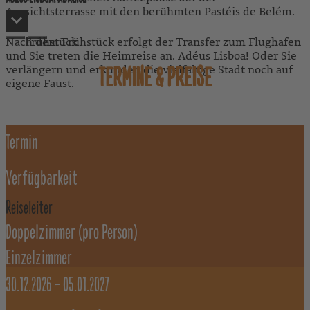
Aussichtsterrasse mit den berühmten Pastéis de Belém.
Nach dem Frühstück erfolgt der Transfer zum Flughafen
Frühstück
und Sie treten die Heimreise an. Adéus Lisboa! Oder Sie
verlängern und erkunden die vielfältige Stadt noch auf
TERMINE & PREISE
eigene Faust.
Termin
Verfügbarkeit
Reiseleiter
Doppelzimmer
(pro Person)
Einzelzimmer
30.12.2026 –
05.01.2027