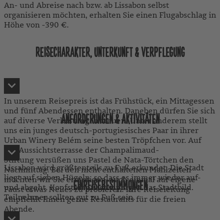
An- und Abreise nach bzw. ab Lissabon selbst
organisieren möchten, erhalten Sie einen Flugabschlag in
Höhe von -390 €.
REISECHARAKTER, UNTERKUNFT & VERPFLEGUNG
In unserem Reisepreis ist das Frühstück, ein Mittagessen
und fünf Abendessen enthalten. Daneben dürfen Sie sich
ANFORDERUNGEN & AKTIVITÄTEN
auf diverse Verkostungen freuen. Unter anderem stellt
uns ein junges deutsch-portugiesisches Paar in ihrer
Urban Winery Belém seine besten Tröpfchen vor. Auf
der Aussichtsterrasse der Champalimaud-
Stiftung versüßen uns Pastel de Nata-Törtchen den
Lissabon wird größtenteils zu Fuß erkundet. Die Stadt
Nachmittag. Bei den nicht enthaltenen Mahlzeiten
liegt auf sieben Hügeln, so dass es immer wieder auf-
möchten wir Sie ermutigen, auch einmal auf eigene
EINREISEBESTIMMUNGEN
und abgeht. Kopfsteinpflaster prägen das Stadtbild.
Faust etwas Neues zu probieren. Ihre Reiseleitung
Teilnehmer sollten gut zu Fuß sein.
empfiehlt Ihnen gerne Restaurants für die freien
Abende.