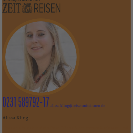
0231 589792-17
alissa.kling@reisenmitsinnen.de
Alissa Kling
"Freuen Sie sich auf ein Best-Of der Monumente & Museen und
Entdeckungen abseits der ausgetretenen Pfade.