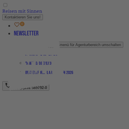
Reisen mit Sinnen
Kontaktieren Sie uns!
Newsletter
Agenturbereich
Untermenü für Agenturbereich umschalten
Partner-Newsletter
Downloadbereich
Bestellformular Magazin 2026
+49 (0)231 589792-0