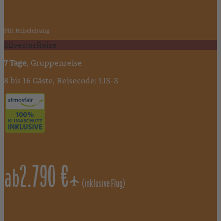
Gastronomische Überraschungen in spannenden Stadtvierteln
und Begegnungen mit den Locals runden unsere Tour ab."
Mit Reiseleitung
SilvesterReise
7 Tage
, Gruppenreise
8 bis 16 Gäste, Reisecode: LIS-S
2.790 €
ab
(inklusive Flug)