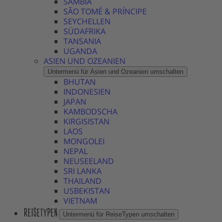
SAMBIA
SÃO TOMÉ & PRÍNCIPE
SEYCHELLEN
SÜDAFRIKA
TANSANIA
UGANDA
ASIEN UND OZEANIEN
Untermenü für Asien und Ozeanien umschalten
BHUTAN
INDONESIEN
JAPAN
KAMBODSCHA
KIRGISISTAN
LAOS
MONGOLEI
NEPAL
NEUSEELAND
SRI LANKA
THAILAND
USBEKISTAN
VIETNAM
REISETYPEN
Untermenü für ReiseTypen umschalten