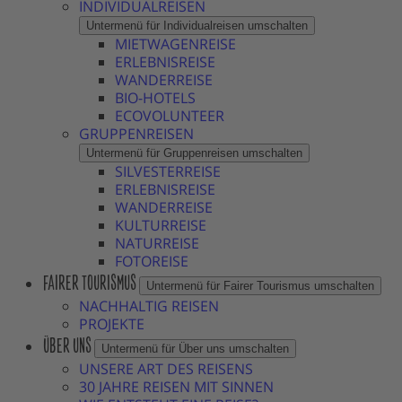
INDIVIDUALREISEN
Untermenü für Individualreisen umschalten
MIETWAGENREISE
ERLEBNISREISE
WANDERREISE
BIO-HOTELS
ECOVOLUNTEER
GRUPPENREISEN
Untermenü für Gruppenreisen umschalten
SILVESTERREISE
ERLEBNISREISE
WANDERREISE
KULTURREISE
NATURREISE
FOTOREISE
FAIRER TOURISMUS
Untermenü für Fairer Tourismus umschalten
NACHHALTIG REISEN
PROJEKTE
ÜBER UNS
Untermenü für Über uns umschalten
UNSERE ART DES REISENS
30 JAHRE REISEN MIT SINNEN