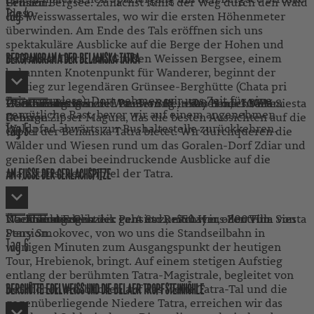
Grünen Bergsee. Zunächst führt der Weg durch den Wald
Pension.
Pleso.
Tag
4
des Weisswassertales, wo wir die ersten Höhenmeter
überwinden. Am Ende des Tals eröffnen sich uns
spektakuläre Ausblicke auf die Berge der Hohen und
Belianska Tatra. Am Großen Weissen Bergsee, einem
BERGPANORAMA DER BELIANSKA TATRA
bekannten Knotenpunkt für Wanderer, beginnt der
Abstieg zur legendären Grünsee-Berghütte (Chata pri
Zelenom plese). Dort nehmen wir uns Zeit für eine
Heute führt uns die Wanderung in das benachbarte
Wanderung: Gehzeit: ca. 3-4 Std., +500 Hm, -300 Hm
Übernachtung in der Pension Reitmayer oder Villa Siesta
Frühstück
Abendessen
gemütliche Rast, bevor wir auf einem angenehmen
Gebirge Zipser Magura, das die besten Aussichten auf die
Pension.
Waldpfad abwärts zur Bushaltestelle zurückkehren.
Tag
5
Gipfel der Belianska Tatra bietet. Wir durchqueren die
Wälder und Wiesen rund um das Goralen-Dorf Zdiar und
genießen dabei beeindruckende Ausblicke auf die
majestätischen Gipfel der Tatra.
AM FUSSE DER GERLACHSPITZE
Nach dem Frühstück geht es zunächst ins Zentrum von
Wanderung: Gehzeit: ca. 4 Std., +550 Hm, -800 Hm
Übernachtung in der Pension Reitmayer oder Villa Siesta
Frühstück
Abendessen
Stary Smokovec, von wo uns die Standseilbahn in
Pension.
Tag
6
wenigen Minuten zum Ausgangspunkt der heutigen
Tour, Hrebienok, bringt. Auf einem stetigen Aufstieg
entlang der berühmten Tatra-Magistrale, begleitet von
herrlichen Ausblicken auf das weite Tatra-Tal und die
BERGHÜTTE EDELWEISS UND DIE BELAER TROPFSTEINHÖHLE
gegenüberliegende Niedere Tatra, erreichen wir das