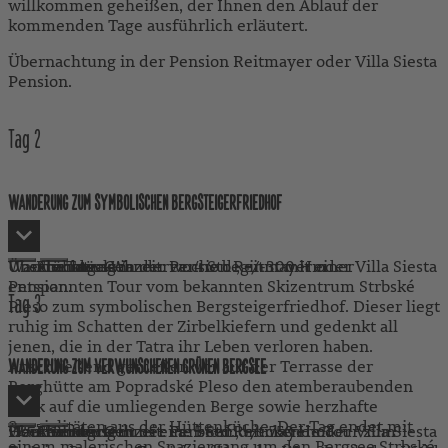
willkommen geheißen, der Ihnen den Ablauf der
kommenden Tage ausführlich erläutert.
Übernachtung in der Pension Reitmayer oder Villa Siesta
Pension.
Tag
2
WANDERUNG ZUM SYMBOLISCHEN BERGSTEIGERFRIEDHOF
Unsere Tatra-Wanderwoche beginnt mit einer
Wanderung: Gehzeit: ca. 4 Std., +/-300 Hm
Übernachtung in der Pension Reitmayer oder Villa Siesta
Frühstück
Abendessen
entspannten Tour vom bekannten Skizentrum Strbské
Pension.
Tag
3
Pleso zum symbolischen Bergsteigerfriedhof. Dieser liegt
ruhig im Schatten der Zirbelkiefern und gedenkt all
jenen, die in der Tatra ihr Leben verloren haben.
Anschließend genießen wir auf der Terrasse der
WANDERUNG ZUM VERWUNSCHENEN GRÜNEN BERGSEE
Berghütte am Popradské Pleso den atemberaubenden
Blick auf die umliegenden Berge sowie herzhafte
Spezialitäten aus der Hüttenküche. Der Tag endet mit
Heute erwartet uns eine beeindruckende Tour zum
Wanderung: Gehzeit: ca. 5 Std., +/- 750 Hm
Übernachtung in der Pension Reitmayer oder Villa Siesta
Frühstück
Abendessen
einem malerischen Spaziergang um den Bergsee Strbské