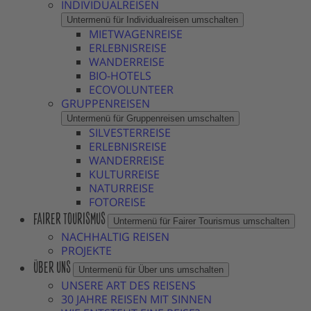
INDIVIDUALREISEN
Untermenü für Individualreisen umschalten
MIETWAGENREISE
ERLEBNISREISE
WANDERREISE
BIO-HOTELS
ECOVOLUNTEER
GRUPPENREISEN
Untermenü für Gruppenreisen umschalten
SILVESTERREISE
ERLEBNISREISE
WANDERREISE
KULTURREISE
NATURREISE
FOTOREISE
FAIRER TOURISMUS
Untermenü für Fairer Tourismus umschalten
NACHHALTIG REISEN
PROJEKTE
ÜBER UNS
Untermenü für Über uns umschalten
UNSERE ART DES REISENS
30 JAHRE REISEN MIT SINNEN