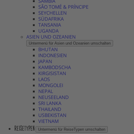
SAMBIA
SÃO TOMÉ & PRÍNCIPE
SEYCHELLEN
SÜDAFRIKA
TANSANIA
UGANDA
ASIEN UND OZEANIEN
Untermenü für Asien und Ozeanien umschalten
BHUTAN
INDONESIEN
JAPAN
KAMBODSCHA
KIRGISISTAN
LAOS
MONGOLEI
NEPAL
NEUSEELAND
SRI LANKA
THAILAND
USBEKISTAN
VIETNAM
REISETYPEN
Untermenü für ReiseTypen umschalten