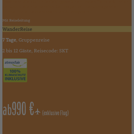
"Während Sie aktiv die Gebirgswelt der Hohen Tatra erkunden,
verwöhnt Sie die Pension Reitmayer mit hervorragender
Küche und einem entspannten Atmosphäre."
Mit Reiseleitung
WanderReise
7 Tage
, Gruppenreise
2 bis 12 Gäste, Reisecode: SKT
990 €
ab
(exklusive Flug)