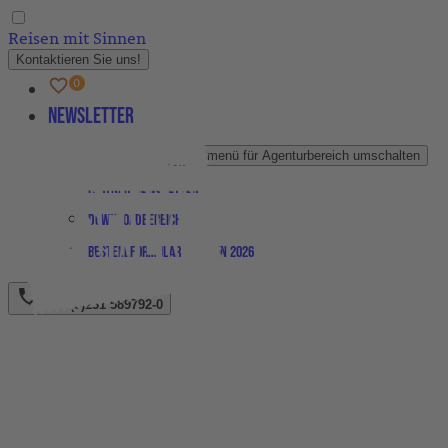
Reisen mit Sinnen
Kontaktieren Sie uns!
Newsletter
Agenturbereich
Untermenü für Agenturbereich umschalten
Partner-Newsletter
Downloadbereich
Bestellformular Magazin 2026
+49 (0)231 589792-0