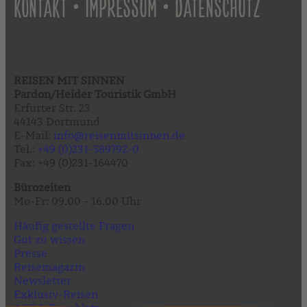
•
•
KONTAKT
IMPRESSUM
DATENSCHUTZ
REISEN MIT SINNEN
Pardon/Heider Touristik GmbH
Erfurter Str. 23
44143 Dortmund
E-Mail:
info@reisenmitsinnen.de
Tel.:
+49 (0)231-589792-0
Fax: +49 (0)231-164470
Bürozeiten
Mo-Fr: 09.00 - 16.00 Uhr
Häufig gestellte Fragen
Gut zu wissen
Presse
Reisemagazin
Newsletter
Exklusiv-Reisen