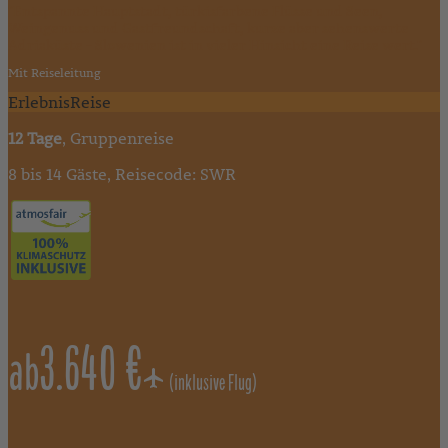
"Entspannte Hauptstadt, türkisfarbene Flüsse und Seen,
Weingenuss und Gastfreundschaft, kurze aber sehenswerte
Adriaküste - Slowenien ist in vieler Hinsicht eine Reise wert."
Mit Reiseleitung
ErlebnisReise
12 Tage
, Gruppenreise
8 bis 14 Gäste, Reisecode: SWR
3.640 €
ab
(inklusive Flug)