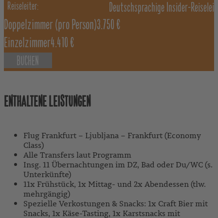
Deutschsprachige Insider-Reiselei
Doppelzimmer
(pro Person)
3.750 €
Einzelzimmer
4.410 €
BUCHEN
ENTHALTENE LEISTUNGEN
Flug Frankfurt – Ljubljana – Frankfurt (Economy
Class)
Alle Transfers laut Programm
Insg. 11 Übernachtungen im DZ, Bad oder Du/WC (s.
Unterkünfte)
11x Frühstück, 1x Mittag- und 2x Abendessen (tlw.
mehrgängig)
Spezielle Verkostungen & Snacks: 1x Craft Bier mit
Snacks, 1x Käse-Tasting, 1x Karstsnacks mit