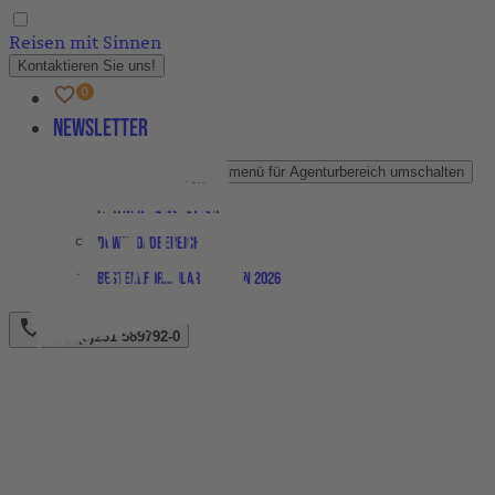
Reisen mit Sinnen
Kontaktieren Sie uns!
Newsletter
Agenturbereich
Untermenü für Agenturbereich umschalten
Partner-Newsletter
Downloadbereich
Bestellformular Magazin 2026
+49 (0)231 589792-0