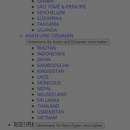
SAMBIA
SÃO TOMÉ & PRÍNCIPE
SEYCHELLEN
SÜDAFRIKA
TANSANIA
UGANDA
ASIEN UND OZEANIEN
Untermenü für Asien und Ozeanien umschalten
BHUTAN
INDONESIEN
JAPAN
KAMBODSCHA
KIRGISISTAN
LAOS
MONGOLEI
NEPAL
NEUSEELAND
SRI LANKA
THAILAND
USBEKISTAN
VIETNAM
REISETYPEN
Untermenü für ReiseTypen umschalten