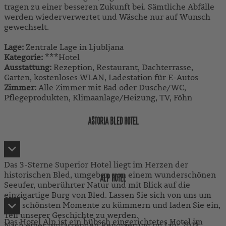
tragen zu einer besseren Zukunft bei. Sämtliche Abfälle
werden wiederverwertet und Wäsche nur auf Wunsch
gewechselt.
Lage:
Zentrale Lage in Ljubljana
Kategorie:
***Hotel
Ausstattung:
Rezeption, Restaurant, Dachterrasse,
Garten, kostenloses WLAN, Ladestation für E-Autos
Zimmer:
Alle Zimmer mit Bad oder Dusche/WC,
Pflegeprodukten, Klimaanlage/Heizung, TV, Föhn
ASTORIA BLED HOTEL
Das 3-Sterne Superior Hotel liegt im Herzen der
historischen Bled, umgeben von einem wunderschönen
ALP HOTEL
Seeufer, unberührter Natur und mit Blick auf die
einzigartige Burg von Bled. Lassen Sie sich von uns um
Ihre schönsten Momente zu kümmern und laden Sie ein,
Teil unserer Geschichte zu werden.
Das Hotel Alp ist ein hübsch eingerichtetes Hotel im
Nach einer umfassenden Renovierung im Jahr 2013