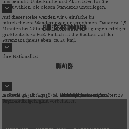
uns bemüht, Unterkünfte und Aktivitäten für Sie
auszuwählen, die diesen Standards unterliegen.
Auf dieser Reise werden wir 6 einfache bis
mittelschwere Wanderungen unternehmen. Dauer ca. 1,5
EINREISEBESTIMMUNGEN
Minuten bis 4 Stunden. Die Stadtbesichtigungen erfolgen
größtenteils zu Fuß. Einfach ist die Radtour auf der
Parenzana (meist eben, ca. 20 km).
Ihre Nationalität:
HINWEISE
EINREISEBESTIMMUNGEN ABFRAGEN
Änderungen, die den Charakter der Reise nicht
Höhe der Anzahlung in % des Reisepreises: 20%
Restzahlung in Tagen vor Reisebeginn: 28 Tage
Letzte Rücktrittsmöglichkeit durch den Veranstalter: 28
ZURÜCK ZU UNSEREN SLOWENIEN-REISEN
beeinträchtigen, sind vorbehalten
Tage vor Reisebeginn