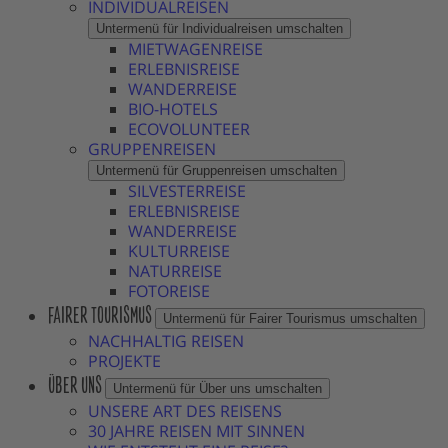
INDIVIDUALREISEN
Untermenü für Individualreisen umschalten
MIETWAGENREISE
ERLEBNISREISE
WANDERREISE
BIO-HOTELS
ECOVOLUNTEER
GRUPPENREISEN
Untermenü für Gruppenreisen umschalten
SILVESTERREISE
ERLEBNISREISE
WANDERREISE
KULTURREISE
NATURREISE
FOTOREISE
FAIRER TOURISMUS
Untermenü für Fairer Tourismus umschalten
NACHHALTIG REISEN
PROJEKTE
ÜBER UNS
Untermenü für Über uns umschalten
UNSERE ART DES REISENS
30 JAHRE REISEN MIT SINNEN