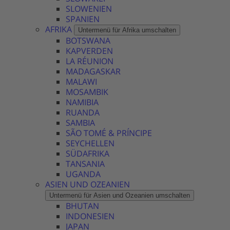
SLOWENIEN
SPANIEN
AFRIKA
Untermenü für Afrika umschalten
BOTSWANA
KAPVERDEN
LA RÉUNION
MADAGASKAR
MALAWI
MOSAMBIK
NAMIBIA
RUANDA
SAMBIA
SÃO TOMÉ & PRÍNCIPE
SEYCHELLEN
SÜDAFRIKA
TANSANIA
UGANDA
ASIEN UND OZEANIEN
Untermenü für Asien und Ozeanien umschalten
BHUTAN
INDONESIEN
JAPAN