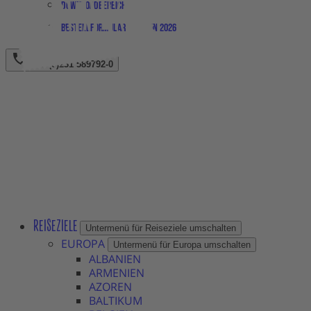
Downloadbereich
Bestellformular Magazin 2026
+49 (0)231 589792-0
REISEZIELE
Untermenü für Reiseziele umschalten
EUROPA
Untermenü für Europa umschalten
ALBANIEN
ARMENIEN
AZOREN
BALTIKUM