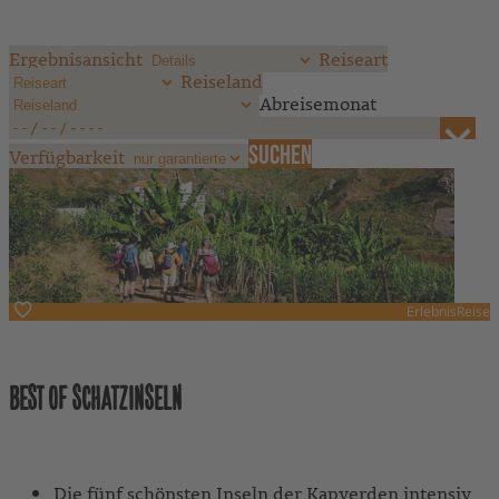
Ergebnisansicht
Reiseart
Reiseland
Abreisemonat
Verfügbarkeit
ErlebnisReise
Kapverden
BEST OF SCHATZINSELN
Mit Reiseleitung
Die fünf schönsten Inseln der Kapverden intensiv