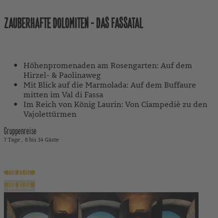
ZAUBERHAFTE DOLOMITEN - DAS FASSATAL
Mit Reiseleitung
Höhenpromenaden am Rosengarten: Auf dem
Hirzel- & Paolinaweg
Mit Blick auf die Marmolada: Auf dem Buffaure
mitten im Val di Fassa
Im Reich von König Laurin: Von Ciampediè zu den
Vajolettürmen
Gruppenreise
7 Tage
8 bis 14 Gäste
1.280 €
ab
exkl. Flug
ZUR REISE
ZUR REISE