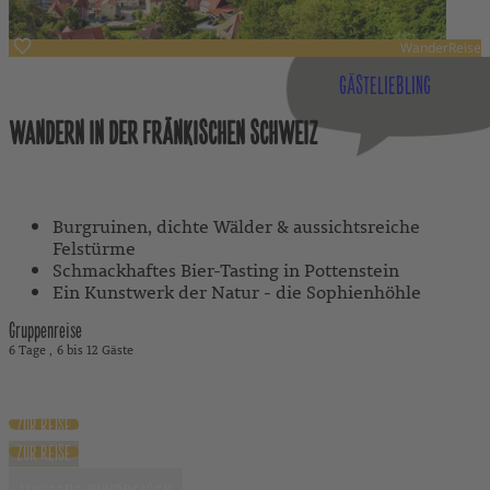
WanderReise
Deutschland
GÄSTELIEBLING
WANDERN IN DER FRÄNKISCHEN SCHWEIZ
Mit Reiseleitung
Burgruinen, dichte Wälder & aussichtsreiche
Felstürme
Schmackhaftes Bier-Tasting in Pottenstein
Ein Kunstwerk der Natur - die Sophienhöhle
Gruppenreise
6 Tage
6 bis 12 Gäste
1.090 €
ab
ZUR REISE
ZUR REISE