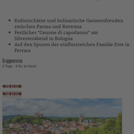
Mit Reiseleitung
Kulturschätze und kulinarische Gaumenfreuden
zwischen Parma und Ravenna
Festliches "Cenone di capodanno“ am
Silvesterabend in Bologna
Auf den Spuren der einflussreichen Familie Este in
Ferrara
Gruppenreise
6 Tage
8 bis 16 Gäste
2.890 €
ab
inkl. Flug
ZUR REISE
ZUR REISE