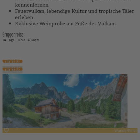
kennenlernen
Feuervulkan, lebendige Kultur und tropische Täler
erleben
Exklusive Weinprobe am Fuße des Vulkans
Gruppenreise
14 Tage
8 bis 14 Gäste
4.090 €
ab
inkl. Flug
ZUR REISE
ZUR REISE
WanderReise
Italien