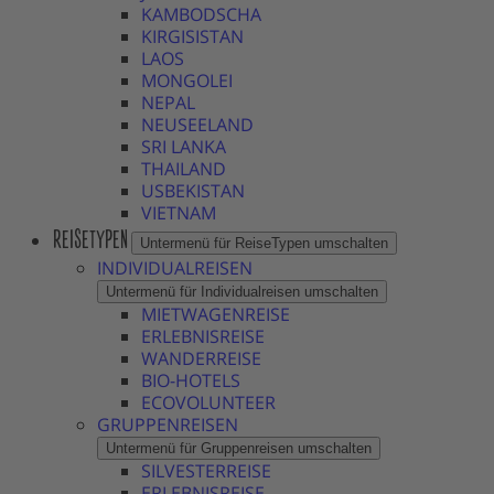
KAMBODSCHA
KIRGISISTAN
LAOS
MONGOLEI
NEPAL
NEUSEELAND
SRI LANKA
THAILAND
USBEKISTAN
VIETNAM
REISETYPEN
Untermenü für ReiseTypen umschalten
INDIVIDUALREISEN
Untermenü für Individualreisen umschalten
MIETWAGENREISE
ERLEBNISREISE
WANDERREISE
BIO-HOTELS
ECOVOLUNTEER
GRUPPENREISEN
Untermenü für Gruppenreisen umschalten
SILVESTERREISE
ERLEBNISREISE