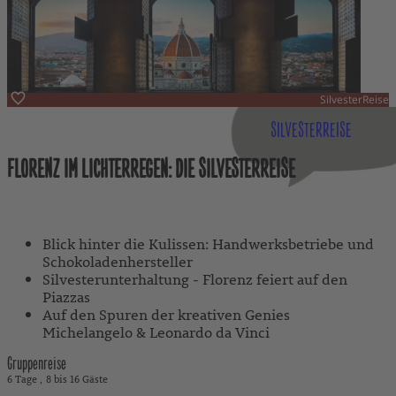
SilvesterReise
Italien
SILVESTERREISE
FLORENZ IM LICHTERREGEN: DIE SILVESTERREISE
Mit Reiseleitung
Blick hinter die Kulissen: Handwerksbetriebe und
Schokoladenhersteller
Silvesterunterhaltung - Florenz feiert auf den
Piazzas
Auf den Spuren der kreativen Genies
Michelangelo & Leonardo da Vinci
Gruppenreise
6 Tage
8 bis 16 Gäste