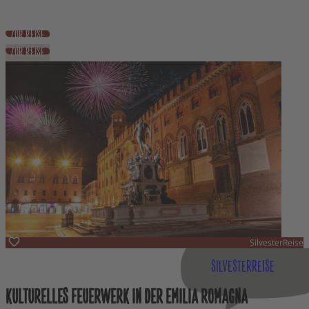
2.890 €
ab
inkl. Flug
ZUR REISE
ZUR REISE
SilvesterReise
Italien
SILVESTERREISE
KULTURELLES FEUERWERK IN DER EMILIA ROMAGNA