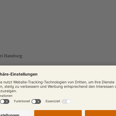
bei Hamburg
ehrerin und Coach, immer Naturliebhaberin, vor allem begei
lt und im Kopf gehören zu mir wie mein Name: Es gibt so vi
 geworden. Die beeindruckende Natur, die Schönheit der 
enthalten immer wieder in einen besonderen Bann gezogen.
eit vor Ort.
ie in der Nähe von Hamburg.