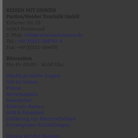
REISEN MIT SINNEN
Pardon/Heider Touristik GmbH
Erfurter Str. 23
44143 Dortmund
E-Mail:
info@reisenmitsinnen.de
Tel.:
+49 (0)231-589792-0
Fax: +49 (0)231-164470
Bürozeiten
Mo-Fr: 09.00 - 16.00 Uhr
Häufig gestellte Fragen
Gut zu wissen
Presse
Reisemagazin
Newsletter
Exklusiv-Reisen
AGB & Formblatt
Erklärung zur Barrierefreiheit
Privatsphäre-Einstellungen
Unsere Art des Reisens