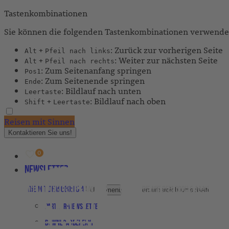
Tastenkombinationen
Sie können die folgenden Tastenkombinationen verwenden
+
: Zurück zur vorherigen Seite
Alt
Pfeil nach links
+
: Weiter zur nächsten Seite
Alt
Pfeil nach rechts
: Zum Seitenanfang springen
Pos1
: Zum Seitenende springen
Ende
: Bildlauf nach unten
Leertaste
+
: Bildlauf nach oben
Shift
Leertaste
Reisen mit Sinnen
Kontaktieren Sie uns!
Newsletter
Agenturbereich
Untermenü für Agenturbereich umschalten
Partner-Newsletter
Downloadbereich