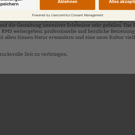
 das Gesamtkonzept von Anfang an - bei meinen eigenen Re
nd die Gestaltung intensiver Erlebnisse sehr gefallen. Das 
bei RMS weitergeben: professionelle und herzliche Betreuu
allen Sinnen Natur erwandern und eine neue Kultur vielfäl
rucksvolle Zeit zu verbringen.