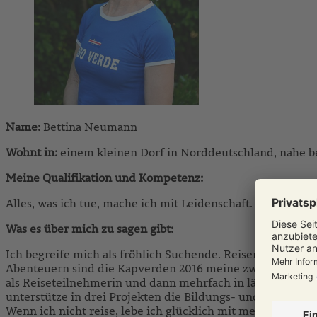
Partner-Newsletter
Downloadbereich
Bestellformular Magazin 2026
Name:
Bettina Neumann
Wohnt in:
einem kleinen Dorf in Norddeutschland, nahe 
Meine Qualifikation und Kompetenz:
Alles, was ich tue, mache ich mit Leidenschaft. Ehemals L
Was es über mich zu sagen gibt:
Ich begreife mich als fröhlich Suchende. Reisen in der We
Abenteuern sind die Kapverden 2016 meine zweite Heimat
als Reiseteilnehmerin und dann mehrfach in längeren Auf
unterstütze in drei Projekten die Bildungs- und Frauenarb
Wenn ich nicht reise, lebe ich glücklich mit meiner Famil