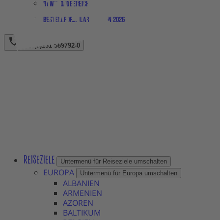
Downloadbereich
Bestellformular Magazin 2026
+49 (0)231 589792-0
REISEZIELE
Untermenü für Reiseziele umschalten
EUROPA
Untermenü für Europa umschalten
ALBANIEN
ARMENIEN
AZOREN
BALTIKUM