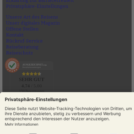
Privatsphäre-Einstellungen
Unsere Art des Reisens
Unser digitales Magazin
Offene Stellen
Kontakt
Rückruf-Service
Reiseberatung
Reiseschutz
AUSGEZEICHNET
.org
Kundenbewertungen
SEHR GUT
4.74
/ 5.00
159 Bewertungen
Hinweis zu den Bewertungen
KONTAKT