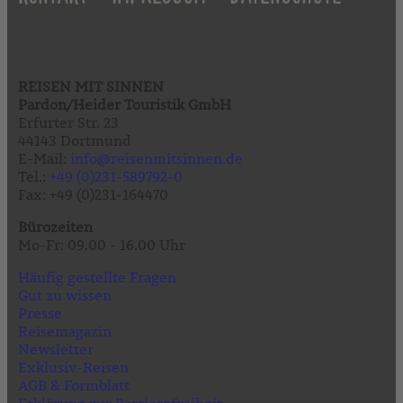
REISEN MIT SINNEN
Pardon/Heider Touristik GmbH
Erfurter Str. 23
44143 Dortmund
E-Mail:
info@reisenmitsinnen.de
Tel.:
+49 (0)231-589792-0
Fax: +49 (0)231-164470
Bürozeiten
Mo-Fr: 09.00 - 16.00 Uhr
Häufig gestellte Fragen
Gut zu wissen
Presse
Reisemagazin
Newsletter
Exklusiv-Reisen
AGB & Formblatt
Erklärung zur Barrierefreiheit