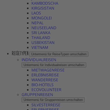
KAMBODSCHA
KIRGISISTAN
LAOS
MONGOLEI
NEPAL
NEUSEELAND
SRI LANKA
THAILAND
USBEKISTAN
VIETNAM
REISETYPEN
Untermenü für ReiseTypen umschalten
INDIVIDUALREISEN
Untermenü für Individualreisen umschalten
MIETWAGENREISE
ERLEBNISREISE
WANDERREISE
BIO-HOTELS
ECOVOLUNTEER
GRUPPENREISEN
Untermenü für Gruppenreisen umschalten
SILVESTERREISE
ERLEBNISREISE