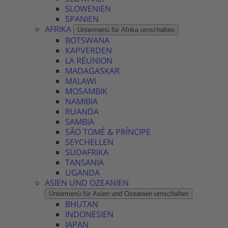
SLOWENIEN
SPANIEN
AFRIKA
Untermenü für Afrika umschalten
BOTSWANA
KAPVERDEN
LA RÉUNION
MADAGASKAR
MALAWI
MOSAMBIK
NAMIBIA
RUANDA
SAMBIA
SÃO TOMÉ & PRÍNCIPE
SEYCHELLEN
SÜDAFRIKA
TANSANIA
UGANDA
ASIEN UND OZEANIEN
Untermenü für Asien und Ozeanien umschalten
BHUTAN
INDONESIEN
JAPAN