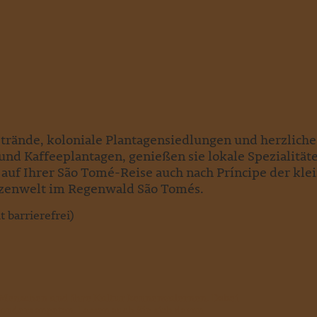
Strände, koloniale Plantagensiedlungen und herzlich
nd Kaffeeplantagen, genießen sie lokale Spezialitäte
h auf Ihrer São Tomé-Reise auch nach Príncipe der kl
anzenwelt im Regenwald São Tomés.
 barrierefrei)
 Menschen und ihre Kultur kennenzulernen. Dabei
onders angetan. Lassen auch Sie sich davon