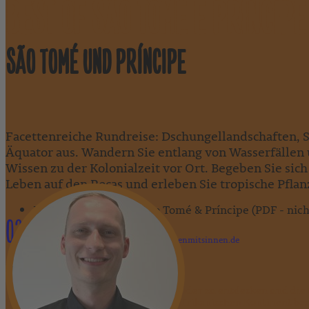
BEST OF SÃO TOMÉ E PRÍNCIPE
SÃO TOMÉ UND PRÍNCIPE
Facettenreiche Rundreise: Dschungellandschaften, 
Äquator aus. Wandern Sie entlang von Wasserfällen u
Wissen zu der Kolonialzeit vor Ort. Begeben Sie sic
Leben auf den Roças und erleben Sie tropische Pfl
Länderinformation - São Tomé & Príncipe (PDF - nicht
0231 589792-59
lukas.rast@reisenmitsinnen.de
Lukas Rast
"Reisen bedeutet für mich, fremde Länder zu entdecken und die
haben es mir die Inseln rund um den afrikanischen Kontinent bes