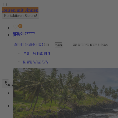
Reisen mit Sinnen
Kontaktieren Sie uns!
Newsletter
Agenturbereich
Untermenü für Agenturbereich umschalten
Partner-Newsletter
Downloadbereich
Bestellformular Magazin 2026
+49 (0)231 589792-0
REISEZIELE
Untermenü für Reiseziele umschalten
REISETYPEN
Untermenü für ReiseTypen umschalten
FAIRER TOURISMUS