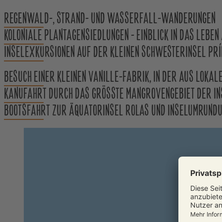
REGENWALD-, STRAND- UND WASSERFALL-WANDERUNGEN
KOLONIALE PLANTAGENSIEDLUNGEN - EINBLICK IN DAS LEBEN
INSELEXKURSIONEN AUF DER KLEINEN SCHWESTERINSEL PRÍ
BESUCH EINER KLEINEN VANILLE-FABRIK, IN DER AUS LOKA
KANUFAHRT DURCH DAS GRÖSSTE MANGROVENGEBIET DER INS
BOOTSFAHRT ZUR ÄQUATORINSEL ROLAS UND INSELUMRUND