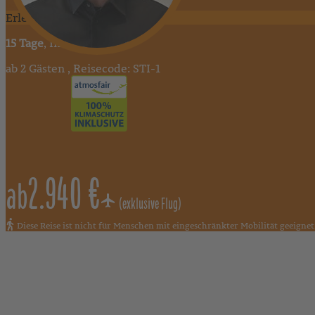
begeistern!"
ErlebnisReise
15 Tage
, Individualreise
ab 2 Gästen , Reisecode: STI-1
2.940 €
ab
(exklusive Flug)
Diese Reise ist nicht für Menschen mit eingeschränkter Mobilität geeignet