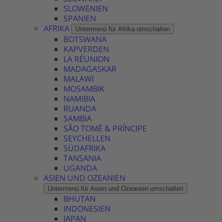
SLOWENIEN
SPANIEN
AFRIKA
Untermenü für Afrika umschalten
BOTSWANA
KAPVERDEN
LA RÉUNION
MADAGASKAR
MALAWI
MOSAMBIK
NAMIBIA
RUANDA
SAMBIA
SÃO TOMÉ & PRÍNCIPE
SEYCHELLEN
SÜDAFRIKA
TANSANIA
UGANDA
ASIEN UND OZEANIEN
Untermenü für Asien und Ozeanien umschalten
BHUTAN
INDONESIEN
JAPAN