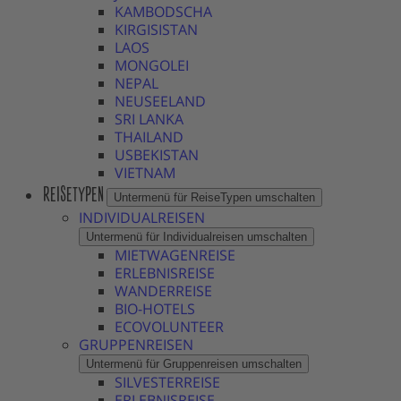
KAMBODSCHA
KIRGISISTAN
LAOS
MONGOLEI
NEPAL
NEUSEELAND
SRI LANKA
THAILAND
USBEKISTAN
VIETNAM
REISETYPEN
Untermenü für ReiseTypen umschalten
INDIVIDUALREISEN
Untermenü für Individualreisen umschalten
MIETWAGENREISE
ERLEBNISREISE
WANDERREISE
BIO-HOTELS
ECOVOLUNTEER
GRUPPENREISEN
Untermenü für Gruppenreisen umschalten
SILVESTERREISE
ERLEBNISREISE