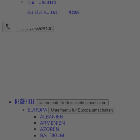
Downloadbereich
Bestellformular Magazin 2026
+49 (0)231 589792-0
REISEZIELE
Untermenü für Reiseziele umschalten
EUROPA
Untermenü für Europa umschalten
ALBANIEN
ARMENIEN
AZOREN
BALTIKUM