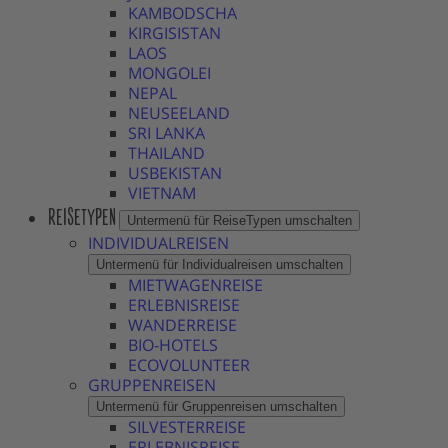
KAMBODSCHA
KIRGISISTAN
LAOS
MONGOLEI
NEPAL
NEUSEELAND
SRI LANKA
THAILAND
USBEKISTAN
VIETNAM
REISETYPEN
Untermenü für ReiseTypen umschalten
INDIVIDUALREISEN
Untermenü für Individualreisen umschalten
MIETWAGENREISE
ERLEBNISREISE
WANDERREISE
BIO-HOTELS
ECOVOLUNTEER
GRUPPENREISEN
Untermenü für Gruppenreisen umschalten
SILVESTERREISE
ERLEBNISREISE