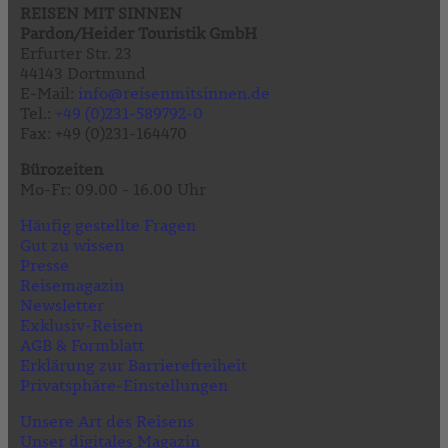
REISEN MIT SINNEN
Pardon/Heider Touristik GmbH
Erfurter Str. 23
44143 Dortmund
E-Mail:
info@reisenmitsinnen.de
Tel.:
+49 (0)231-589792-0
Fax: +49 (0)231-164470
Bürozeiten
Mo-Fr: 09.00 - 16.00 Uhr
Häufig gestellte Fragen
Gut zu wissen
Presse
Reisemagazin
Newsletter
Exklusiv-Reisen
AGB & Formblatt
Erklärung zur Barrierefreiheit
Privatsphäre-Einstellungen
Unsere Art des Reisens
Unser digitales Magazin