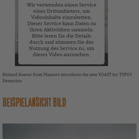
Wir verwenden einen Service
eines Drittanbieters, um
Videoinhalte einzubetten.
Dieser Service kann Daten zu
Ihren Aktivitäten sammeln.
Bitte lesen Sie die Details
durch und stimmen Sie der
Nutzung des Service zu, um
dieses Video anzusehen.
Mehr Informationen
Richard Haeser from Maxserv introduces the new YOAST for TYPO3
Extension
Akzeptieren
powered by
Usercentrics Consent
BEISPIELANSICHT BILD
Management Platform