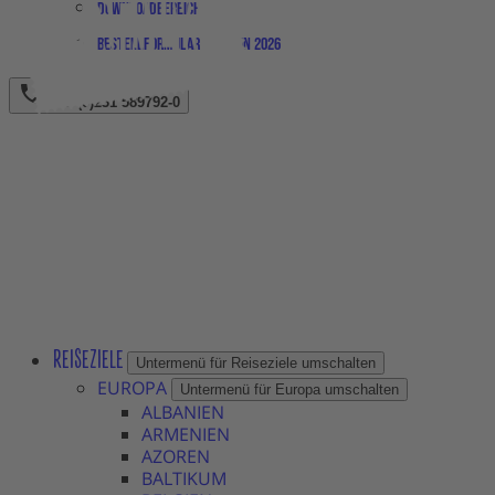
Downloadbereich
Bestellformular Magazin 2026
+49 (0)231 589792-0
REISEZIELE
Untermenü für Reiseziele umschalten
EUROPA
Untermenü für Europa umschalten
ALBANIEN
ARMENIEN
AZOREN
BALTIKUM