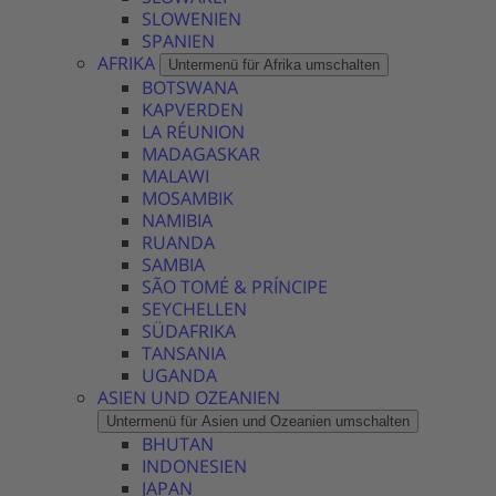
SLOWENIEN
SPANIEN
AFRIKA
Untermenü für Afrika umschalten
BOTSWANA
KAPVERDEN
LA RÉUNION
MADAGASKAR
MALAWI
MOSAMBIK
NAMIBIA
RUANDA
SAMBIA
SÃO TOMÉ & PRÍNCIPE
SEYCHELLEN
SÜDAFRIKA
TANSANIA
UGANDA
ASIEN UND OZEANIEN
Untermenü für Asien und Ozeanien umschalten
BHUTAN
INDONESIEN
JAPAN