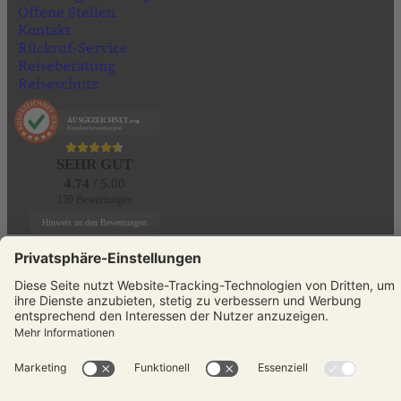
Offene Stellen
Kontakt
Rückruf-Service
Reiseberatung
Reiseschutz
AUSGEZEICHNET
.org
Kundenbewertungen
SEHR GUT
4.74
/ 5.00
159 Bewertungen
Hinweis zu den Bewertungen
KONTAKT
Telefon:
+49 (0)231 589792-0
E-Mail:
info@reisenmitsinnen.de
Auswahl schließen