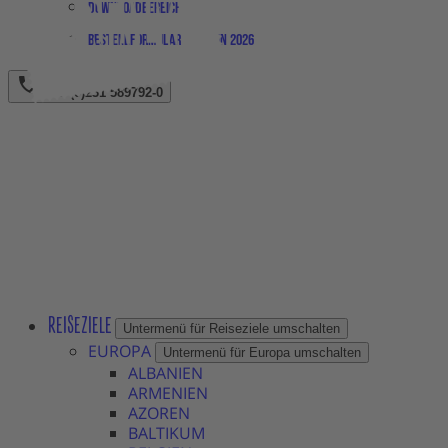
Downloadbereich
Bestellformular Magazin 2026
+49 (0)231 589792-0
REISEZIELE
Untermenü für Reiseziele umschalten
EUROPA
Untermenü für Europa umschalten
ALBANIEN
ARMENIEN
AZOREN
BALTIKUM