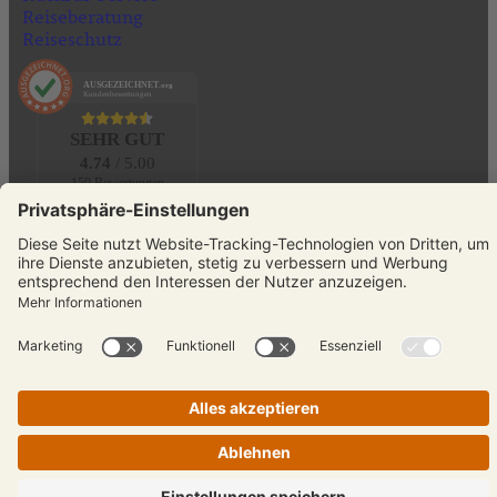
Reiseberatung
Reiseschutz
AUSGEZEICHNET
.org
Kundenbewertungen
SEHR GUT
4.74
/ 5.00
159 Bewertungen
Hinweis zu den Bewertungen
KONTAKT
Telefon:
+49 (0)231 589792-0
E-Mail:
info@reisenmitsinnen.de
Auswahl schließen