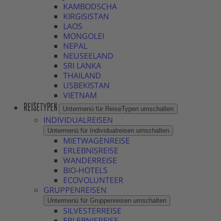
KAMBODSCHA
KIRGISISTAN
LAOS
MONGOLEI
NEPAL
NEUSEELAND
SRI LANKA
THAILAND
USBEKISTAN
VIETNAM
REISETYPEN
Untermenü für ReiseTypen umschalten
INDIVIDUALREISEN
Untermenü für Individualreisen umschalten
MIETWAGENREISE
ERLEBNISREISE
WANDERREISE
BIO-HOTELS
ECOVOLUNTEER
GRUPPENREISEN
Untermenü für Gruppenreisen umschalten
SILVESTERREISE
ERLEBNISREISE