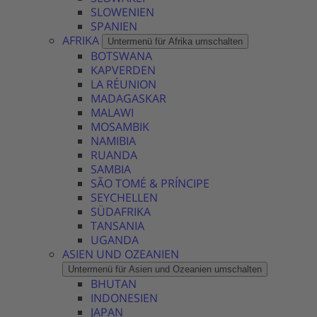
SLOWENIEN
SPANIEN
AFRIKA
Untermenü für Afrika umschalten
BOTSWANA
KAPVERDEN
LA RÉUNION
MADAGASKAR
MALAWI
MOSAMBIK
NAMIBIA
RUANDA
SAMBIA
SÃO TOMÉ & PRÍNCIPE
SEYCHELLEN
SÜDAFRIKA
TANSANIA
UGANDA
ASIEN UND OZEANIEN
Untermenü für Asien und Ozeanien umschalten
BHUTAN
INDONESIEN
JAPAN