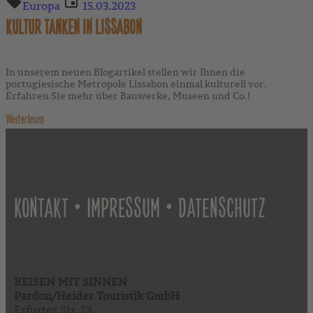
Europa
15.03.2023
KULTUR TANKEN IN LISSABON
In unserem neuen Blogartikel stellen wir Ihnen die
portugiesische Metropole Lissabon einmal kulturell vor.
Erfahren Sie mehr über Bauwerke, Museen und Co.!
Weiterlesen
•
•
KONTAKT
IMPRESSUM
DATENSCHUTZ
REISEN MIT SINNEN
Pardon/Heider Touristik GmbH
Erfurter Str. 23