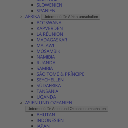
SLOWENIEN
SPANIEN
AFRIKA
Untermenü für Afrika umschalten
BOTSWANA
KAPVERDEN
LA RÉUNION
MADAGASKAR
MALAWI
MOSAMBIK
NAMIBIA
RUANDA
SAMBIA
SÃO TOMÉ & PRÍNCIPE
SEYCHELLEN
SÜDAFRIKA
TANSANIA
UGANDA
ASIEN UND OZEANIEN
Untermenü für Asien und Ozeanien umschalten
BHUTAN
INDONESIEN
JAPAN