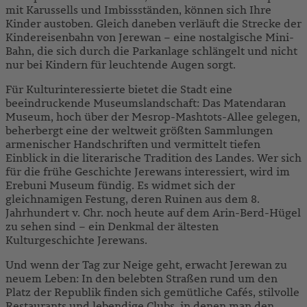
mit Karussells und Imbissständen, können sich Ihre
Kinder austoben. Gleich daneben verläuft die Strecke der
Kindereisenbahn von Jerewan – eine nostalgische Mini-
Bahn, die sich durch die Parkanlage schlängelt und nicht
nur bei Kindern für leuchtende Augen sorgt.
Für Kulturinteressierte bietet die Stadt eine
beeindruckende Museumslandschaft: Das Matendaran
Museum, hoch über der Mesrop-Mashtots-Allee gelegen,
beherbergt eine der weltweit größten Sammlungen
armenischer Handschriften und vermittelt tiefen
Einblick in die literarische Tradition des Landes. Wer sich
für die frühe Geschichte Jerewans interessiert, wird im
Erebuni Museum fündig. Es widmet sich der
gleichnamigen Festung, deren Ruinen aus dem 8.
Jahrhundert v. Chr. noch heute auf dem Arin-Berd-Hügel
zu sehen sind – ein Denkmal der ältesten
Kulturgeschichte Jerewans.
Und wenn der Tag zur Neige geht, erwacht Jerewan zu
neuem Leben: In den belebten Straßen rund um den
Platz der Republik finden sich gemütliche Cafés, stilvolle
Restaurants und lebendige Clubs, in denen man den