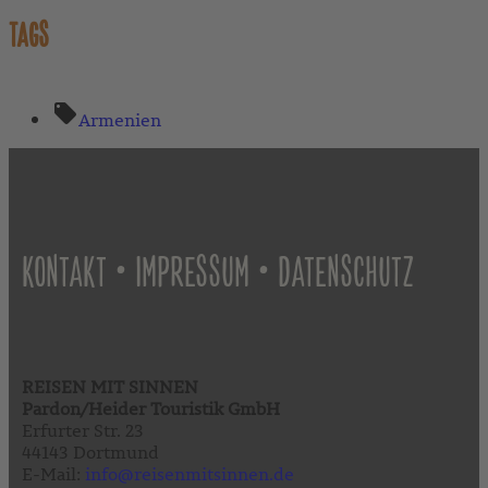
TAGS
Armenien
•
•
KONTAKT
IMPRESSUM
DATENSCHUTZ
REISEN MIT SINNEN
Pardon/Heider Touristik GmbH
Erfurter Str. 23
44143 Dortmund
E-Mail:
info@reisenmitsinnen.de