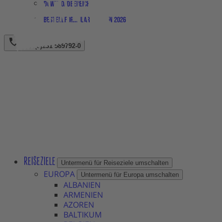
Downloadbereich
Bestellformular Magazin 2026
+49 (0)231 589792-0
REISEZIELE
Untermenü für Reiseziele umschalten
EUROPA
Untermenü für Europa umschalten
ALBANIEN
ARMENIEN
AZOREN
BALTIKUM