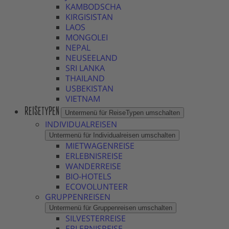
KAMBODSCHA
KIRGISISTAN
LAOS
MONGOLEI
NEPAL
NEUSEELAND
SRI LANKA
THAILAND
USBEKISTAN
VIETNAM
REISETYPEN
Untermenü für ReiseTypen umschalten
INDIVIDUALREISEN
Untermenü für Individualreisen umschalten
MIETWAGENREISE
ERLEBNISREISE
WANDERREISE
BIO-HOTELS
ECOVOLUNTEER
GRUPPENREISEN
Untermenü für Gruppenreisen umschalten
SILVESTERREISE
ERLEBNISREISE