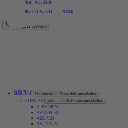
Downloadbereich
Bestellformular Magazin 2026
+49 (0)231 589792-0
REISEZIELE
Untermenü für Reiseziele umschalten
EUROPA
Untermenü für Europa umschalten
ALBANIEN
ARMENIEN
AZOREN
BALTIKUM