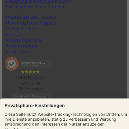
Erklärung zur Barrierefreiheit
Privatsphäre-Einstellungen
Unsere Art des Reisens
Unser digitales Magazin
Offene Stellen
Kontakt
Rückruf-Service
Reiseberatung
Reiseschutz
AUSGEZEICHNET
.org
Kundenbewertungen
SEHR GUT
4.74
/ 5.00
159 Bewertungen
Hinweis zu den Bewertungen
KONTAKT