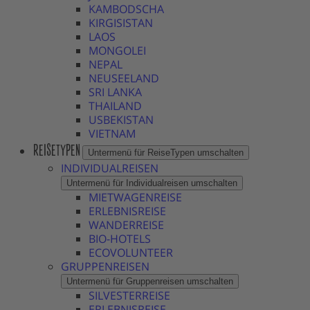
KAMBODSCHA
KIRGISISTAN
LAOS
MONGOLEI
NEPAL
NEUSEELAND
SRI LANKA
THAILAND
USBEKISTAN
VIETNAM
REISETYPEN
Untermenü für ReiseTypen umschalten
INDIVIDUALREISEN
Untermenü für Individualreisen umschalten
MIETWAGENREISE
ERLEBNISREISE
WANDERREISE
BIO-HOTELS
ECOVOLUNTEER
GRUPPENREISEN
Untermenü für Gruppenreisen umschalten
SILVESTERREISE
ERLEBNISREISE