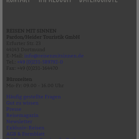
REISEN MIT SINNEN
Pardon/Heider Touristik GmbH
Erfurter Str. 23
44143 Dortmund
E-Mail:
info@reisenmitsinnen.de
Tel.:
+49 (0)231-589792-0
Fax: +49 (0)231-164470
Bürozeiten
Mo-Fr: 09.00 - 16.00 Uhr
Häufig gestellte Fragen
Gut zu wissen
Presse
Reisemagazin
Newsletter
Exklusiv-Reisen
AGB & Formblatt