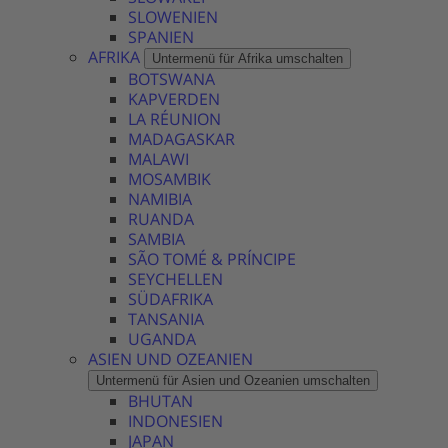
SLOWENIEN
SPANIEN
AFRIKA
Untermenü für Afrika umschalten
BOTSWANA
KAPVERDEN
LA RÉUNION
MADAGASKAR
MALAWI
MOSAMBIK
NAMIBIA
RUANDA
SAMBIA
SÃO TOMÉ & PRÍNCIPE
SEYCHELLEN
SÜDAFRIKA
TANSANIA
UGANDA
ASIEN UND OZEANIEN
Untermenü für Asien und Ozeanien umschalten
BHUTAN
INDONESIEN
JAPAN