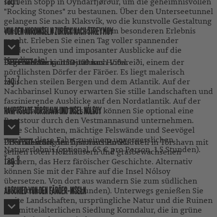
Tag
6
sich ein Stopp in Oyndarfjørður, um die geheimnisvollen
"Rocking Stones" zu bestaunen. Über den Unterseetunnel
gelangen Sie nach Klaksvík, wo die kunstvolle Gestaltung
des Tunnels die Fahrt zu einem besonderen Erlebnis
VON DEN NORDINSELN ZURÜCK NACH STREYMOY
macht. Erleben Sie einen Tag voller spannender
Entdeckungen und imposanter Ausblicke auf die
Nordinseln!
Begeben Sie sich heute nach Viðareiði, einem der
Fahrstrecke: ca. 150-170 km
Übernachtung im Djurhuus Hotel.
Frühstück
nördlichsten Dörfer der Färöer. Es liegt malerisch
Tag
7
zwischen steilen Bergen und dem Atlantik. Auf der
Nachbarinsel Kunoy erwarten Sie stille Landschaften und
faszinierende Ausblicke auf den Nordatlantik. Auf der
Weiterfahrt nach Tórshavn können Sie optional eine
HAUPTSTADT TÓRSHAVN UND INSEL NÓLSOY
Bootstour durch den Vestmannasund unternehmen.
Enge Schluchten, mächtige Felswände und Seevögel
machen diese Fahrt zu einem unvergesslichen
Erkunden Sie den historischen Stadtteil in Tórshavn mit
Übernachtung im Djurhuus Hotel.
Frühstück
Naturerlebnis (optional, 65 € pro Person, 1,5 Stunden).
seinen roten Holzhäusern und grasbewachsenen
Tag
8
Dächern, das Herz färöischer Geschichte. Alternativ
können Sie mit der Fähre auf die Insel Nólsoy
übersetzen. Von dort aus wandern Sie zum südlichen
Leuchtturm (ca. 5-6 Stunden). Unterwegs genießen Sie
ABSCHIED VON DEN FÄRÖER-INSELN
weite Landschaften, ursprüngliche Natur und die Ruinen
der mittelalterlichen Siedlung Korndalur, die in grüne