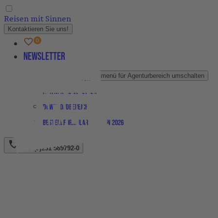
Reisen mit Sinnen
Kontaktieren Sie uns!
Newsletter
Agenturbereich
Untermenü für Agenturbereich umschalten
Partner-Newsletter
Downloadbereich
Bestellformular Magazin 2026
+49 (0)231 589792-0