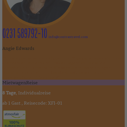
0231 589792-10
info@contrastravel.com
Angie Edwards
"Von atemberaubenden Klippen und Vogelparadiesen bis hin zu
charmanten Dörfern und uralten Legenden. Die wilde
Schönheit der Färöer wird Sie begeistern. Wanderungen,
Bootstouren und eindrucksvolle Ausblicke werden zu
unvergesslichen Erlebnissen!"
MietwagenReise
8 Tage
, Individualreise
ab 1 Gast , Reisecode: XFI-01