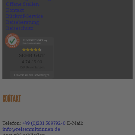
Offene Stellen
Kontakt
Rückruf-Service
Reiseberatung
Reiseschutz
AUSGEZEICHNET
.org
Kundenbewertungen
SEHR GUT
4.74
/ 5.00
159 Bewertungen
Hinweis zu den Bewertungen
KONTAKT
Telefon:
+49 (0)231 589792-0
E-Mail:
info@reisenmitsinnen.de
Auswahl schließen