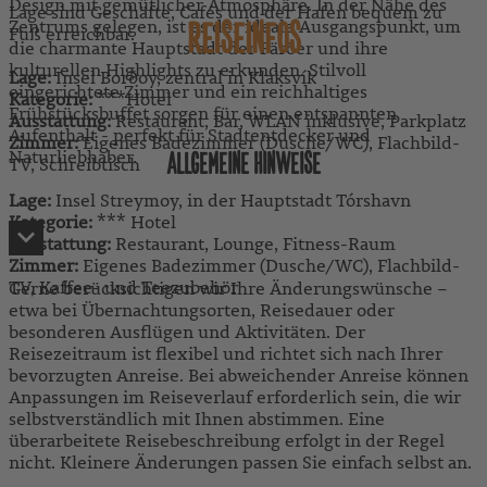
Design mit gemütlicher Atmosphäre. In der Nähe des
Lage sind Geschäfte, Cafés und der Hafen bequem zu
Zentrums gelegen, ist es der ideale Ausgangspunkt, um
REISEINFOS
Fuß erreichbar.
die charmante Hauptstadt der Färöer und ihre
kulturellen Highlights zu erkunden. Stilvoll
Lage:
Insel Borðoy, zentral in Klaksvík
eingerichtete Zimmer und ein reichhaltiges
Kategorie:
***Hotel
Frühstücksbuffet sorgen für einen entspannten
Ausstattung:
Restaurant, Bar, WLAN inklusive, Parkplatz
Aufenthalt - perfekt für Stadtentdecker und
Zimmer:
Eigenes Badezimmer (Dusche/WC), Flachbild-
Naturliebhaber.
ALLGEMEINE HINWEISE
TV, Schreibtisch
Lage:
Insel Streymoy, in der Hauptstadt Tórshavn
Kategorie:
*** Hotel
Ausstattung:
Restaurant, Lounge, Fitness-Raum
Zimmer:
Eigenes Badezimmer (Dusche/WC), Flachbild-
TV, Kaffee- und Teezubehör
Gerne berücksichtigen wir Ihre Änderungswünsche –
etwa bei Übernachtungsorten, Reisedauer oder
besonderen Ausflügen und Aktivitäten. Der
Reisezeitraum ist flexibel und richtet sich nach Ihrer
bevorzugten Anreise. Bei abweichender Anreise können
Anpassungen im Reiseverlauf erforderlich sein, die wir
selbstverständlich mit Ihnen abstimmen. Eine
überarbeitete Reisebeschreibung erfolgt in der Regel
nicht. Kleinere Änderungen passen Sie einfach selbst an.