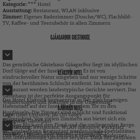
Kategorie:
*** Hotel
Ausstattung:
Restaurant, WLAN inklusive
Zimmer:
Eigenes Badezimmer (Dusche/WC), Flachbild-
TV, Kaffee- und Teezubehör in allen Zimmern
GJÁAGARÐUR GUESTHOUSE
Das gemütliche Gästehaus Gjáagarður liegt im idyllischen
Dorf Gjógv auf der Insel Eysturoy. Es ist von
KLAKSVÍK HOTEL
eindrucksvoller Natur umgeben und nur wenige Schritte
von der berühmten Schlucht entfernt. Im hauseigenen
Restaurant werden landestypische Gerichte serviert. Das
Gästehaus ist der perfekte Ausgangspunkt für
Das Hotel Klaksvík liegt zentral in der gleichnamigen
Wanderungen und Ausflüge in die Umgebung!
Hafenstadt auf der Insel Borðoy, dem Tor zu den
DJURHUUS HOTEL
Nordinseln. Die Zimmer sind schlicht und funktional
Lage:
Insel Eysturoy, im Ort Gjógv
eingerichtet. Von vielen Zimmern aus bietet sich ein
Kategorie:
Gästehaus
schöner Blick auf den Fjord und die umliegenden Berge.
Ausstattung:
Restaurant, WLAN inklusive, Parkplatz
Im hoteleigenen Restaurant werden lokale Spezialitäten
Zimmer:
Eigenes Badezimmer (Dusche/WC)
Das Hotel Djurhuus in Tórshavn verbindet modernes
und internationale Gerichte serviert. Dank der zentralen