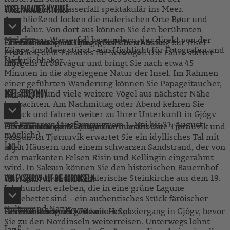
Bøsdalafossur-Wasserfall spektakulär ins Meer.
VOGELPARADIES MYKINES
Anschließend locken die malerischen Orte Bøur und
Gásadalur. Von dort aus können Sie den berühmten
Mulafossur-Wasserfall bewundern, der direkt von der
Erleben Sie einen unvergesslichen Ausflug zur Insel
Fahrstrecke: ca. 80 km
Übernachtung im Gjáagarður Guesthouse.
Frühstück
Klippe ins Meer stürzt - ein Highlight für Fotografen und
Mykines, dem Paradies für Seevögel. Die Fähre startet
Naturliebhaber.
Tag
4
morgens in Sørvágur und bringt Sie nach etwa 45
Minuten in die abgelegene Natur der Insel. Im Rahmen
einer geführten Wanderung können Sie Papageitaucher,
Basstölpel und viele weitere Vögel aus nächster Nähe
INSEL STREYMOY
beobachten. Am Nachmittag oder Abend kehren Sie
zurück und fahren weiter zu Ihrer Unterkunft in Gjógv
auf Eysturoy. (Ausflug nur vom 1. Mai bis 31. August
Heute entdecken Sie die charmanten Orte Tjørnuvík und
Fahrstrecke: ca. 80-110 km
Übernachtung im Gjáagarður Guesthouse.
Frühstück
möglich.)
Saksun. In Tjørnuvík erwartet Sie ein idyllisches Tal mit
Tag
5
alten Häusern und einem schwarzen Sandstrand, der von
den markanten Felsen Risin und Kellingin eingerahmt
wird. In Saksun können Sie den historischen Bauernhof
Dúvugarður und die malerische Steinkirche aus dem 19.
VON EYSTUROY AUF DIE NORDINSELN
Jahrhundert erleben, die in eine grüne Lagune
eingebettet sind - ein authentisches Stück färöischer
Kultur und Natur.
Genießen Sie morgens einen Spaziergang in Gjógv, bevor
Fahrstrecke: ca. 50-70 km
Übernachtung im Klaksvík Hotel.
Frühstück
Sie zu den Nordinseln weiterreisen. Unterwegs lohnt