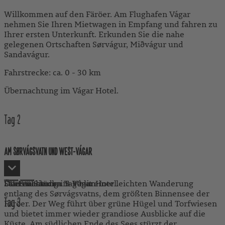
Willkommen auf den Färöer. Am Flughafen Vágar
nehmen Sie Ihren Mietwagen in Empfang und fahren zu
Ihrer ersten Unterkunft. Erkunden Sie die nahe
gelegenen Ortschaften Sørvágur, Miðvágur und
Sandavágur.
Fahrstrecke: ca. 0 - 30 km
Übernachtung im Vágar Hotel.
Tag
2
AM SØRVÁGSVATN UND WEST-VÁGAR
Starten Sie den Tag mit einer leichten Wanderung
Fahrstrecke: ca. 5-30 km
Übernachtung im Vágar Hotel.
Frühstück
entlang des Sørvágsvatns, dem größten Binnensee der
Tag
3
Färöer. Der Weg führt über grüne Hügel und Torfwiesen
und bietet immer wieder grandiose Ausblicke auf die
Küste. Am südlichen Ende des Sees stürzt der