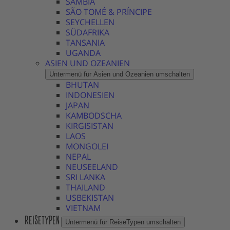
SAMBIA
SÃO TOMÉ & PRÍNCIPE
SEYCHELLEN
SÜDAFRIKA
TANSANIA
UGANDA
ASIEN UND OZEANIEN
Untermenü für Asien und Ozeanien umschalten
BHUTAN
INDONESIEN
JAPAN
KAMBODSCHA
KIRGISISTAN
LAOS
MONGOLEI
NEPAL
NEUSEELAND
SRI LANKA
THAILAND
USBEKISTAN
VIETNAM
REISETYPEN
Untermenü für ReiseTypen umschalten