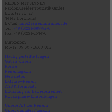
REISEN MIT SINNEN
Pardon/Heider Touristik GmbH
Erfurter Str. 23
44143 Dortmund
E-Mail:
info@reisenmitsinnen.de
Tel.:
+49 (0)231-589792-0
Fax: +49 (0)231-164470
Bürozeiten
Mo-Fr: 09.00 - 16.00 Uhr
Häufig gestellte Fragen
Gut zu wissen
Presse
Reisemagazin
Newsletter
Exklusiv-Reisen
AGB & Formblatt
Erklärung zur Barrierefreiheit
Privatsphäre-Einstellungen
Unsere Art des Reisens
Unser digitales Magazin