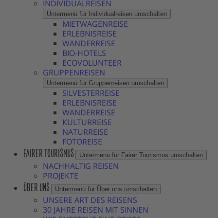
INDIVIDUALREISEN
Untermenü für Individualreisen umschalten
MIETWAGENREISE
ERLEBNISREISE
WANDERREISE
BIO-HOTELS
ECOVOLUNTEER
GRUPPENREISEN
Untermenü für Gruppenreisen umschalten
SILVESTERREISE
ERLEBNISREISE
WANDERREISE
KULTURREISE
NATURREISE
FOTOREISE
FAIRER TOURISMUS
Untermenü für Fairer Tourismus umschalten
NACHHALTIG REISEN
PROJEKTE
ÜBER UNS
Untermenü für Über uns umschalten
UNSERE ART DES REISENS
30 JAHRE REISEN MIT SINNEN