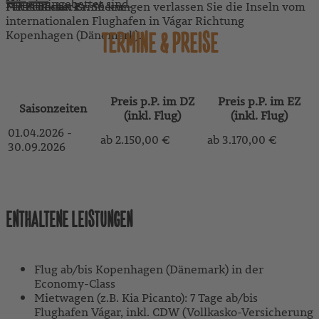
Hügel eingebettet sind.
Mit schönen Erinnerungen verlassen Sie die Inseln vom
Fahrstrecke: ca. 50 km
Frühstück
internationalen Flughafen in Vágar Richtung
Kopenhagen (Dänemark).
TERMINE & PREISE
Preis p.P. im DZ
Preis p.P. im EZ
Saisonzeiten
(inkl. Flug)
(inkl. Flug)
01.04.2026 -
ab 2.150,00 €
ab 3.170,00 €
30.09.2026
REISE ZUM WUNSCHTERMIN ANFRAGEN
ENTHALTENE LEISTUNGEN
Flug ab/bis Kopenhagen (Dänemark) in der
Economy-Class
Mietwagen (z.B. Kia Picanto): 7 Tage ab/bis
Flughafen Vágar, inkl. CDW (Vollkasko-Versicherung