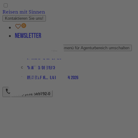
Reisen mit Sinnen
Kontaktieren Sie uns!
Newsletter
Agenturbereich
Untermenü für Agenturbereich umschalten
Partner-Newsletter
Downloadbereich
Bestellformular Magazin 2026
+49 (0)231 589792-0