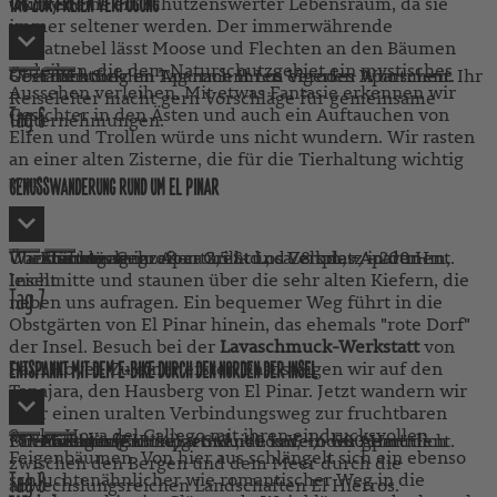
Ökosystems ein schützenswerter Lebensraum, da sie
wurden.
TAG ZUR FREIEN VERFÜGUNG
immer seltener werden. Der immerwährende
Passatnebel lässt Moose und Flechten an den Bäumen
gedeihen, die dem Naturschutzgebiet ein mystisches
Gestalten Sie den Tag nach Ihren eigenen Wünschen. Ihr
Übernachtung im Apartment Los Verodes Apartment.
Frühstück
Aussehen verleihen. Mit etwas Fantasie erkennen wir
Reiseleiter macht gern Vorschläge für gemeinsame
Gesichter in den Ästen und auch ein Auftauchen von
Tag
6
Unternehmungen.
Elfen und Trollen würde uns nicht wundern. Wir rasten
an einer alten Zisterne, die für die Tierhaltung wichtig
war.
GENUSSWANDERUNG RUND UM EL PINAR
Wir starten am großen Grill- und Zeltplatz in der
Wanderung: Gehzeit ca 2,5 Std., ca. 8 km, +/- 200 Hm,
Übernachtung im Apartment Los Verodes Apartment.
Frühstück
Abendessen
Inselmitte und staunen über die sehr alten Kiefern, die
leicht
Tag
7
neben uns aufragen. Ein bequemer Weg führt in die
Obstgärten von El Pinar hinein, das ehemals "rote Dorf"
der Insel. Besuch bei der
Lavaschmuck-Werkstatt
von
Paul Hoyer. Zu einer ersten Rast steigen wir auf den
ENTSPANNT MIT DEM E-BIKE DURCH DEN NORDEN DER INSEL
Tanajara, den Hausberg von El Pinar. Jetzt wandern wir
über einen uralten Verbindungsweg zur fruchtbaren
Senke Hoya del Gallego mit ihren eindrucksvollen
Mit einem ortskundigen Guide radeln wir gemütlich
Fahrradtour (E-Bike): 4 Std., 40 km, +/- 500 Hm
Übernachtung im Apartment Los Verodes Apartment.
Frühstück
Mittagessen
Abendessen
Feigenbäumen. Von hier aus schlängelt sich ein ebenso
zwischen den Bergen und dem Meer durch die
schluchtenähnlicher wie romantischer Weg in die
Tag
8
abwechslungsreichen Landschaften El Hierros.