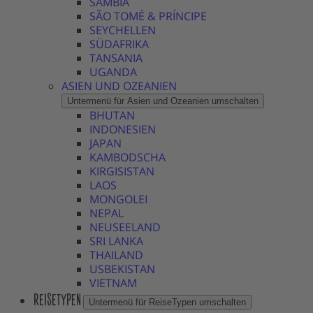
SAMBIA
SÃO TOMÉ & PRÍNCIPE
SEYCHELLEN
SÜDAFRIKA
TANSANIA
UGANDA
ASIEN UND OZEANIEN
Untermenü für Asien und Ozeanien umschalten
BHUTAN
INDONESIEN
JAPAN
KAMBODSCHA
KIRGISISTAN
LAOS
MONGOLEI
NEPAL
NEUSEELAND
SRI LANKA
THAILAND
USBEKISTAN
VIETNAM
REISETYPEN
Untermenü für ReiseTypen umschalten