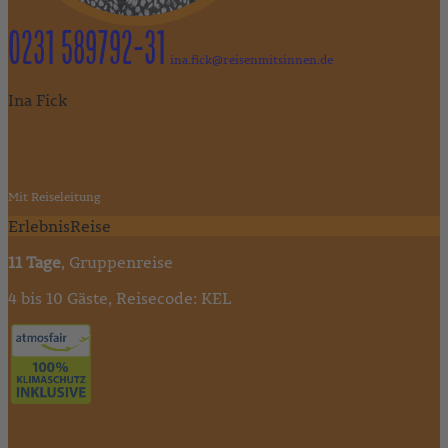
0231 589792-31
ina.fick@reisenmitsinnen.de
Ina Fick
"Entspannt aktiv lernen wir die kleinste Insel der Kanaren per
zu Fuß, per E-Bike und vom Boot aus kennen. Kulinarisch wird
uns bester lokaler Wein und frischer Fisch kredenzt."
Mit Reiseleitung
ErlebnisReise
11 Tage
, Gruppenreise
4 bis 10 Gäste, Reisecode: KEL