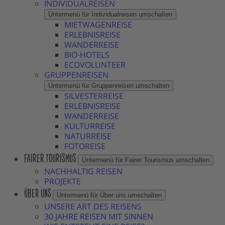
INDIVIDUALREISEN
Untermenü für Individualreisen umschalten
MIETWAGENREISE
ERLEBNISREISE
WANDERREISE
BIO-HOTELS
ECOVOLUNTEER
GRUPPENREISEN
Untermenü für Gruppenreisen umschalten
SILVESTERREISE
ERLEBNISREISE
WANDERREISE
KULTURREISE
NATURREISE
FOTOREISE
FAIRER TOURISMUS
Untermenü für Fairer Tourismus umschalten
NACHHALTIG REISEN
PROJEKTE
ÜBER UNS
Untermenü für Über uns umschalten
UNSERE ART DES REISENS
30 JAHRE REISEN MIT SINNEN