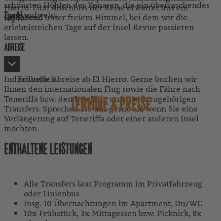
schönsten Höhlen der Kanaren, die ein überraschendes
Hierro. Zum Abschluss der Reise erwartet uns ein
Ende aufweist.
Tag
11
Grillabend
unter freiem Himmel, bei dem wir die
erlebnisreichen Tage auf der Insel Revue passieren
lassen.
ABREISE
Individuelle Abreise ab El Hierro. Gerne buchen wir
Frühstück
Ihnen den internationalen Flug sowie die Fähre nach
Teneriffa bzw. den Inselflug und die dazugehörigen
TERMINE & PREISE
Transfers. Sprechen Sie uns gerne an, wenn Sie eine
Verlängerung auf Teneriffa oder einer anderen Insel
möchten.
ENTHALTENE LEISTUNGEN
Alle Transfers laut Programm im Privatfahrzeug
oder Linienbus
Insg. 10 Übernachtungen im Apartment, Du/WC
10x Frühstück, 3x Mittagessen bzw. Picknick, 8x