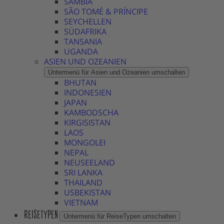
SAMBIA
SÃO TOMÉ & PRÍNCIPE
SEYCHELLEN
SÜDAFRIKA
TANSANIA
UGANDA
ASIEN UND OZEANIEN
Untermenü für Asien und Ozeanien umschalten
BHUTAN
INDONESIEN
JAPAN
KAMBODSCHA
KIRGISISTAN
LAOS
MONGOLEI
NEPAL
NEUSEELAND
SRI LANKA
THAILAND
USBEKISTAN
VIETNAM
REISETYPEN
Untermenü für ReiseTypen umschalten