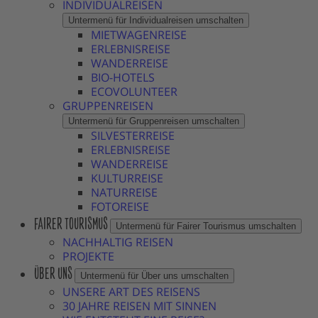
INDIVIDUALREISEN
Untermenü für Individualreisen umschalten
MIETWAGENREISE
ERLEBNISREISE
WANDERREISE
BIO-HOTELS
ECOVOLUNTEER
GRUPPENREISEN
Untermenü für Gruppenreisen umschalten
SILVESTERREISE
ERLEBNISREISE
WANDERREISE
KULTURREISE
NATURREISE
FOTOREISE
FAIRER TOURISMUS
Untermenü für Fairer Tourismus umschalten
NACHHALTIG REISEN
PROJEKTE
ÜBER UNS
Untermenü für Über uns umschalten
UNSERE ART DES REISENS
30 JAHRE REISEN MIT SINNEN