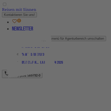
Reisen mit Sinnen
Kontaktieren Sie uns!
Newsletter
Agenturbereich
Untermenü für Agenturbereich umschalten
Partner-Newsletter
Downloadbereich
Bestellformular Magazin 2026
+49 (0)231 589792-0