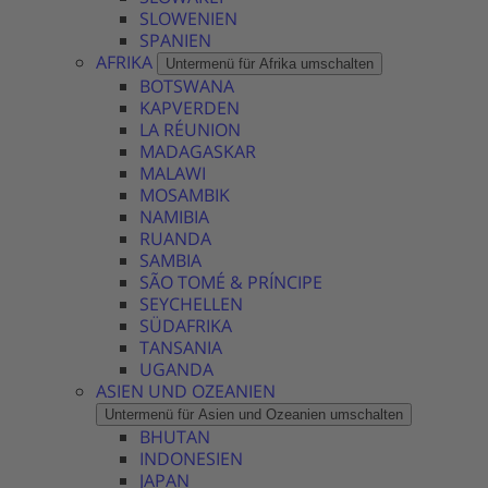
SLOWENIEN
SPANIEN
AFRIKA
Untermenü für Afrika umschalten
BOTSWANA
KAPVERDEN
LA RÉUNION
MADAGASKAR
MALAWI
MOSAMBIK
NAMIBIA
RUANDA
SAMBIA
SÃO TOMÉ & PRÍNCIPE
SEYCHELLEN
SÜDAFRIKA
TANSANIA
UGANDA
ASIEN UND OZEANIEN
Untermenü für Asien und Ozeanien umschalten
BHUTAN
INDONESIEN
JAPAN