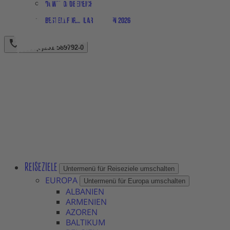
Downloadbereich
Bestellformular Magazin 2026
+49 (0)231 589792-0
REISEZIELE
Untermenü für Reiseziele umschalten
EUROPA
Untermenü für Europa umschalten
ALBANIEN
ARMENIEN
AZOREN
BALTIKUM