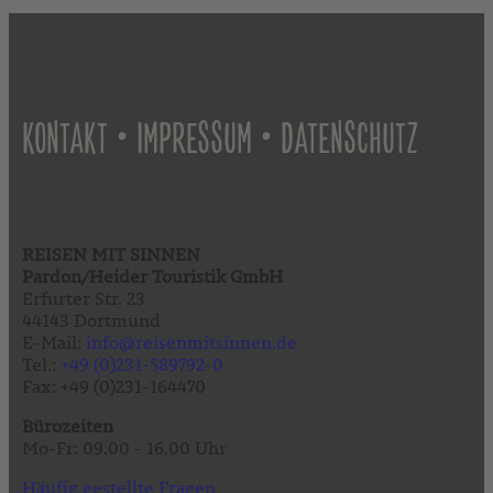
•
•
KONTAKT
IMPRESSUM
DATENSCHUTZ
REISEN MIT SINNEN
Pardon/Heider Touristik GmbH
Erfurter Str. 23
44143 Dortmund
E-Mail:
info@reisenmitsinnen.de
Tel.:
+49 (0)231-589792-0
Fax: +49 (0)231-164470
Bürozeiten
Mo-Fr: 09.00 - 16.00 Uhr
Häufig gestellte Fragen