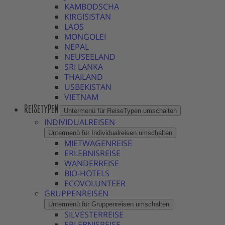
KAMBODSCHA
KIRGISISTAN
LAOS
MONGOLEI
NEPAL
NEUSEELAND
SRI LANKA
THAILAND
USBEKISTAN
VIETNAM
REISETYPEN
Untermenü für ReiseTypen umschalten
INDIVIDUALREISEN
Untermenü für Individualreisen umschalten
MIETWAGENREISE
ERLEBNISREISE
WANDERREISE
BIO-HOTELS
ECOVOLUNTEER
GRUPPENREISEN
Untermenü für Gruppenreisen umschalten
SILVESTERREISE
ERLEBNISREISE