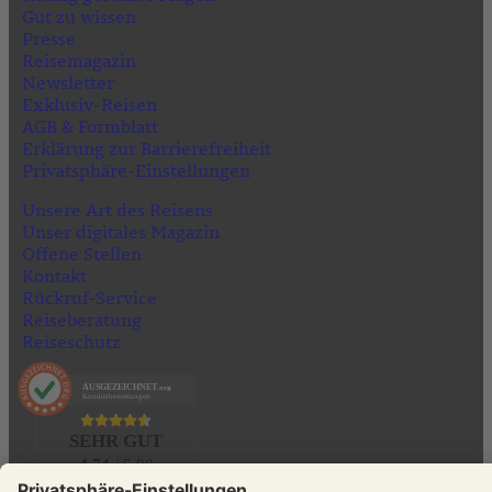
Gut zu wissen
Presse
Reisemagazin
Newsletter
Exklusiv-Reisen
AGB & Formblatt
Erklärung zur Barrierefreiheit
Privatsphäre-Einstellungen
Unsere Art des Reisens
Unser digitales Magazin
Offene Stellen
Kontakt
Rückruf-Service
Reiseberatung
Reiseschutz
AUSGEZEICHNET
.org
Kundenbewertungen
SEHR GUT
4.74
/ 5.00
160 Bewertungen