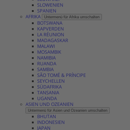
SLOWENIEN
SPANIEN
AFRIKA
Untermenü für Afrika umschalten
BOTSWANA
KAPVERDEN
LA RÉUNION
MADAGASKAR
MALAWI
MOSAMBIK
NAMIBIA
RUANDA
SAMBIA
SÃO TOMÉ & PRÍNCIPE
SEYCHELLEN
SÜDAFRIKA
TANSANIA
UGANDA
ASIEN UND OZEANIEN
Untermenü für Asien und Ozeanien umschalten
BHUTAN
INDONESIEN
JAPAN