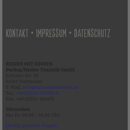
•
•
KONTAKT
IMPRESSUM
DATENSCHUTZ
REISEN MIT SINNEN
Pardon/Heider Touristik GmbH
Erfurter Str. 23
44143 Dortmund
E-Mail:
info@reisenmitsinnen.de
Tel.:
+49 (0)231-589792-0
Fax: +49 (0)231-164470
Bürozeiten
Mo-Fr: 09.00 - 16.00 Uhr
Häufig gestellte Fragen