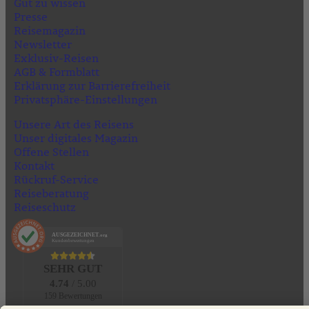
Gut zu wissen
Presse
Reisemagazin
Newsletter
Exklusiv-Reisen
AGB & Formblatt
Erklärung zur Barrierefreiheit
Privatsphäre-Einstellungen
Unsere Art des Reisens
Unser digitales Magazin
Offene Stellen
Kontakt
Rückruf-Service
Reiseberatung
Reiseschutz
AUSGEZEICHNET
.org
Kundenbewertungen
SEHR GUT
4.74
/ 5.00
159 Bewertungen