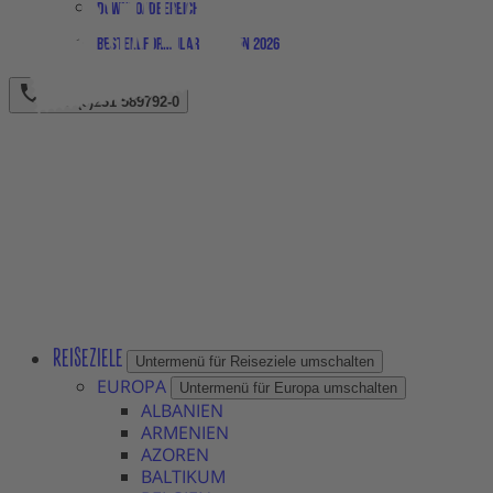
Downloadbereich
Bestellformular Magazin 2026
+49 (0)231 589792-0
REISEZIELE
Untermenü für Reiseziele umschalten
EUROPA
Untermenü für Europa umschalten
ALBANIEN
ARMENIEN
AZOREN
BALTIKUM