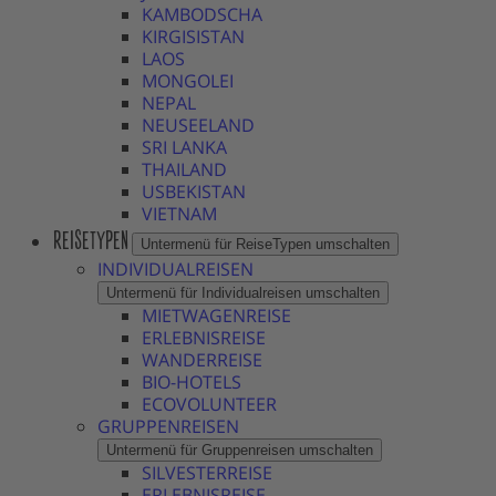
KAMBODSCHA
KIRGISISTAN
LAOS
MONGOLEI
NEPAL
NEUSEELAND
SRI LANKA
THAILAND
USBEKISTAN
VIETNAM
REISETYPEN
Untermenü für ReiseTypen umschalten
INDIVIDUALREISEN
Untermenü für Individualreisen umschalten
MIETWAGENREISE
ERLEBNISREISE
WANDERREISE
BIO-HOTELS
ECOVOLUNTEER
GRUPPENREISEN
Untermenü für Gruppenreisen umschalten
SILVESTERREISE
ERLEBNISREISE