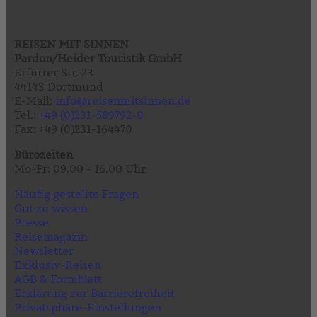
REISEN MIT SINNEN
Pardon/Heider Touristik GmbH
Erfurter Str. 23
44143 Dortmund
E-Mail:
info@reisenmitsinnen.de
Tel.:
+49 (0)231-589792-0
Fax: +49 (0)231-164470
Bürozeiten
Mo-Fr: 09.00 - 16.00 Uhr
Häufig gestellte Fragen
Gut zu wissen
Presse
Reisemagazin
Newsletter
Exklusiv-Reisen
AGB & Formblatt
Erklärung zur Barrierefreiheit
Privatsphäre-Einstellungen