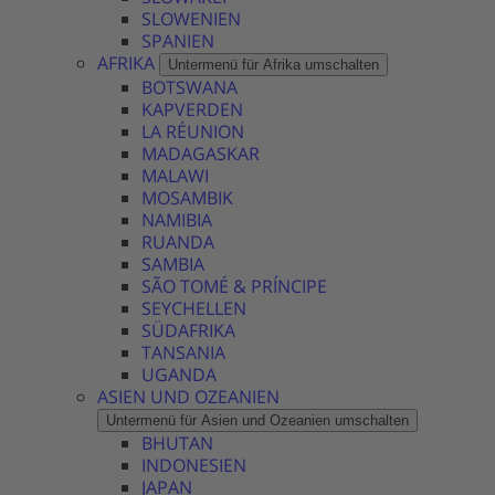
SLOWENIEN
SPANIEN
AFRIKA
Untermenü für Afrika umschalten
BOTSWANA
KAPVERDEN
LA RÉUNION
MADAGASKAR
MALAWI
MOSAMBIK
NAMIBIA
RUANDA
SAMBIA
SÃO TOMÉ & PRÍNCIPE
SEYCHELLEN
SÜDAFRIKA
TANSANIA
UGANDA
ASIEN UND OZEANIEN
Untermenü für Asien und Ozeanien umschalten
BHUTAN
INDONESIEN
JAPAN