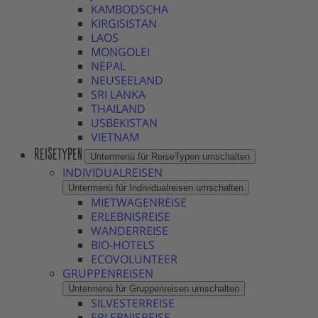
KAMBODSCHA
KIRGISISTAN
LAOS
MONGOLEI
NEPAL
NEUSEELAND
SRI LANKA
THAILAND
USBEKISTAN
VIETNAM
REISETYPEN
Untermenü für ReiseTypen umschalten
INDIVIDUALREISEN
Untermenü für Individualreisen umschalten
MIETWAGENREISE
ERLEBNISREISE
WANDERREISE
BIO-HOTELS
ECOVOLUNTEER
GRUPPENREISEN
Untermenü für Gruppenreisen umschalten
SILVESTERREISE
ERLEBNISREISE