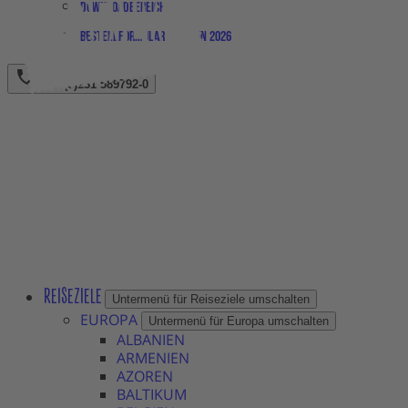
Downloadbereich
Bestellformular Magazin 2026
+49 (0)231 589792-0
REISEZIELE
Untermenü für Reiseziele umschalten
EUROPA
Untermenü für Europa umschalten
ALBANIEN
ARMENIEN
AZOREN
BALTIKUM