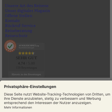
Unsere Art des Reisens
Unser digitales Magazin
Offene Stellen
Kontakt
Rückruf-Service
Reiseberatung
Reiseschutz
AUSGEZEICHNET
.org
Kundenbewertungen
SEHR GUT
4.74
/ 5.00
159 Bewertungen
Hinweis zu den Bewertungen
KONTAKT