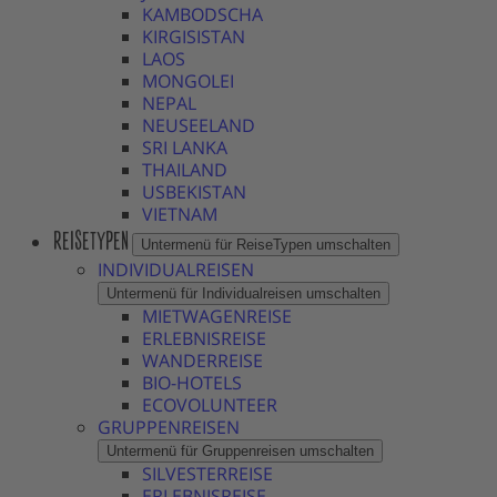
KAMBODSCHA
KIRGISISTAN
LAOS
MONGOLEI
NEPAL
NEUSEELAND
SRI LANKA
THAILAND
USBEKISTAN
VIETNAM
REISETYPEN
Untermenü für ReiseTypen umschalten
INDIVIDUALREISEN
Untermenü für Individualreisen umschalten
MIETWAGENREISE
ERLEBNISREISE
WANDERREISE
BIO-HOTELS
ECOVOLUNTEER
GRUPPENREISEN
Untermenü für Gruppenreisen umschalten
SILVESTERREISE
ERLEBNISREISE