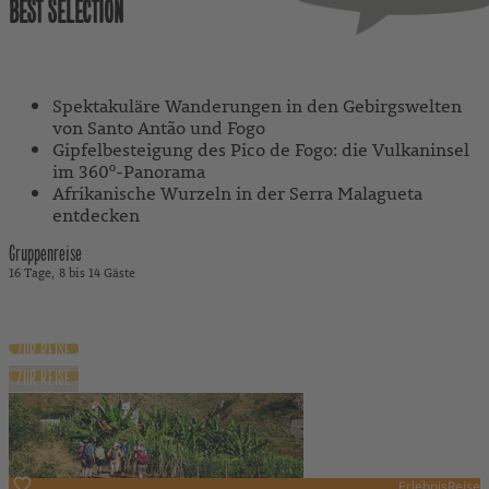
BEST SELECTION
Mit Reiseleitung
Spektakuläre Wanderungen in den Gebirgswelten
von Santo Antão und Fogo
Gipfelbesteigung des Pico de Fogo: die Vulkaninsel
im 360º-Panorama
Afrikanische Wurzeln in der Serra Malagueta
entdecken
Gruppenreise
16 Tage
8 bis 14 Gäste
4.270 €
ab
inkl. Flug
ZUR REISE
ZUR REISE
ErlebnisReise