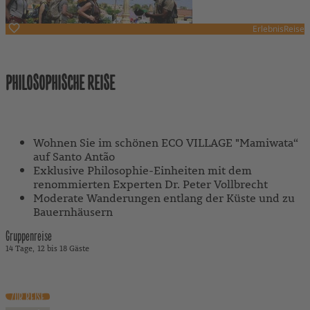
ErlebnisReise
Kapverden
PHILOSOPHISCHE REISE
Mit Reiseleitung
Wohnen Sie im schönen ECO VILLAGE "Mamiwata“
auf Santo Antão
Exklusive Philosophie-Einheiten mit dem
renommierten Experten Dr. Peter Vollbrecht
Moderate Wanderungen entlang der Küste und zu
Bauernhäusern
Gruppenreise
14 Tage
12 bis 18 Gäste
5.690 €
ab
inkl. Flug
ZUR REISE