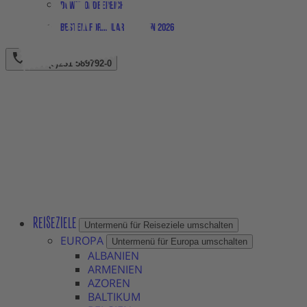
Downloadbereich
Bestellformular Magazin 2026
+49 (0)231 589792-0
REISEZIELE
Untermenü für Reiseziele umschalten
EUROPA
Untermenü für Europa umschalten
ALBANIEN
ARMENIEN
AZOREN
BALTIKUM