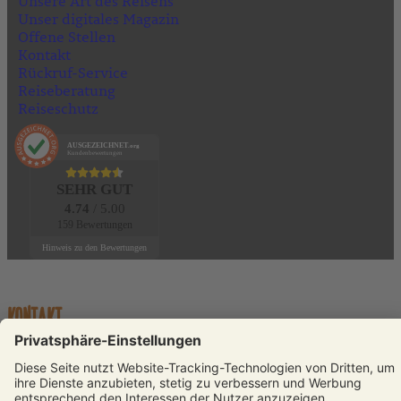
Unsere Art des Reisens
Unser digitales Magazin
Offene Stellen
Kontakt
Rückruf-Service
Reiseberatung
Reiseschutz
AUSGEZEICHNET
.org
Kundenbewertungen
SEHR GUT
4.74
/ 5.00
159 Bewertungen
Hinweis zu den Bewertungen
KONTAKT
Telefon:
+49 (0)231 589792-0
E-Mail: