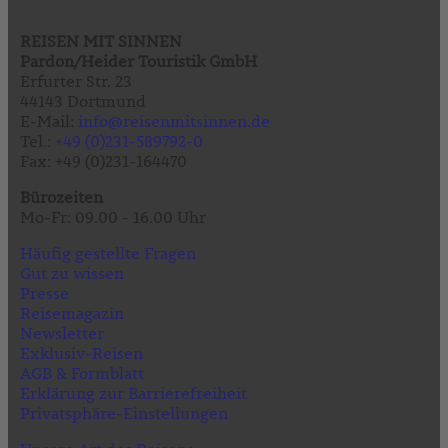
REISEN MIT SINNEN
Pardon/Heider Touristik GmbH
Erfurter Str. 23
44143 Dortmund
E-Mail:
info@reisenmitsinnen.de
Tel.:
+49 (0)231-589792-0
Fax: +49 (0)231-164470
Bürozeiten
Mo-Fr: 09.00 - 16.00 Uhr
Häufig gestellte Fragen
Gut zu wissen
Presse
Reisemagazin
Newsletter
Exklusiv-Reisen
AGB & Formblatt
Erklärung zur Barrierefreiheit
Privatsphäre-Einstellungen