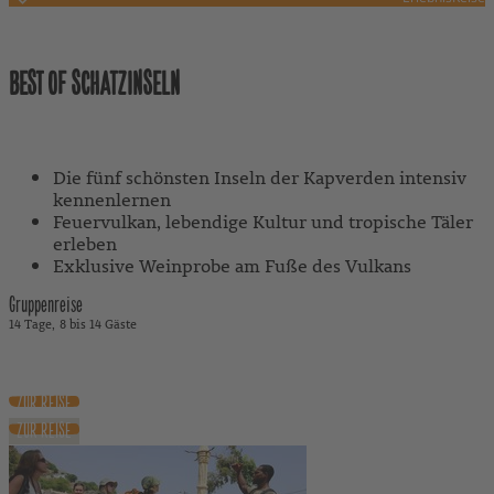
Kapverden
BEST OF SCHATZINSELN
Mit Reiseleitung
Die fünf schönsten Inseln der Kapverden intensiv
kennenlernen
Feuervulkan, lebendige Kultur und tropische Täler
erleben
Exklusive Weinprobe am Fuße des Vulkans
Gruppenreise
14 Tage
8 bis 14 Gäste
4.090 €
ab
inkl. Flug
ZUR REISE
ZUR REISE