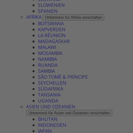
SLOWENIEN
SPANIEN
AFRIKA
Untermenü für Afrika umschalten
BOTSWANA
KAPVERDEN
LA RÉUNION
MADAGASKAR
MALAWI
MOSAMBIK
NAMIBIA
RUANDA
SAMBIA
SÃO TOMÉ & PRÍNCIPE
SEYCHELLEN
SÜDAFRIKA
TANSANIA
UGANDA
ASIEN UND OZEANIEN
Untermenü für Asien und Ozeanien umschalten
BHUTAN
INDONESIEN
JAPAN