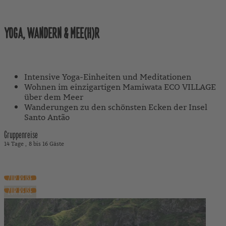
Kapverden
YOGA, WANDERN & MEE(H)R
Mit Reiseleitung
Intensive Yoga-Einheiten und Meditationen
Wohnen im einzigartigen Mamiwata ECO VILLAGE
über dem Meer
Wanderungen zu den schönsten Ecken der Insel
Santo Antão
Gruppenreise
14 Tage
8 bis 16 Gäste
3.790 €
ab
ZUR REISE
ZUR REISE