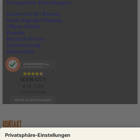
Privatsphäre-Einstellungen
Unsere Art des Reisens
Unser digitales Magazin
Offene Stellen
Kontakt
Rückruf-Service
Reiseberatung
Reiseschutz
AUSGEZEICHNET
.org
Kundenbewertungen
SEHR GUT
4.74
/ 5.00
159 Bewertungen
Hinweis zu den Bewertungen
KONTAKT