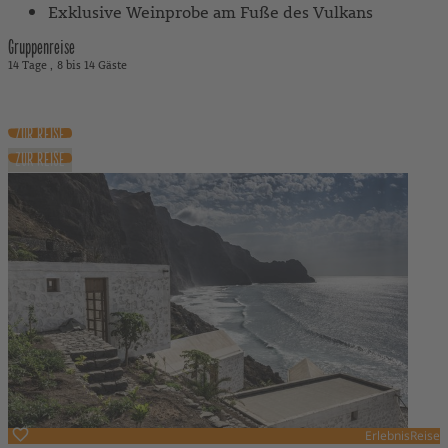
Exklusive Weinprobe am Fuße des Vulkans
Gruppenreise
14 Tage
8 bis 14 Gäste
4.090 €
ab
inkl. Flug
ZUR REISE
ZUR REISE
ErlebnisReise