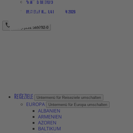
Downloadbereich
Bestellformular Magazin 2026
+49 (0)231 589792-0
REISEZIELE
Untermenü für Reiseziele umschalten
EUROPA
Untermenü für Europa umschalten
ALBANIEN
ARMENIEN
AZOREN
BALTIKUM