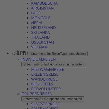
KAMBODSCHA
KIRGISISTAN
LAOS
MONGOLEI
NEPAL
NEUSEELAND
SRI LANKA
THAILAND
USBEKISTAN
VIETNAM
REISETYPEN
Untermenü für ReiseTypen umschalten
INDIVIDUALREISEN
Untermenü für Individualreisen umschalten
MIETWAGENREISE
ERLEBNISREISE
WANDERREISE
BIO-HOTELS
ECOVOLUNTEER
GRUPPENREISEN
Untermenü für Gruppenreisen umschalten
SILVESTERREISE
ERLEBNISREISE