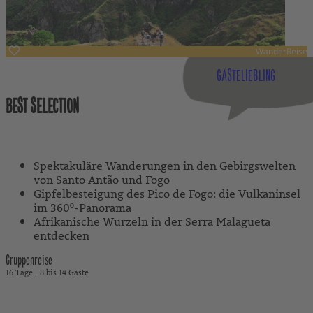
WanderReise
Kapverden
GÄSTELIEBLING
BEST SELECTION
Mit Reiseleitung
Spektakuläre Wanderungen in den Gebirgswelten
von Santo Antão und Fogo
Gipfelbesteigung des Pico de Fogo: die Vulkaninsel
im 360º-Panorama
Afrikanische Wurzeln in der Serra Malagueta
entdecken
Gruppenreise
16 Tage
8 bis 14 Gäste
4.270 €
ab
inkl. Flug