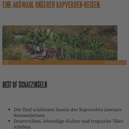
EINE AUSWAHL UNSERER KAPVERDEN-REISEN:
ErlebnisReise
Kapverden
BEST OF SCHATZINSELN
Mit Reiseleitung
Die fünf schönsten Inseln der Kapverden intensiv
kennenlernen
Feuervulkan, lebendige Kultur und tropische Täler
erleben