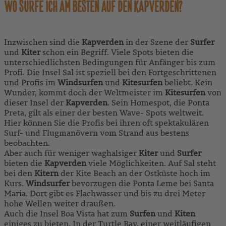
WO SURFE ICH AM BESTEN AUF DEN KAPVERDEN?
Inzwischen sind die
Kapverden
in der Szene der
Surfer
und
Kiter
schon ein Begriff. Viele Spots bieten die
unterschiedlichsten Bedingungen für Anfänger bis zum
Profi. Die Insel Sal ist speziell bei den Fortgeschrittenen
und Profis im
Windsurfen
und
Kitesurfen
beliebt. Kein
Wunder, kommt doch der Weltmeister im
Kitesurfen
von
dieser Insel der
Kapverden
. Sein Homespot, die Ponta
Preta, gilt als einer der besten Wave- Spots weltweit.
Hier können Sie die Profis bei ihren oft spektakulären
Surf- und Flugmanövern vom Strand aus bestens
beobachten.
Aber auch für weniger waghalsiger
Kiter
und
Surfer
bieten die
Kapverden
viele Möglichkeiten. Auf Sal steht
bei den
Kitern
der Kite Beach an der Ostküste hoch im
Kurs.
Windsurfer
bevorzugen die Ponta Leme bei Santa
Maria. Dort gibt es Flachwasser und bis zu drei Meter
hohe Wellen weiter draußen.
Auch die Insel Boa Vista hat zum
Surfen
und
Kiten
einiges zu bieten. In der Turtle Bay, einer weitläufigen