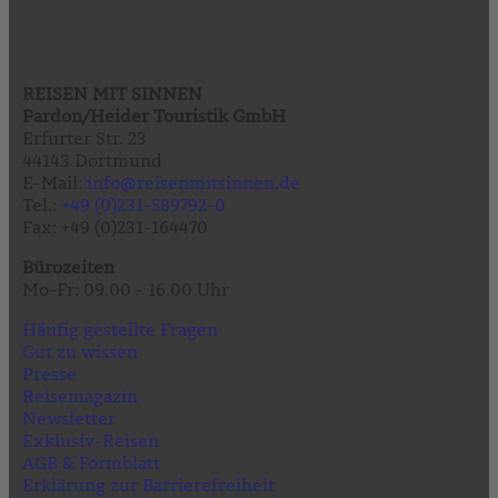
REISEN MIT SINNEN
Pardon/Heider Touristik GmbH
Erfurter Str. 23
44143 Dortmund
E-Mail:
info@reisenmitsinnen.de
Tel.:
+49 (0)231-589792-0
Fax: +49 (0)231-164470
Bürozeiten
Mo-Fr: 09.00 - 16.00 Uhr
Häufig gestellte Fragen
Gut zu wissen
Presse
Reisemagazin
Newsletter
Exklusiv-Reisen
AGB & Formblatt
Erklärung zur Barrierefreiheit