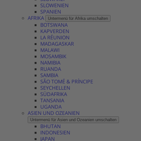
SLOWENIEN
SPANIEN
AFRIKA
Untermenü für Afrika umschalten
BOTSWANA
KAPVERDEN
LA RÉUNION
MADAGASKAR
MALAWI
MOSAMBIK
NAMIBIA
RUANDA
SAMBIA
SÃO TOMÉ & PRÍNCIPE
SEYCHELLEN
SÜDAFRIKA
TANSANIA
UGANDA
ASIEN UND OZEANIEN
Untermenü für Asien und Ozeanien umschalten
BHUTAN
INDONESIEN
JAPAN