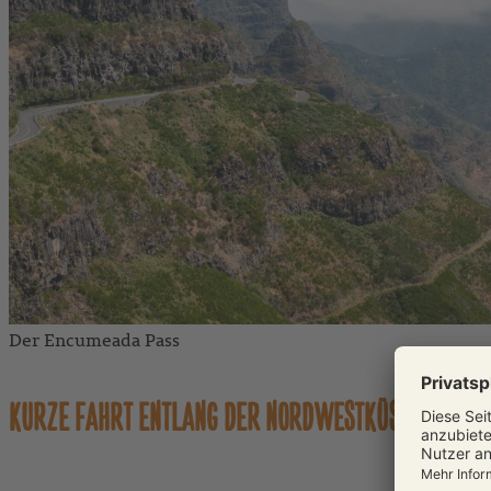
Der Encumeada Pass
KURZE FAHRT ENTLANG DER NORDWESTKÜSTE ZURÜCK