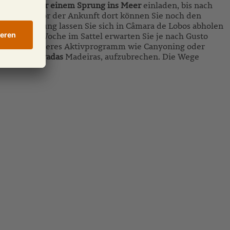
ufpause oder einem Sprung ins Meer
einladen, bis nach
iras. Kurz vor der Ankunft dort können Sie noch den
und Akkuladung lassen Sie sich in Câmara de Lobos abholen
ner guten Woche im Sattel erwarten Sie je nach Gusto
ung oder anderes Aktivprogramm wie Canyoning oder
ekannten Levadas
Madeiras, aufzubrechen. Die Wege