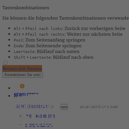
Tastenkombinationen
Sie können die folgenden Tastenkombinationen verwenden
+
: Zurück zur vorherigen Seite
Alt
Pfeil nach links
+
: Weiter zur nächsten Seite
Alt
Pfeil nach rechts
: Zum Seitenanfang springen
Pos1
: Zum Seitenende springen
Ende
: Bildlauf nach unten
Leertaste
+
: Bildlauf nach oben
Shift
Leertaste
Reisen mit Sinnen
Kontaktieren Sie uns!
Newsletter
Agenturbereich
Untermenü für Agenturbereich umschalten
Partner-Newsletter
Downloadbereich