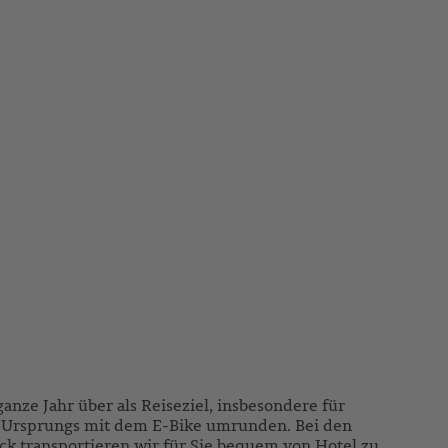
anze Jahr über als Reiseziel, insbesondere für
hen Ursprungs mit dem E-Bike umrunden. Bei den
ck transportieren wir für Sie bequem von Hotel zu