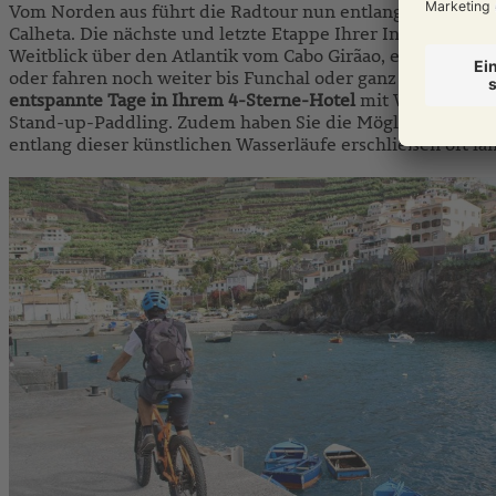
Vom Norden aus führt die Radtour nun entlang der Westkü
Calheta. Die nächste und letzte Etappe Ihrer Inselumrund
Weitblick über den Atlantik vom Cabo Girãao, einer der h
oder fahren noch weiter bis Funchal oder ganz zurück zu
entspannte Tage in Ihrem 4-Sterne-Hotel
mit Wellnessber
Stand-up-Paddling. Zudem haben Sie die Möglichkeit zu e
entlang dieser künstlichen Wasserläufe erschließen oft la