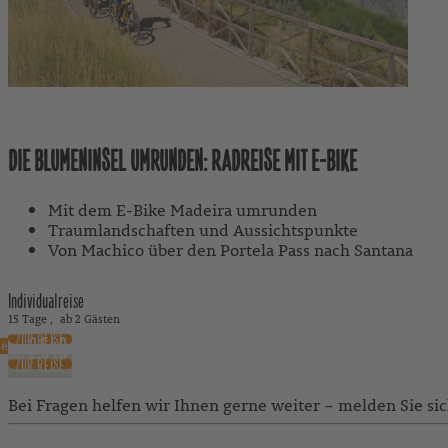
Madeira, Portugal
DIE BLUMENINSEL UMRUNDEN: RADREISE MIT E-BIKE
Mit dem E-Bike Madeira umrunden
Traumlandschaften und Aussichtspunkte
Von Machico über den Portela Pass nach Santana
Individualreise
15 Tage
ab 2 Gästen
ZUR REISE
2.549 €
se
ab
exkl. Flug
ZUR REISE
Bei Fragen helfen wir Ihnen gerne weiter – melden Sie si