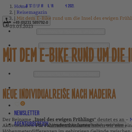
Home
Bestellformular Magazin 2026
Reisemagazin
Mit dem E-Bike rund um die Insel des ewigen Frühl
+49 (0)231 589792-0
03.03.2023
REISEZIELE
Untermenü für Reiseziele umschalten
REISETYPEN
Untermenü für ReiseTypen umschalten
MIT DEM E-BIKE RUND UM DIE
FAIRER TOURISMUS
Untermenü für Fairer Tourismus umschalten
ÜBER UNS
Untermenü für Über uns umschalten
REISEMAGAZIN
NEUE INDIVIDUALREISE NACH MADEIRA
Newsletter
Der Beiname „
Insel des ewigen Frühlings
“ deutet es an –
Agenturbereich
Aktivurlauber.
Für Fahrradenthusiasten
haben wir nun eine
Untermenü für Agenturbereich umschalten
Höhenmeterdifferenzen im gebirgigen Gelände zwischen + 2