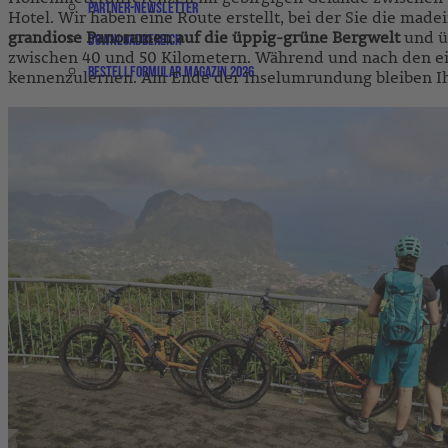
Partner-Newsletter
Hotel. Wir haben eine Route erstellt, bei der Sie die m
grandiose Panoramen auf die üppig-grüne Bergwelt
und üb
Downloadbereich
zwischen 40 und 50 Kilometern. Während und nach den ein
Bestellformular Magazin 2026
kennenzulernen. Am Ende der Inselumrundung bleiben Ih