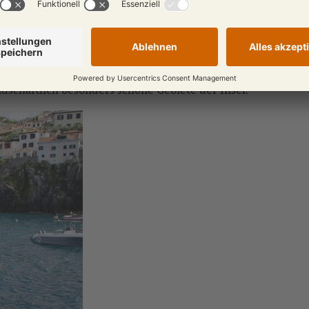
ste vorbei an hübschen Ortschaften, die zu einer
Verschna
ung endet in Câmara de Lobos, das älteste Fischerdorf Made
öchsten Steilklippen Europas, genießen. Je nach Kondition 
 Ihrem Ausgangs- und Endpunkt der Radtour Caniço. Nach ei
eich direkt am Meer sowie weitere Ausflüge in die Umgeb
iner weiteren begleiteten
Radto
ur, teilweise entlang der b
ndschaftlich besonders schöne Gebiete der Insel.