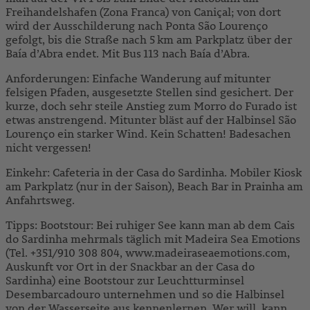
Freihandelshafen (Zona Franca) von Caniçal; von dort
wird der Ausschilderung nach Ponta São Lourenço
gefolgt, bis die Straße nach 5 km am Parkplatz über der
Baía d’Abra endet. Mit Bus 113 nach Baía d’Abra.
Anforderungen: Einfache Wanderung auf mitunter
felsigen Pfaden, ausgesetzte Stellen sind gesichert. Der
kurze, doch sehr steile Anstieg zum Morro do Furado ist
etwas anstrengend. Mitunter bläst auf der Halbinsel São
Lourenço ein starker Wind. Kein Schatten! Badesachen
nicht vergessen!
Einkehr: Cafeteria in der Casa do Sardinha. Mobiler Kiosk
am Parkplatz (nur in der Saison), Beach Bar in Prainha am
Anfahrtsweg.
Tipps: Bootstour: Bei ruhiger See kann man ab dem Cais
do Sardinha mehrmals täglich mit Madeira Sea Emotions
(Tel. +351/910 308 804, www.madeiraseaemotions.com,
Auskunft vor Ort in der Snackbar an der Casa do
Sardinha) eine Bootstour zur Leuchtturminsel
Desembarcadouro unternehmen und so die Halbinsel
von der Wasserseite aus kennenlernen. Wer will, kann