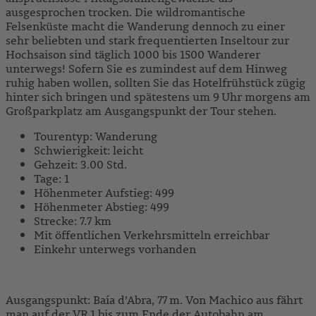
ausgesprochen trocken. Die wildromantische
Felsenküste macht die Wanderung dennoch zu einer
sehr beliebten und stark frequentierten Inseltour zur
Hochsaison sind täglich 1000 bis 1500 Wanderer
unterwegs! Sofern Sie es zumindest auf dem Hinweg
ruhig haben wollen, sollten Sie das Hotelfrühstück zügig
hinter sich bringen und spätestens um 9 Uhr morgens am
Großparkplatz am Ausgangspunkt der Tour stehen.
Tourentyp: Wanderung
Schwierigkeit: leicht
Gehzeit: 3.00 Std.
Tage: 1
Höhenmeter Aufstieg: 499
Höhenmeter Abstieg: 499
Strecke: 7.7 km
Mit öffentlichen Verkehrsmitteln erreichbar
Einkehr unterwegs vorhanden
Ausgangspunkt: Baía d’Abra, 77 m. Von Machico aus fährt
man auf der VR 1 bis zum Ende der Autobahn am