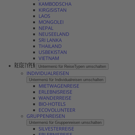
KAMBODSCHA
KIRGISISTAN
LAOS
MONGOLEI
NEPAL
NEUSEELAND
SRI LANKA
THAILAND
USBEKISTAN
VIETNAM
REISETYPEN
Untermenü für ReiseTypen umschalten
INDIVIDUALREISEN
Untermenü für Individualreisen umschalten
MIETWAGENREISE
ERLEBNISREISE
WANDERREISE
BIO-HOTELS
ECOVOLUNTEER
GRUPPENREISEN
Untermenü für Gruppenreisen umschalten
SILVESTERREISE
ERLEBNISREISE