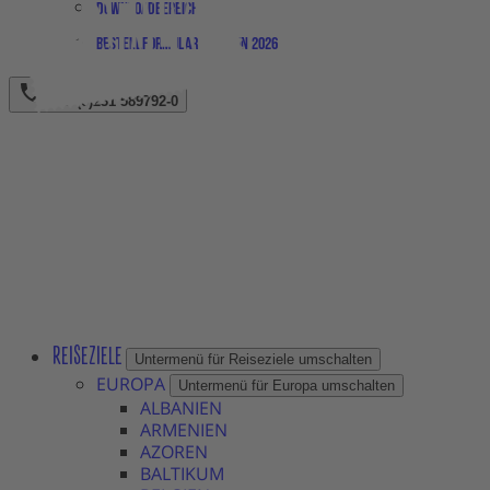
Downloadbereich
Bestellformular Magazin 2026
+49 (0)231 589792-0
REISEZIELE
Untermenü für Reiseziele umschalten
EUROPA
Untermenü für Europa umschalten
ALBANIEN
ARMENIEN
AZOREN
BALTIKUM