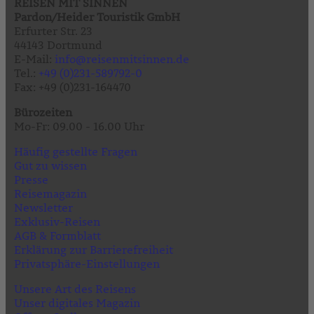
REISEN MIT SINNEN
Pardon/Heider Touristik GmbH
Erfurter Str. 23
44143 Dortmund
E-Mail:
info@reisenmitsinnen.de
Tel.:
+49 (0)231-589792-0
Fax: +49 (0)231-164470
Bürozeiten
Mo-Fr: 09.00 - 16.00 Uhr
Häufig gestellte Fragen
Gut zu wissen
Presse
Reisemagazin
Newsletter
Exklusiv-Reisen
AGB & Formblatt
Erklärung zur Barrierefreiheit
Privatsphäre-Einstellungen
Unsere Art des Reisens
Unser digitales Magazin