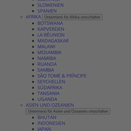
SLOWENIEN
SPANIEN
AFRIKA
Untermenü für Afrika umschalten
BOTSWANA
KAPVERDEN
LA RÉUNION
MADAGASKAR
MALAWI
MOSAMBIK
NAMIBIA
RUANDA
SAMBIA
SÃO TOMÉ & PRÍNCIPE
SEYCHELLEN
SÜDAFRIKA
TANSANIA
UGANDA
ASIEN UND OZEANIEN
Untermenü für Asien und Ozeanien umschalten
BHUTAN
INDONESIEN
JAPAN