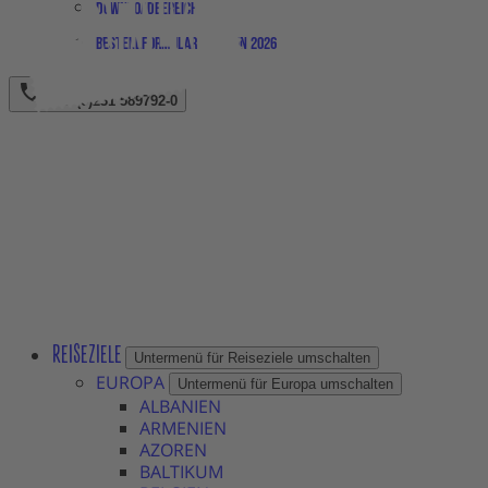
Downloadbereich
Bestellformular Magazin 2026
+49 (0)231 589792-0
REISEZIELE
Untermenü für Reiseziele umschalten
EUROPA
Untermenü für Europa umschalten
ALBANIEN
ARMENIEN
AZOREN
BALTIKUM