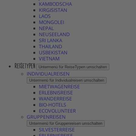
KAMBODSCHA
KIRGISISTAN
LAOS
MONGOLEI
NEPAL
NEUSEELAND
SRI LANKA
THAILAND
USBEKISTAN
VIETNAM
REISETYPEN
Untermenü für ReiseTypen umschalten
INDIVIDUALREISEN
Untermenü für Individualreisen umschalten
MIETWAGENREISE
ERLEBNISREISE
WANDERREISE
BIO-HOTELS
ECOVOLUNTEER
GRUPPENREISEN
Untermenü für Gruppenreisen umschalten
SILVESTERREISE
ERLEBNISREISE