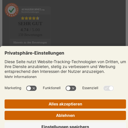
AUSGEZEICHNET
.org
Kundenbewertungen
SEHR GUT
4.74
/ 5.00
159 Bewertungen
Hinweis zu den Bewertungen
KONTAKT
Telefon:
+49 (0)231 589792-0
E-Mail:
info@reisenmitsinnen.de
Auswahl schließen