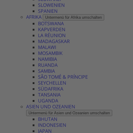
SLOWENIEN
SPANIEN
AFRIKA
Untermenü für Afrika umschalten
BOTSWANA
KAPVERDEN
LA RÉUNION
MADAGASKAR
MALAWI
MOSAMBIK
NAMIBIA
RUANDA
SAMBIA
SÃO TOMÉ & PRÍNCIPE
SEYCHELLEN
SÜDAFRIKA
TANSANIA
UGANDA
ASIEN UND OZEANIEN
Untermenü für Asien und Ozeanien umschalten
BHUTAN
INDONESIEN
JAPAN