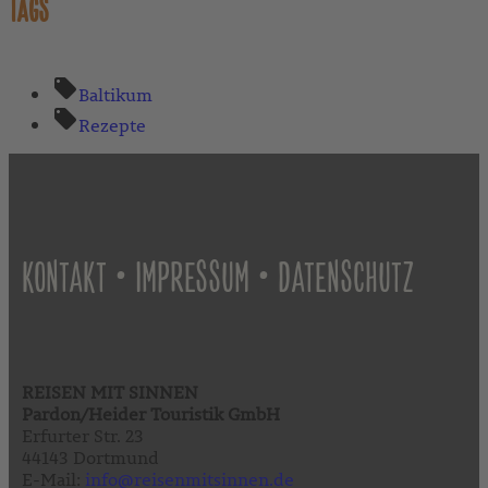
TAGS
Baltikum
Rezepte
•
•
KONTAKT
IMPRESSUM
DATENSCHUTZ
REISEN MIT SINNEN
Pardon/Heider Touristik GmbH
Erfurter Str. 23
44143 Dortmund
E-Mail:
info@reisenmitsinnen.de