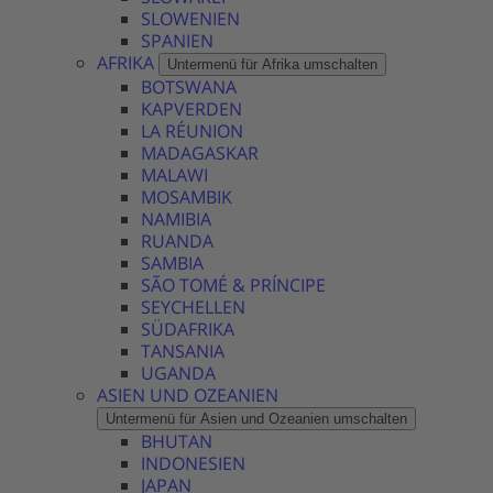
SLOWENIEN
SPANIEN
AFRIKA
Untermenü für Afrika umschalten
BOTSWANA
KAPVERDEN
LA RÉUNION
MADAGASKAR
MALAWI
MOSAMBIK
NAMIBIA
RUANDA
SAMBIA
SÃO TOMÉ & PRÍNCIPE
SEYCHELLEN
SÜDAFRIKA
TANSANIA
UGANDA
ASIEN UND OZEANIEN
Untermenü für Asien und Ozeanien umschalten
BHUTAN
INDONESIEN
JAPAN