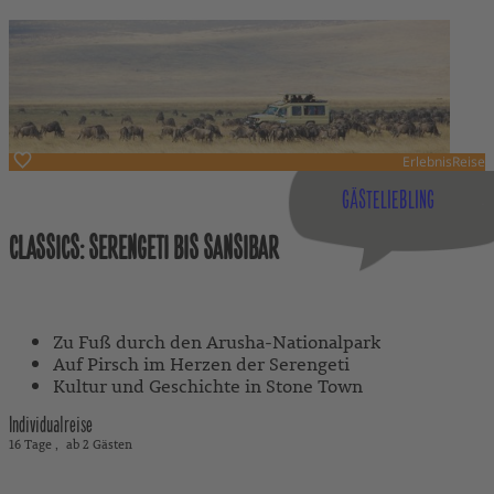
ErlebnisReise
Tansania
GÄSTELIEBLING
CLASSICS: SERENGETI BIS SANSIBAR
Mit Reiseleitung
Zu Fuß durch den Arusha-Nationalpark
Auf Pirsch im Herzen der Serengeti
Kultur und Geschichte in Stone Town
Individualreise
16 Tage
ab 2 Gästen
5.670 €
ab
exkl. Flug