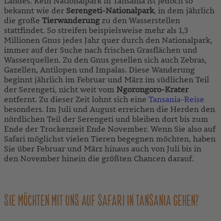
Landes. Kein Nationalpark in Tansania ist jedoch so
bekannt wie der
Serengeti-Nationalpark
, in dem jährlich
die große
Tierwanderung
zu den Wasserstellen
stattfindet. So streifen beispielsweise mehr als 1,3
Millionen Gnus jedes Jahr quer durch den Nationalpark,
immer auf der Suche nach frischen Grasflächen und
Wasserquellen. Zu den Gnus gesellen sich auch Zebras,
Gazellen, Antilopen und Impalas. Diese Wanderung
beginnt jährlich im Februar und März im südlichen Teil
der Serengeti, nicht weit vom
Ngorongoro-Krater
entfernt. Zu dieser Zeit lohnt sich eine
Tansania-Reise
besonders. Im Juli und August erreichen die Herden den
nördlichen Teil der Serengeti und bleiben dort bis zum
Ende der Trockenzeit Ende November. Wenn Sie also auf
Safari möglichst vielen Tieren begegnen möchten, haben
Sie über Februar und März hinaus auch von Juli bis in
den November hinein die größten Chancen darauf.
SIE MÖCHTEN MIT UNS AUF SAFARI IN TANSANIA GEHEN?