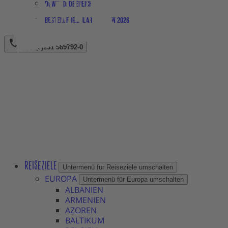
Downloadbereich
Bestellformular Magazin 2026
+49 (0)231 589792-0
REISEZIELE
Untermenü für Reiseziele umschalten
EUROPA
Untermenü für Europa umschalten
ALBANIEN
ARMENIEN
AZOREN
BALTIKUM