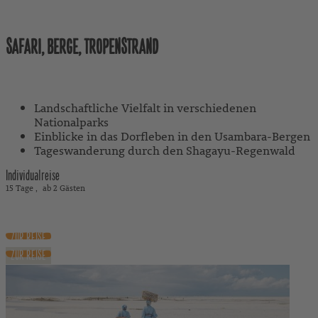
Tansania
SAFARI, BERGE, TROPENSTRAND
Mit Reiseleitung
Landschaftliche Vielfalt in verschiedenen
Nationalparks
Einblicke in das Dorfleben in den Usambara-Bergen
Tageswanderung durch den Shagayu-Regenwald
Individualreise
15 Tage
ab 2 Gästen
5.230 €
ab
exkl. Flug
ZUR REISE
ZUR REISE