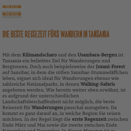
ZUR REISE
ZUR REISE
DIE BESTE REISEZEIT FÜRS WANDERN IN TANSANIA
Mit dem
Kilimandscharo
und den
Usambara-Bergen
ist
Tansania ein beliebtes Ziel für Wanderungen und
Bergtouren. Doch auch beispielsweise der
Jozani-Forest
auf Sansibar, in dem die süßen Sansibar-Stummeläffchen
leben, eignet sich ideal für Wanderungen ebenso wie
zahlreiche Nationalparks, in denen
Walking-Safaris
angeboten werden. Wie bereits weiter oben erwähnt, ist
es aufgrund der unterschiedlichen
Landschaftsbeschaffenheit nicht möglich, die beste
Reisezeit für
Wanderungen
pauschal anzugeben. Da
kommt es ganz darauf an, in welche Region Sie reisen
möchten. In der Regel liegt die
erste Regenzeit
zwischen
Ende März und Mai sowie die zweite zwischen Ende
November und Dezember. In diesen Monaten ist es