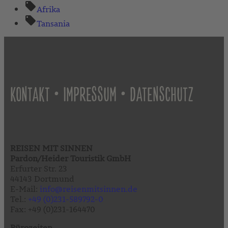
Afrika
Tansania
•
•
KONTAKT
IMPRESSUM
DATENSCHUTZ
REISEN MIT SINNEN
Pardon/Heider Touristik GmbH
Erfurter Str. 23
44143 Dortmund
E-Mail:
info@reisenmitsinnen.de
Tel.:
+49 (0)231-589792-0
Fax: +49 (0)231-164470
Bürozeiten