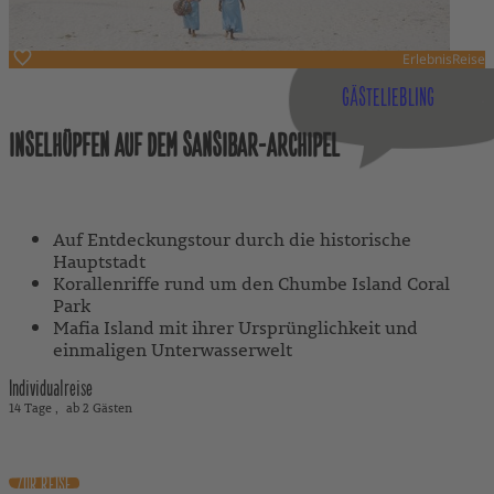
ErlebnisReise
Tansania
GÄSTELIEBLING
INSELHÜPFEN AUF DEM SANSIBAR-ARCHIPEL
Mit geführten Ausflügen
Auf Entdeckungstour durch die historische
Hauptstadt
Korallenriffe rund um den Chumbe Island Coral
Park
Mafia Island mit ihrer Ursprünglichkeit und
einmaligen Unterwasserwelt
Individualreise
14 Tage
ab 2 Gästen
3.850 €
ab
exkl. Flug
ZUR REISE