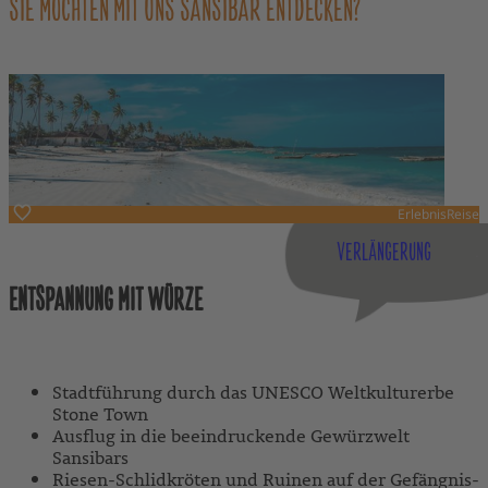
SIE MÖCHTEN MIT UNS SANSIBAR ENTDECKEN?
ErlebnisReise
Tansania
VERLÄNGERUNG
ENTSPANNUNG MIT WÜRZE
Mit geführten Ausflügen
Stadtführung durch das UNESCO Weltkulturerbe
Stone Town
Ausflug in die beeindruckende Gewürzwelt
Sansibars
Riesen-Schlidkröten und Ruinen auf der Gefängnis-