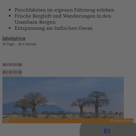
Pirschfahrten im eigenen Fahrzeug erleben
Frische Bergluft und Wanderungen in den
Usambara-Bergen
Entspannung am Indischen Ozean
Individualreise
16 Tage
ab 2 Gästen
4.050 €
ab
exkl. Flug
ZUR REISE
ZUR REISE
ErlebnisReise
Tansania
NEU