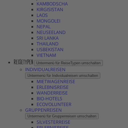
KAMBODSCHA
KIRGISISTAN
LAOS
MONGOLEI
NEPAL
NEUSEELAND
SRI LANKA
THAILAND
USBEKISTAN
VIETNAM
REISETYPEN
Untermenü für ReiseTypen umschalten
INDIVIDUALREISEN
Untermenü für Individualreisen umschalten
MIETWAGENREISE
ERLEBNISREISE
WANDERREISE
BIO-HOTELS
ECOVOLUNTEER
GRUPPENREISEN
Untermenü für Gruppenreisen umschalten
SILVESTERREISE
ERLEBNISREISE