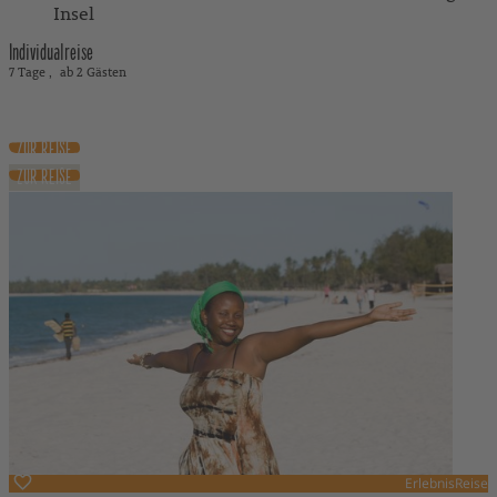
Insel
Individualreise
7 Tage
ab 2 Gästen
1.380 €
ab
exkl. Flug
ZUR REISE
ZUR REISE
ErlebnisReise