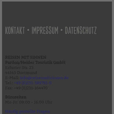
•
•
KONTAKT
IMPRESSUM
DATENSCHUTZ
REISEN MIT SINNEN
Pardon/Heider Touristik GmbH
Erfurter Str. 23
44143 Dortmund
E-Mail:
info@reisenmitsinnen.de
Tel.:
+49 (0)231-589792-0
Fax: +49 (0)231-164470
Bürozeiten
Mo-Fr: 09.00 - 16.00 Uhr
Häufig gestellte Fragen