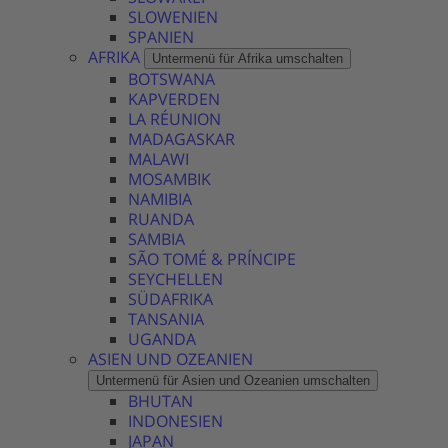
SLOWENIEN
SPANIEN
AFRIKA
Untermenü für Afrika umschalten
BOTSWANA
KAPVERDEN
LA RÉUNION
MADAGASKAR
MALAWI
MOSAMBIK
NAMIBIA
RUANDA
SAMBIA
SÃO TOMÉ & PRÍNCIPE
SEYCHELLEN
SÜDAFRIKA
TANSANIA
UGANDA
ASIEN UND OZEANIEN
Untermenü für Asien und Ozeanien umschalten
BHUTAN
INDONESIEN
JAPAN