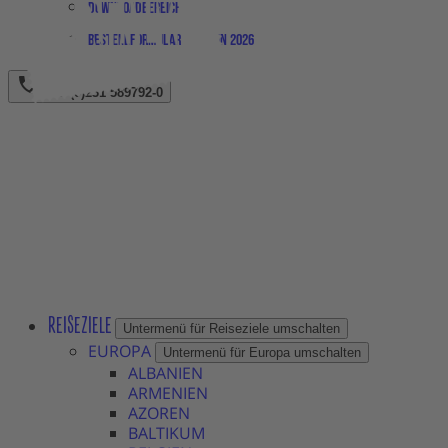
Downloadbereich
Bestellformular Magazin 2026
+49 (0)231 589792-0
REISEZIELE
Untermenü für Reiseziele umschalten
EUROPA
Untermenü für Europa umschalten
ALBANIEN
ARMENIEN
AZOREN
BALTIKUM