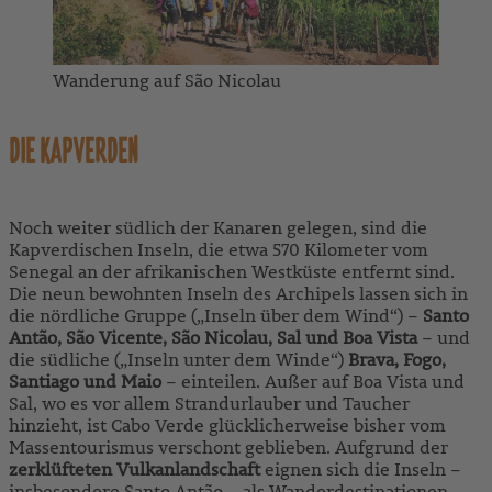
Wanderung auf São Nicolau
DIE KAPVERDEN
Noch weiter südlich der Kanaren gelegen, sind die
Kapverdischen Inseln, die etwa 570 Kilometer vom
Senegal an der afrikanischen Westküste entfernt sind.
Die neun bewohnten Inseln des Archipels lassen sich in
die nördliche Gruppe („Inseln über dem Wind“) –
Santo
Antão, São Vicente, São Nicolau, Sal und Boa Vista
– und
die südliche („Inseln unter dem Winde“)
Brava, Fogo,
Santiago und Maio
– einteilen. Außer auf Boa Vista und
Sal, wo es vor allem Strandurlauber und Taucher
hinzieht, ist Cabo Verde glücklicherweise bisher vom
Massentourismus verschont geblieben. Aufgrund der
zerklüfteten Vulkanlandschaft
eignen sich die Inseln –
insbesondere Santo Antão – als Wanderdestinationen.