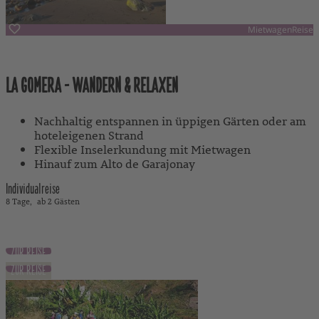
MietwagenReise
Kanaren, Spanien
LA GOMERA - WANDERN & RELAXEN
Nachhaltig entspannen in üppigen Gärten oder am
hoteleigenen Strand
Flexible Inselerkundung mit Mietwagen
Hinauf zum Alto de Garajonay
Individualreise
8 Tage
ab 2 Gästen
940 €
ab
exkl. Flug
ZUR REISE
ZUR REISE