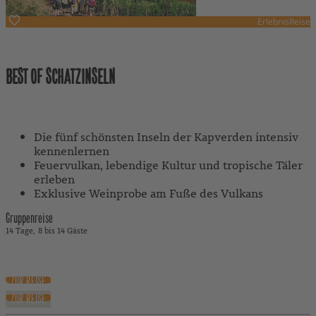
ErlebnisReise
Kapverden
BEST OF SCHATZINSELN
Mit Reiseleitung
Die fünf schönsten Inseln der Kapverden intensiv
kennenlernen
Feuervulkan, lebendige Kultur und tropische Täler
erleben
Exklusive Weinprobe am Fuße des Vulkans
Gruppenreise
14 Tage
8 bis 14 Gäste
4.090 €
ab
inkl. Flug
ZUR REISE
ZUR REISE