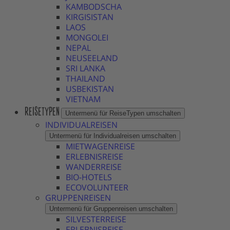
KAMBODSCHA
KIRGISISTAN
LAOS
MONGOLEI
NEPAL
NEUSEELAND
SRI LANKA
THAILAND
USBEKISTAN
VIETNAM
REISETYPEN
Untermenü für ReiseTypen umschalten
INDIVIDUALREISEN
Untermenü für Individualreisen umschalten
MIETWAGENREISE
ERLEBNISREISE
WANDERREISE
BIO-HOTELS
ECOVOLUNTEER
GRUPPENREISEN
Untermenü für Gruppenreisen umschalten
SILVESTERREISE
ERLEBNISREISE