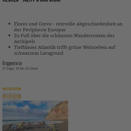
Mit Reiseleitung
Flores und Corvo - reizvolle Abgeschiedenheit an
der Peripherie Europas
Zu Fuß über die schönsten Wanderrouten des
Archipels
Tiefblauer Atlantik trifft grüne Weinreben auf
schwarzem Lavagrund
Gruppenreise
13 Tage
10 bis 12 Gäste
3.990 €
ab
inkl. Flug
ZUR REISE
ZUR REISE