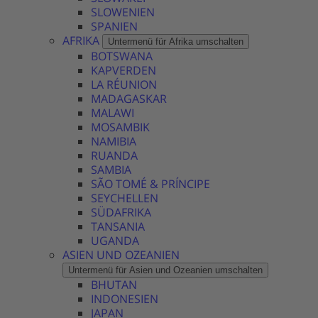
SLOWENIEN
SPANIEN
AFRIKA
Untermenü für Afrika umschalten
BOTSWANA
KAPVERDEN
LA RÉUNION
MADAGASKAR
MALAWI
MOSAMBIK
NAMIBIA
RUANDA
SAMBIA
SÃO TOMÉ & PRÍNCIPE
SEYCHELLEN
SÜDAFRIKA
TANSANIA
UGANDA
ASIEN UND OZEANIEN
Untermenü für Asien und Ozeanien umschalten
BHUTAN
INDONESIEN
JAPAN