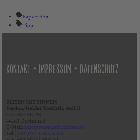
Kapverden
Tipps
•
•
KONTAKT
IMPRESSUM
DATENSCHUTZ
REISEN MIT SINNEN
Pardon/Heider Touristik GmbH
Erfurter Str. 23
44143 Dortmund
E-Mail:
info@reisenmitsinnen.de
Tel.:
+49 (0)231-589792-0
Fax: +49 (0)231-164470