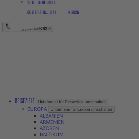
Downloadbereich
Bestellformular Magazin 2026
+49 (0)231 589792-0
REISEZIELE
Untermenü für Reiseziele umschalten
EUROPA
Untermenü für Europa umschalten
ALBANIEN
ARMENIEN
AZOREN
BALTIKUM