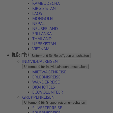
KAMBODSCHA
KIRGISISTAN
LAOS
MONGOLEI
NEPAL
NEUSEELAND
SRI LANKA
THAILAND
USBEKISTAN
VIETNAM
REISETYPEN
Untermenü für ReiseTypen umschalten
INDIVIDUALREISEN
Untermenü für Individualreisen umschalten
MIETWAGENREISE
ERLEBNISREISE
WANDERREISE
BIO-HOTELS
ECOVOLUNTEER
GRUPPENREISEN
Untermenü für Gruppenreisen umschalten
SILVESTERREISE
ERLEBNISREISE