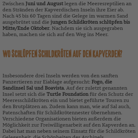
Zwischen
Juni und August
legen die Meeresreptilien an
den Stränden der Kapverdischen Inseln ihre Eier ab.
Nach 45 bis 60 Tagen sind die Gelege im warmen Sand
ausgebrütet und die
jungen Schildkröten schlüpfen bis
Mitte/Ende Oktober
. Nachdem sie sich ausgegraben
haben, machen sie sich auf den Weg ins Meer.
WO SCHLÜPFEN SCHILDKRÖTEN AUF DEN KAPVERDEN?
Insbesondere drei Inseln werden von den sanften
Panzertieren zur Eiablage aufgesucht:
Fogo, die
Sandinsel Sal und Boavista
. Auf der zuletzt genannten
Insel setzt sich die
Turtle Foundation
für den Schutz der
Meeresschildkröten ein und bietet geführte Touren zu
den Brutplätzen an. Zudem kann man, wie auf Sal auch,
Patenschaften für Schildkrötennester übernehmen.
Verschiedene Organisationen bieten außerdem die
Möglichkeit zur Freiwilligenarbeit auf den Kapverden an.
Dabei hat man neben seinem Einsatz für die Schildkröten
Gelegenheit, die Schönheiten des Archipels