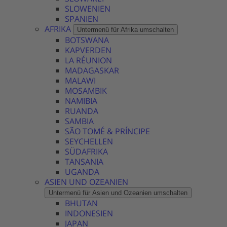
SLOWENIEN
SPANIEN
AFRIKA
Untermenü für Afrika umschalten
BOTSWANA
KAPVERDEN
LA RÉUNION
MADAGASKAR
MALAWI
MOSAMBIK
NAMIBIA
RUANDA
SAMBIA
SÃO TOMÉ & PRÍNCIPE
SEYCHELLEN
SÜDAFRIKA
TANSANIA
UGANDA
ASIEN UND OZEANIEN
Untermenü für Asien und Ozeanien umschalten
BHUTAN
INDONESIEN
JAPAN