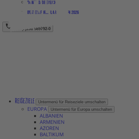
Downloadbereich
Bestellformular Magazin 2026
+49 (0)231 589792-0
REISEZIELE
Untermenü für Reiseziele umschalten
EUROPA
Untermenü für Europa umschalten
ALBANIEN
ARMENIEN
AZOREN
BALTIKUM