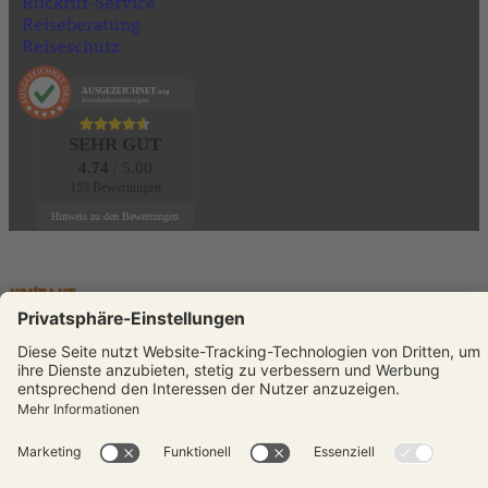
Rückruf-Service
Reiseberatung
Reiseschutz
AUSGEZEICHNET
.org
Kundenbewertungen
SEHR GUT
4.74
/ 5.00
159 Bewertungen
Hinweis zu den Bewertungen
KONTAKT
Telefon:
+49 (0)231 589792-0
E-Mail:
info@reisenmitsinnen.de
Auswahl schließen