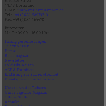
Erfurter Str. 23
44143 Dortmund
E-Mail:
info@reisenmitsinnen.de
Tel.:
+49 (0)231-589792-0
Fax: +49 (0)231-164470
Bürozeiten
Mo-Fr: 09.00 - 16.00 Uhr
Häufig gestellte Fragen
Gut zu wissen
Presse
Reisemagazin
Newsletter
Exklusiv-Reisen
AGB & Formblatt
Erklärung zur Barrierefreiheit
Privatsphäre-Einstellungen
Unsere Art des Reisens
Unser digitales Magazin
Offene Stellen
Kontakt