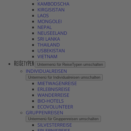
KAMBODSCHA
KIRGISISTAN
LAOS
MONGOLEI
NEPAL
NEUSEELAND
SRI LANKA
THAILAND
USBEKISTAN
VIETNAM
REISETYPEN
Untermenü für ReiseTypen umschalten
INDIVIDUALREISEN
Untermenü für Individualreisen umschalten
MIETWAGENREISE
ERLEBNISREISE
WANDERREISE
BIO-HOTELS
ECOVOLUNTEER
GRUPPENREISEN
Untermenü für Gruppenreisen umschalten
SILVESTERREISE
ERLEBNISREISE