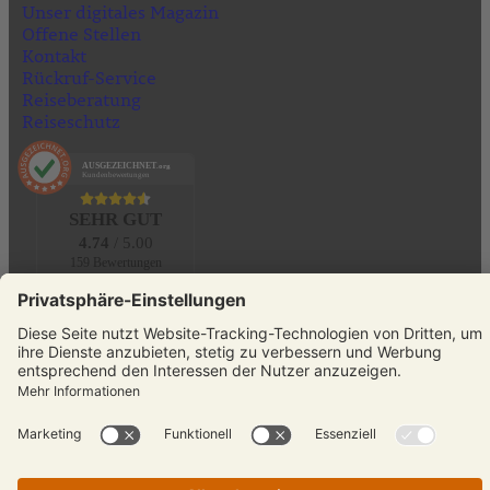
Unser digitales Magazin
Offene Stellen
Kontakt
Rückruf-Service
Reiseberatung
Reiseschutz
AUSGEZEICHNET
.org
Kundenbewertungen
SEHR GUT
4.74
/ 5.00
159 Bewertungen
Hinweis zu den Bewertungen
KONTAKT
Telefon:
+49 (0)231 589792-0
E-Mail:
info@reisenmitsinnen.de