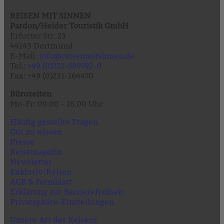
REISEN MIT SINNEN
Pardon/Heider Touristik GmbH
Erfurter Str. 23
44143 Dortmund
E-Mail:
info@reisenmitsinnen.de
Tel.:
+49 (0)231-589792-0
Fax: +49 (0)231-164470
Bürozeiten
Mo-Fr: 09.00 - 16.00 Uhr
Häufig gestellte Fragen
Gut zu wissen
Presse
Reisemagazin
Newsletter
Exklusiv-Reisen
AGB & Formblatt
Erklärung zur Barrierefreiheit
Privatsphäre-Einstellungen
Unsere Art des Reisens