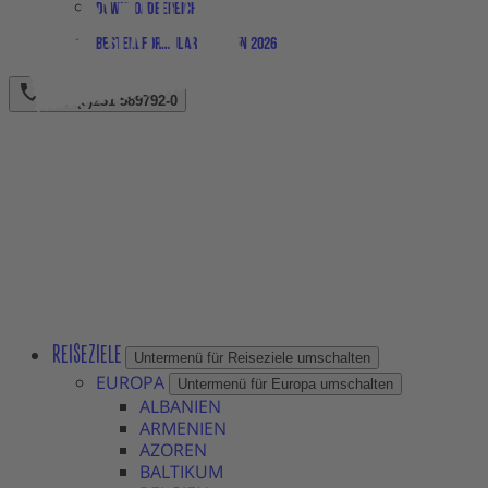
Downloadbereich
Bestellformular Magazin 2026
+49 (0)231 589792-0
REISEZIELE
Untermenü für Reiseziele umschalten
EUROPA
Untermenü für Europa umschalten
ALBANIEN
ARMENIEN
AZOREN
BALTIKUM