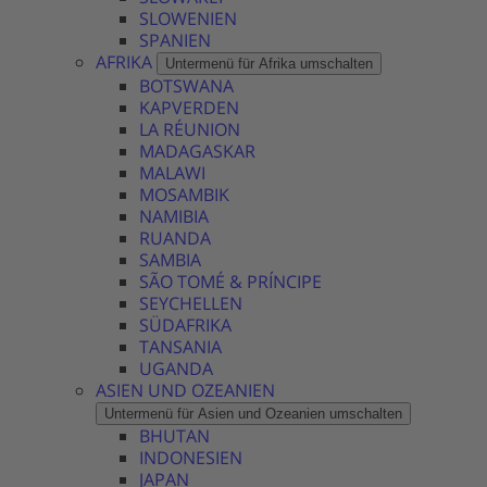
SLOWENIEN
SPANIEN
AFRIKA
Untermenü für Afrika umschalten
BOTSWANA
KAPVERDEN
LA RÉUNION
MADAGASKAR
MALAWI
MOSAMBIK
NAMIBIA
RUANDA
SAMBIA
SÃO TOMÉ & PRÍNCIPE
SEYCHELLEN
SÜDAFRIKA
TANSANIA
UGANDA
ASIEN UND OZEANIEN
Untermenü für Asien und Ozeanien umschalten
BHUTAN
INDONESIEN
JAPAN