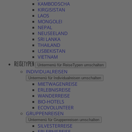
KAMBODSCHA
KIRGISISTAN
LAOS
MONGOLEI
NEPAL
NEUSEELAND
SRI LANKA
THAILAND
USBEKISTAN
VIETNAM
REISETYPEN
Untermenü für ReiseTypen umschalten
INDIVIDUALREISEN
Untermenü für Individualreisen umschalten
MIETWAGENREISE
ERLEBNISREISE
WANDERREISE
BIO-HOTELS
ECOVOLUNTEER
GRUPPENREISEN
Untermenü für Gruppenreisen umschalten
SILVESTERREISE
ERLEBNISREISE