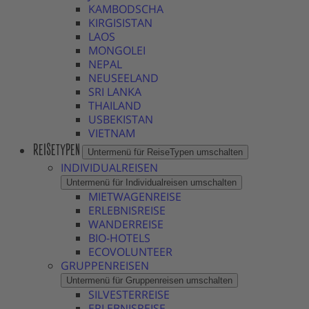
KAMBODSCHA
KIRGISISTAN
LAOS
MONGOLEI
NEPAL
NEUSEELAND
SRI LANKA
THAILAND
USBEKISTAN
VIETNAM
REISETYPEN
Untermenü für ReiseTypen umschalten
INDIVIDUALREISEN
Untermenü für Individualreisen umschalten
MIETWAGENREISE
ERLEBNISREISE
WANDERREISE
BIO-HOTELS
ECOVOLUNTEER
GRUPPENREISEN
Untermenü für Gruppenreisen umschalten
SILVESTERREISE
ERLEBNISREISE