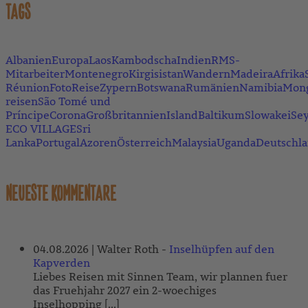
TAGS
Albanien
Europa
Laos
Kambodscha
Indien
RMS-
Mitarbeiter
Montenegro
Kirgisistan
Wandern
Madeira
Afrika
Réunion
FotoReise
Zypern
Botswana
Rumänien
Namibia
Mong
reisen
São Tomé und
Príncipe
Corona
Großbritannien
Island
Baltikum
Slowakei
Sey
ECO VILLAGE
Sri
Lanka
Portugal
Azoren
Österreich
Malaysia
Uganda
Deutschl
NEUESTE KOMMENTARE
04.08.2026 |
Walter Roth
-
Inselhüpfen auf den
Kapverden
Liebes Reisen mit Sinnen Team, wir plannen fuer
das Fruehjahr 2027 ein 2-woechiges
Inselhopping [...]