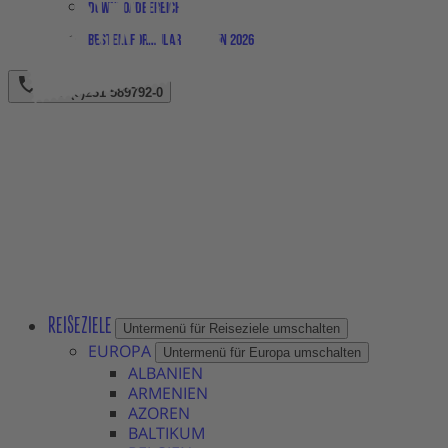
Downloadbereich
Bestellformular Magazin 2026
+49 (0)231 589792-0
REISEZIELE
Untermenü für Reiseziele umschalten
EUROPA
Untermenü für Europa umschalten
ALBANIEN
ARMENIEN
AZOREN
BALTIKUM