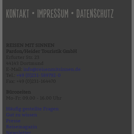
•
•
KONTAKT
IMPRESSUM
DATENSCHUTZ
REISEN MIT SINNEN
Pardon/Heider Touristik GmbH
Erfurter Str. 23
44143 Dortmund
E-Mail:
info@reisenmitsinnen.de
Tel.:
+49 (0)231-589792-0
Fax: +49 (0)231-164470
Bürozeiten
Mo-Fr: 09.00 - 16.00 Uhr
Häufig gestellte Fragen
Gut zu wissen
Presse
Reisemagazin
Newsletter