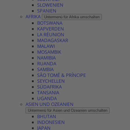
SLOWENIEN
SPANIEN
AFRIKA
Untermenü für Afrika umschalten
BOTSWANA
KAPVERDEN
LA RÉUNION
MADAGASKAR
MALAWI
MOSAMBIK
NAMIBIA
RUANDA
SAMBIA
SÃO TOMÉ & PRÍNCIPE
SEYCHELLEN
SÜDAFRIKA
TANSANIA
UGANDA
ASIEN UND OZEANIEN
Untermenü für Asien und Ozeanien umschalten
BHUTAN
INDONESIEN
JAPAN