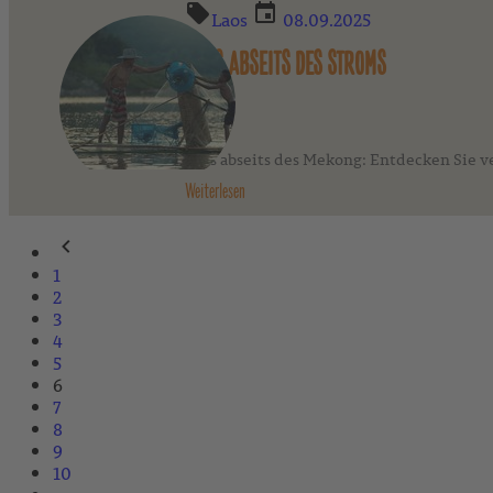
Laos
08.09.2025
LAOS ABSEITS DES STROMS
Laos abseits des Mekong: Entdecken Sie ve
Weiterlesen
1
2
3
4
5
6
7
8
9
10