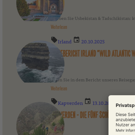
Erleben Sie Usbekistan & Tadschikistan: 
Weiterlesen
Irland
20.10.2025
REISEBERICHT IRLAND "WILD ATLANTIC 
Lesen Sie in dem Bericht unseres Reisegas
Weiterlesen
Kapverden
13.10.2025
KAPVERDEN - DIE FÜNF SCHÖNSTEN WAN