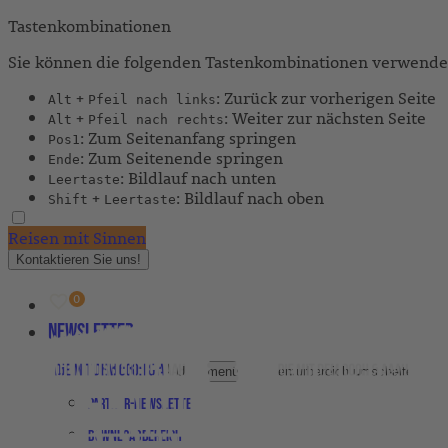
Tastenkombinationen
Sie können die folgenden Tastenkombinationen verwenden
+
: Zurück zur vorherigen Seite
Alt
Pfeil nach links
+
: Weiter zur nächsten Seite
Alt
Pfeil nach rechts
: Zum Seitenanfang springen
Pos1
: Zum Seitenende springen
Ende
: Bildlauf nach unten
Leertaste
+
: Bildlauf nach oben
Shift
Leertaste
Reisen mit Sinnen
Kontaktieren Sie uns!
Newsletter
Agenturbereich
Untermenü für Agenturbereich umschalten
Partner-Newsletter
Downloadbereich