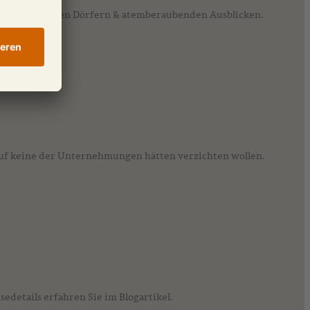
it authentischen Dörfern & atemberaubenden Ausblicken.
auf keine der Unternehmungen hätten verzichten wollen.
n kulturellen Belgienreise alte Meister und neue Impulse in Flandern. Mehr Reisedetails erfahren Sie im Blogartikel.