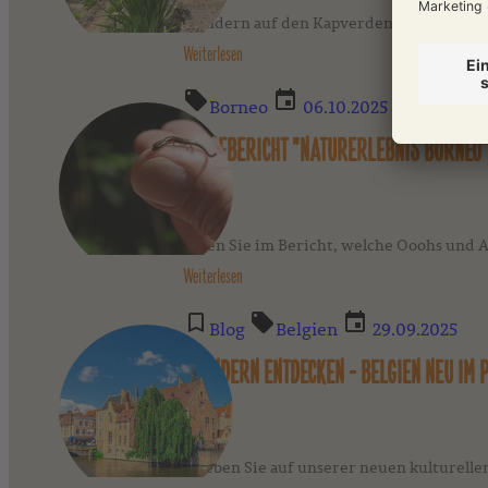
Wandern auf den Kapverden: Entdecken Si
Weiterlesen
Borneo
06.10.2025
REISEBERICHT "NATURERLEBNIS BORNEO
Lesen Sie im Bericht, welche Ooohs und 
Weiterlesen
Blog
Belgien
29.09.2025
FLANDERN ENTDECKEN - BELGIEN NEU IM