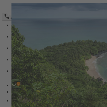
Bestellformular Magazin 2026
+49 (0)231 589792-0
REISEZIELE
Untermenü für Reiseziele umschalten
REISETYPEN
Untermenü für ReiseTypen umschalten
FAIRER TOURISMUS
Untermenü für Fairer Tourismus umschalten
ÜBER UNS
Untermenü für Über uns umschalten
REISEMAGAZIN
Newsletter
Agenturbereich
Untermenü für Agenturbereich umschalten