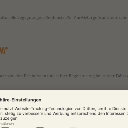
kulturelle Begegnungen, Seidenstraße, Fan-Gebirge & authentische 
WAY"
tes von den Erlebnissen und seiner Begeisterung bei seiner Fahrt 
DERUNGEN