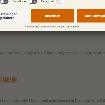
e Santo Antão, Fogo & Santiago auf fünf spektakulären Routen m
"
Aaahs unseren Reisegästen auf Borneo begegneten und warum sie 
 PROGRAMM
Erleben Sie auf unserer neue