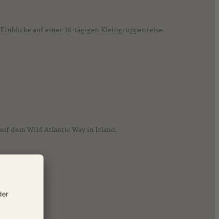
Einblicke auf einer 16-tägigen Kleingruppenreise.
auf dem Wild Atlantic Way in Irland.