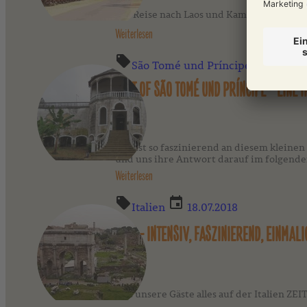
Die Reise nach Laos und Kambodscha war fü
Weiterlesen
São Tomé und Príncipe
12.12.2
BEST OF SÃO TOMÉ UND PRÍNCIPE – EINE 
Was ist so faszinierend an diesem kleinen
und uns ihre Antwort darauf im folgend
Weiterlesen
Italien
18.07.2018
ROM – INTENSIV, FASZINIEREND, EINMALI
Was unsere Gäste alles auf der Italien ZE