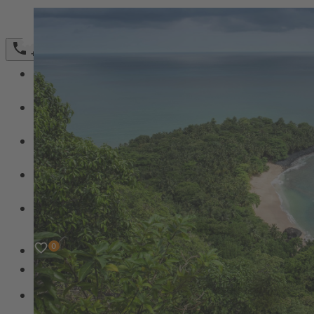
Bestellformular Magazin 2026
+49 (0)231 589792-0
REISEZIELE
Untermenü für Reiseziele umschalten
REISETYPEN
Untermenü für ReiseTypen umschalten
FAIRER TOURISMUS
Untermenü für Fairer Tourismus umschalten
ÜBER UNS
Untermenü für Über uns umschalten
REISEMAGAZIN
Newsletter
Agenturbereich
Untermenü für Agenturbereich umschalten