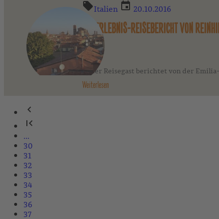
Italien
20.10.2016
EIN ERLEBNIS-REISEBERICHT VON REINH
Unser Reisegast berichtet von der Emilia
Weiterlesen
…
30
31
32
33
34
35
36
37