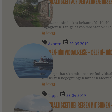
NACHHALTIGKEIT AUF DEN AZOREN: UNSE
Die Azoren sind nicht bekannt für Nachha
engagieren. Einige davon möchten wir Ih
Weiterlesen
Azoren
29.05.2019
AZOREN-INDIVIDUALREISE – DELFIN- UN
Frau Jäger hat sich mit unserer Individua
intensiven Begegnungen mit den Meeres
Weiterlesen
Tipps
23.04.2019
NACHHALTIGKEIT BEI REISEN MIT SINNEN 