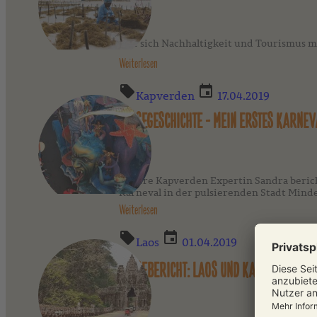
Wie sich Nachhaltigkeit und Tourismus mit
Weiterlesen
Kapverden
17.04.2019
REISEGESCHICHTE - MEIN ERSTES KARNE
Unsere Kapverden Expertin Sandra berich
Karneval in der pulsierenden Stadt Minde
Weiterlesen
Laos
01.04.2019
REISEBERICHT: LAOS UND KAMBODSCHA