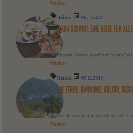
Weiterlesen
Italien
08.11.2017
BARBARA SCHMIDT: EINE REISE FÜR ALLE
Was unsere Gäste alles auf der Italien Re
Weiterlesen
Italien
05.11.2016
CINQUE TERRE: HARMONIE, KULTUR, GES
Unsere Reiseteilnehmerin Almuth Orth-Wi
Weiterlesen