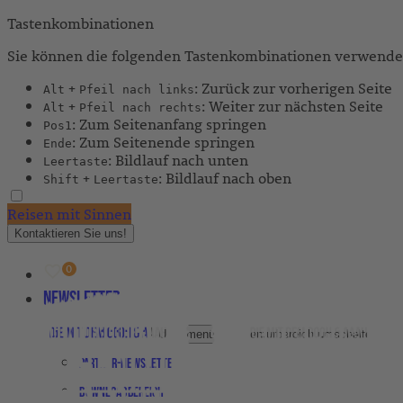
Tastenkombinationen
Sie können die folgenden Tastenkombinationen verwenden
+
: Zurück zur vorherigen Seite
Alt
Pfeil nach links
+
: Weiter zur nächsten Seite
Alt
Pfeil nach rechts
: Zum Seitenanfang springen
Pos1
: Zum Seitenende springen
Ende
: Bildlauf nach unten
Leertaste
+
: Bildlauf nach oben
Shift
Leertaste
Reisen mit Sinnen
Kontaktieren Sie uns!
Newsletter
Agenturbereich
Untermenü für Agenturbereich umschalten
Partner-Newsletter
Downloadbereich