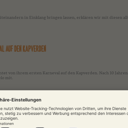
einandern in Einklang bringen lassen, erklären wir mit diesen all
VAL AUF DEN KAPVERDEN
tet von ihrem ersten Karneval auf den Kapverden. Nach 10 Jahren
lo mit.