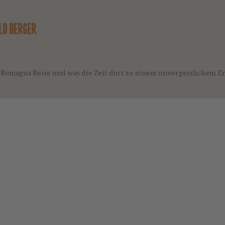
ILD BERGER
-Romagna Reise und was die Zeit dort zu einem unvergesslichem Er