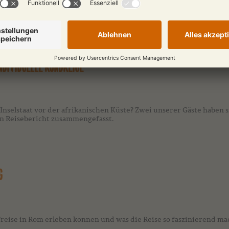
r unseren Reisegast ein ''unvergessliches Erlebnis''. Sie beschreib
018
INDIVIDUELLE RUNDREISE
 Inselstaat vor der afrikanischen Küste? Zwei unserer Gäste haben
en Reisebericht zusammengefasst.
G
ITreise in Rom erleben können und was die Reise so faszinierend ma